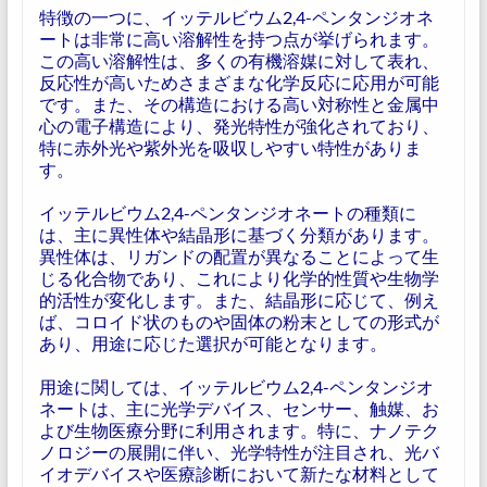
特徴の一つに、イッテルビウム2,4-ペンタンジオネ
ートは非常に高い溶解性を持つ点が挙げられます。
この高い溶解性は、多くの有機溶媒に対して表れ、
反応性が高いためさまざまな化学反応に応用が可能
です。また、その構造における高い対称性と金属中
心の電子構造により、発光特性が強化されており、
特に赤外光や紫外光を吸収しやすい特性がありま
す。
イッテルビウム2,4-ペンタンジオネートの種類に
は、主に異性体や結晶形に基づく分類があります。
異性体は、リガンドの配置が異なることによって生
じる化合物であり、これにより化学的性質や生物学
的活性が変化します。また、結晶形に応じて、例え
ば、コロイド状のものや固体の粉末としての形式が
あり、用途に応じた選択が可能となります。
用途に関しては、イッテルビウム2,4-ペンタンジオ
ネートは、主に光学デバイス、センサー、触媒、お
よび生物医療分野に利用されます。特に、ナノテク
ノロジーの展開に伴い、光学特性が注目され、光バ
イオデバイスや医療診断において新たな材料として