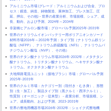
アルミニウム市場 (グレード：アルミニウムおよび合金、プロ
セス：鍛造、鋳造、鋳物製造、展伸加工、プレス加工、圧
延、押出、その他) – 世界の産業分析、市場規模、シェア、成
長、動向、および予測、2024年～2034年
非架橋ヒアルロン酸市場：グローバル予測2025年-2031年
世界のナトリウムイオンバッテリー用ポリアニオンカソード
材料市場2026年～2032年予測：タイプ別（ナトリウム鉄リン
酸塩（NFPP）、ナトリウム鉄硫酸塩（NFS）、ナトリウムバ
ナジウムリン酸塩（NVP）、その他）
世界のチタン酸ナトリウム市場2026年-2032年：メタチタン
酸ナトリウム、トリチタン酸ナトリウム、ヘキサチタン酸ナ
トリウム、オクタチタン酸ナトリウム
大地帰路電流ユニット（接地ブラシ）市場：グローバル予測
2025年-2031年
世界のクルミ市場：カテゴリー別（殻付き・むき身）、形態
別（生・加工）、製品タイプ別（黒クルミ・西洋クルミ）、
性質別（オーガニック・従来型）－産業分析、市場規模、シ
ェア、成長動向、および予測、2023-2031年
世界の整地用機器市場2026年-2032年：シェイク式整地機