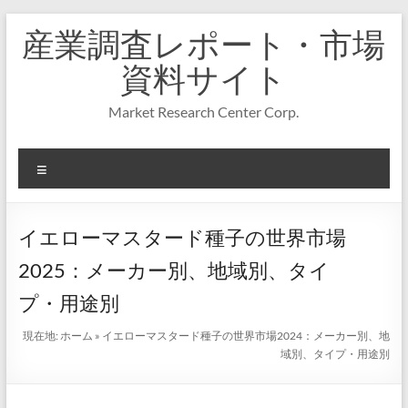
コ
産業調査レポート・市場
ン
テ
資料サイト
ン
ツ
Market Research Center Corp.
へ
ス
キ
メ
ッ
プ
ニ
ュ
ー
イエローマスタード種子の世界市場
2025：メーカー別、地域別、タイ
プ・用途別
現在地:
ホーム
»
イエローマスタード種子の世界市場2024：メーカー別、地
域別、タイプ・用途別