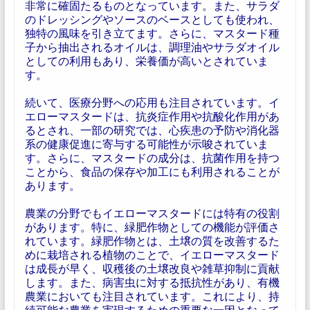
非常に確固たるものとなっています。また、サラダ
のドレッシングやソースのベースとしても使われ、
独特の風味を引き立てます。さらに、マスタード種
子から抽出されるオイルは、調理油やサラダオイル
としての利用もあり、栄養価が高いとされていま
す。
続いて、医療分野への応用も注目されています。イ
エローマスタードは、抗炎症作用や抗酸化作用があ
るとされ、一部の研究では、心疾患の予防や消化器
系の健康促進に寄与する可能性が示唆されていま
す。さらに、マスタードの成分は、抗菌作用を持つ
ことから、食品の保存や加工にも利用されることが
あります。
農業の分野でもイエローマスタードには特有の役割
があります。特に、緑肥作物としての機能が評価さ
れています。緑肥作物とは、土壌の質を改善するた
めに栽培される植物のことで、イエローマスタード
は成長が早く、収穫後の土壌改良や雑草抑制に貢献
します。また、病害虫に対する抵抗性があり、有機
農業においても注目されています。これにより、持
続可能な農業を実現するための重要な一因となって