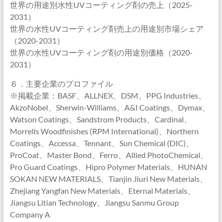
世界の用途別水性UVコーティング剤の売上（2025-
2031）
世界の水性UVコーティング剤売上の用途別市場シェア
（2020-2031）
世界の水性UVコーティング剤の用途別価格（2020-
2031）
６．主要企業のプロファイル
※掲載企業：BASF、ALLNEX、DSM、PPG Industries、
AkzoNobel、Sherwin-Williams、A&I Coatings、Dymax、
Watson Coatings、Sandstrom Products、Cardinal、
Morrells Woodfinishes (RPM International)、Northern
Coatings、Accessa、Tennant、Sun Chemical (DIC)、
ProCoat、Master Bond、Ferro、Allied PhotoChemical、
Pro Guard Coatings、Hipro Polymer Materials、HUNAN
SOKAN NEW MATERIALS、Tianjin Jiuri New Materials、
Zhejiang Yangfan New Materials、Eternal Materials、
Jiangsu Litian Technology、Jiangsu Sanmu Group
Company A