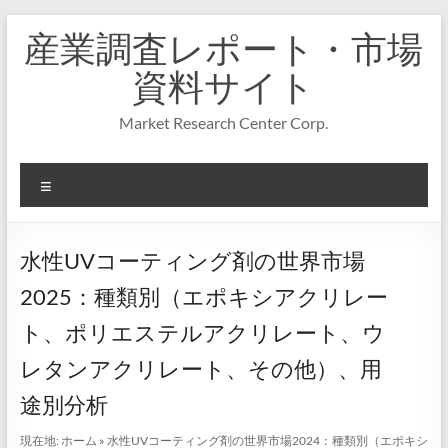
コ
産業調査レポート・市場
ン
テ
資料サイト
ン
ツ
Market Research Center Corp.
へ
ス
キ
メ
ッ
プ
ニ
ュ
ー
水性UVコーティング剤の世界市場
2025：種類別（エポキシアクリレー
ト、ポリエステルアクリレート、ウ
レタンアクリレート、その他）、用
途別分析
現在地:
ホーム
»
水性UVコーティング剤の世界市場2024：種類別（エポキシ