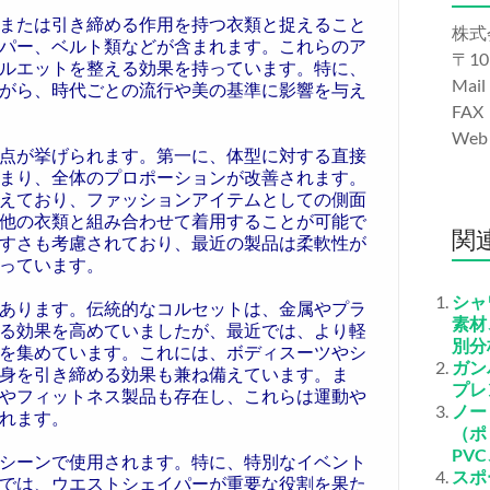
または引き締める作用を持つ衣類と捉えること
株式
パー、ベルト類などが含まれます。これらのア
〒10
ルエットを整える効果を持っています。特に、
Mail
がら、時代ごとの流行や美の基準に影響を与え
FAX
We
点が挙げられます。第一に、体型に対する直接
まり、全体のプロポーションが改善されます。
えており、ファッションアイテムとしての側面
他の衣類と組み合わせて着用することが可能で
関
すさも考慮されており、最近の製品は柔軟性が
っています。
シャ
あります。伝統的なコルセットは、金属やプラ
素材
る効果を高めていましたが、最近では、より軽
別分
を集めています。これには、ボディスーツやシ
ガン
身を引き締める効果も兼ね備えています。ま
プレ
やフィットネス製品も存在し、これらは運動や
ノー
れます。
（ポ
PV
シーンで使用されます。特に、特別なイベント
スポ
では、ウエストシェイパーが重要な役割を果た