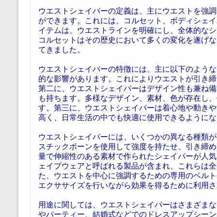
ウエストシェイパーの定義は、主にウエストを強調
ができます。これには、コルセット、ボディシェイ
イテムは、ウエストラインを明確にし、全体的なシ
コルセットはその歴史において多くの変化を遂げな
てきました。
ウエストシェイパーの特徴には、主に以下のような
的な影響があります。これによりウエストが引き締
第二に、ウエストシェイパーはデザイン性も兼ね備
も持ちます。多様なデザイン、素材、色が存在し、
す。第三に、ウエストシェイパーは着心地や動きや
高く、日常生活の中でも快適に使用できるようにな
ウエストシェイパーには、いくつかの異なる種類が
スチックボーンを使用して強度を持たせ、引き締め
量で伸縮性のある素材で作られたシェイパーが人気
ェイプウェアと呼ばれる製品が含まれ、これらは全
た、ウエストを中心に強調するための専用のベルト
エクササイズを行いながら効果を得るために利用さ
用途に関しては、ウエストシェイパーはさまざまな
やパーティー、結婚式などでのドレスアップシーン