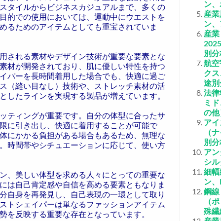
ン、
スタイルからビジネスカジュアルまで、多くの
産業
目的での使用においては、運動中にウエストを
ン、
めるためのアイテムとしても重宝されていま
産業
20
別分
用される素材やデザイン技術が重要な要素とな
航空
素材が開発されており、肌に優しい特性を持つ
クス
イパーを長時間着用した場合でも、快適に過ご
途別
ス（縫い目なし）技術や、ストレッチ素材の活
法律
としたラインを実現する製品が増えています。
ミド
の他
ッティングが重要です。自分の体型に合ったサ
アイ
限に引き出し、快適に着用することが可能で
（ナ
体にかかる負担がある場合もあるため、無理な
別分
。時間帯やシチュエーションに応じて、使い方
アン
シル
細幅
ン、美しい体型を求める人々にとっての重要な
ン、
には自己肯定感や自信を高める要素ともなりま
鋼線
分自身を再発見し、自己表現の一環として取り
（ポ
ストシェイパーは単なるファッションアイテム
殊繊
勢を反映する重要な存在となっています。
産業