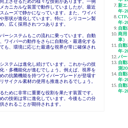
向上させるための様々な技術があります。一例
新エ
メカニカルな装置で動作していましたが、最近
年-2
スムーズで静かになっています。また、ワイパ
CT
や形状が進化しています。特に、シリコーン製
年-2
め、広く採用されつつあります。
自動
商用
パーシステムもこの流れに乗っています。自動
車）
、ワイパーの動作をさらに自動化・最適化する
自動
ても、環境に応じた最適な視界が常に確保され
年-2
パー
自動
システムは進化し続けています。これからの技
測20
化・多機能化が進むでしょう。例えば、視界を
自動
めの抗菌機能を持つワイパーブレードが登場す
年-2
リサイクル素材の使用も推進されるでしょう。
自動
年-2
るために非常に重要な役割を果たす装置です。
めの技術は常に進化しています。今後もこの分
供されることが期待されます。