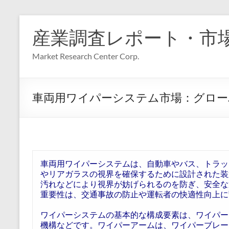
コ
ン
産業調査レポート・市
テ
ン
Market Research Center Corp.
ツ
へ
ス
キ
車両用ワイパーシステム市場：グローバル
ッ
プ
車両用ワイパーシステムは、自動車やバス、トラッ
やリアガラスの視界を確保するために設計された装
汚れなどにより視界が妨げられるのを防ぎ、安全な
重要性は、交通事故の防止や運転者の快適性向上に
ワイパーシステムの基本的な構成要素は、ワイパー
機構などです。ワイパーアームは、ワイパーブレー