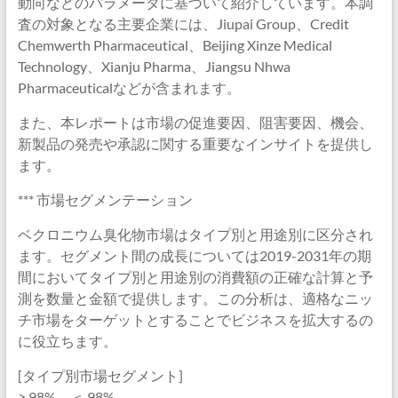
動向などのパラメータに基づいて紹介しています。本調
査の対象となる主要企業には、Jiupai Group、Credit
Chemwerth Pharmaceutical、Beijing Xinze Medical
Technology、Xianju Pharma、Jiangsu Nhwa
Pharmaceuticalなどが含まれます。
また、本レポートは市場の促進要因、阻害要因、機会、
新製品の発売や承認に関する重要なインサイトを提供し
ます。
*** 市場セグメンテーション
ベクロニウム臭化物市場はタイプ別と用途別に区分され
ます。セグメント間の成長については2019-2031年の期
間においてタイプ別と用途別の消費額の正確な計算と予
測を数量と金額で提供します。この分析は、適格なニッ
チ市場をターゲットとすることでビジネスを拡大するの
に役立ちます。
[タイプ別市場セグメント]
≥ 98%、＜ 98%