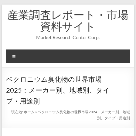
コ
産業調査レポート・市場
ン
テ
資料サイト
ン
ツ
Market Research Center Corp.
へ
ス
キ
メ
ッ
プ
ニ
ュ
ー
ベクロニウム臭化物の世界市場
2025：メーカー別、地域別、タイ
プ・用途別
現在地:
ホーム
»
ベクロニウム臭化物の世界市場2024：メーカー別、地域
別、タイプ・用途別