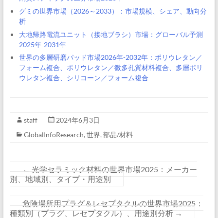
グミの世界市場（2026～2033）：市場規模、シェア、動向分
析
大地帰路電流ユニット（接地ブラシ）市場：グローバル予測
2025年-2031年
世界の多層研磨パッド市場2026年-2032年：ポリウレタン／
フォーム複合、ポリウレタン／微多孔質材料複合、多層ポリ
ウレタン複合、シリコーン／フォーム複合
staff
2024年6月3日
GlobalInfoResearch
,
世界
,
部品/材料
←
光学セラミック材料の世界市場2025：メーカー
別、地域別、タイプ・用途別
危険場所用プラグ＆レセプタクルの世界市場2025：
種類別（プラグ、レセプタクル）、用途別分析
→