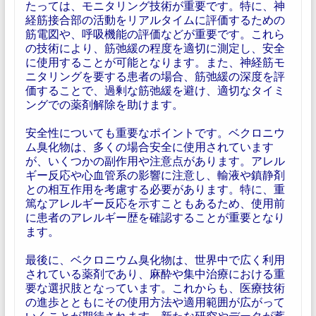
たっては、モニタリング技術が重要です。特に、神
経筋接合部の活動をリアルタイムに評価するための
筋電図や、呼吸機能の評価などが重要です。これら
の技術により、筋弛緩の程度を適切に測定し、安全
に使用することが可能となります。また、神経筋モ
ニタリングを要する患者の場合、筋弛緩の深度を評
価することで、過剰な筋弛緩を避け、適切なタイミ
ングでの薬剤解除を助けます。
安全性についても重要なポイントです。ベクロニウ
ム臭化物は、多くの場合安全に使用されています
が、いくつかの副作用や注意点があります。アレル
ギー反応や心血管系の影響に注意し、輸液や鎮静剤
との相互作用を考慮する必要があります。特に、重
篤なアレルギー反応を示すこともあるため、使用前
に患者のアレルギー歴を確認することが重要となり
ます。
最後に、ベクロニウム臭化物は、世界中で広く利用
されている薬剤であり、麻酔や集中治療における重
要な選択肢となっています。これからも、医療技術
の進歩とともにその使用方法や適用範囲が広がって
いくことが期待されます。新たな研究やデータが蓄