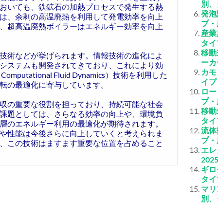
別、
おいても、鉄鉱石の加熱プロセスで発生する熱
発泡
は、余剰の高温廃熱を利用して発電効率を向上
プ・
、超高温廃熱ボイラーはエネルギー効率を向上
産業
タイ
移動
技術などが挙げられます。情報技術の進化によ
ーカ
システムも開発されてきており、これにより効
カモ
ational Fluid Dynamics）技術を利用した
イプ
転の最適化に寄与しています。
ロー
プ・
収の重要な役割を担っており、持続可能な社会
移動
課題としては、さらなる効率の向上や、環境負
タイ
層のエネルギー利用の最適化が期待されます。
流体
や性能は今後さらに向上していくと考えられま
プ・
、この技術はますます重要な位置を占めること
エレ
20
ギロ
タイ
マリ
別、