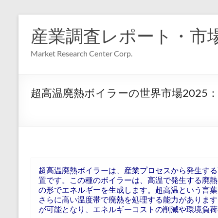
コ
ン
産業調査レポート・市
テ
ン
Market Research Center Corp.
ツ
へ
ス
キ
超高温廃熱ボイラーの世界市場2025
ッ
プ
超高温廃熱ボイラーは、産業プロセスから発生する
置です。この種のボイラーは、高温で発生する廃熱
の形でエネルギーを生成します。超高温という言葉
さらに高い温度帯で廃熱を処理する能力があります
が可能となり、エネルギーコストの削減や環境負荷