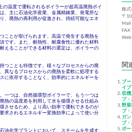
以上の温度で運転されるボイラーが超高温廃熱ボイ
株式
は、主に石油化学産業、金属精錬業、発電所な
〒10
り、廃熱の再利用が促進され、持続可能なエネ
Mail
FAX
つことが挙げられます。高温で発生する廃熱を
We
須です。また、耐熱性、耐腐食性に優れた材料
耐えることができる材料の選定は、ボイラーの
関
持つことも特徴です。様々なプロセスからの廃
、異なるプロセスからの廃熱を柔軟に処理する
スに依存することなく、効率的にエネルギーを
ブー
イプ
収穫
。一つは、自然循環型ボイラーで、もう一つは
プ・
廃熱の温度差を利用して水を循環させる仕組み
野菜
環させるため、より高い効率で運転できるのが
プ・
要求されるエネルギー変換効率によって使い分
ガン
プ・
ポー
石油化学プラントにおいて、スチームを生成す