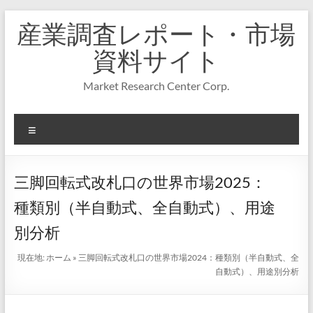
コ
産業調査レポート・市場
ン
テ
資料サイト
ン
ツ
Market Research Center Corp.
へ
ス
キ
メ
ッ
プ
ニ
ュ
ー
三脚回転式改札口の世界市場2025：
種類別（半自動式、全自動式）、用途
別分析
現在地:
ホーム
»
三脚回転式改札口の世界市場2024：種類別（半自動式、全
自動式）、用途別分析