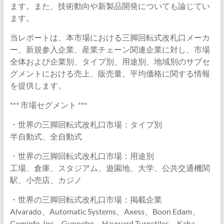
ます。また、技術動向や新製品開発についても論じてい
ます。
当レポートは、本市場における三脚回転式改札口メーカ
ー、新規参入企業、産業チェーン関連企業に対し、市場
全体および企業別、タイプ別、用途別、地域別のサブセ
グメントにおける売上、販売量、平均価格に関する情報
を提供します。
*** 市場セグメント ***
・世界の三脚回転式改札口市場：タイプ別
半自動式、全自動式
・世界の三脚回転式改札口市場：用途別
工場、倉庫、スタジアム、遊園地、大学、公共交通機関
駅、小売店、カジノ
・世界の三脚回転式改札口市場：掲載企業
Alvarado、Automatic Systems、Axess、Boon Edam、
Cominfo, Inc、Gunnebo、Hayward Turnstiles、Kaba