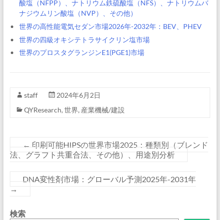
酸塩（NFPP）、ナトリウム鉄硫酸塩（NFS）、ナトリウムバ
ナジウムリン酸塩（NVP）、その他）
世界の高性能電気セダン市場2026年-2032年：BEV、PHEV
世界の四級オキシテトラサイクリン塩市場
世界のプロスタグランジンE1(PGE1)市場
staff
2024年6月2日
QYResearch
,
世界
,
産業機械/建設
←
印刷可能HIPSの世界市場2025：種類別（ブレンド
法、グラフト共重合法、その他）、用途別分析
DNA変性剤市場：グローバル予測2025年-2031年
→
検索