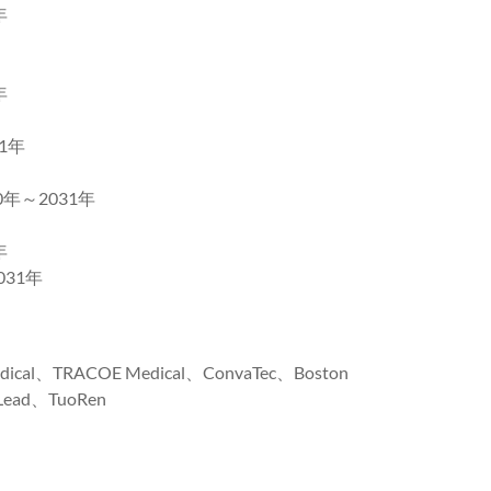
年
年
1年
～2031年
年
31年
dical、TRACOE Medical、ConvaTec、Boston
 Lead、TuoRen