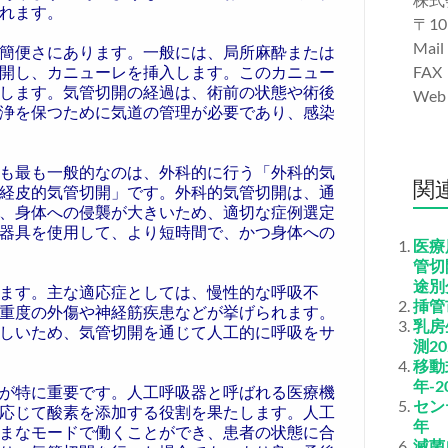
れます。
〒10
Mail
簡便さにあります。一般には、局所麻酔または
開し、カニューレを挿入します。このカニュー
FAX
します。気管切開の経過は、術前の状態や術後
We
浄を保つために気道の管理が必要であり、感染
も最も一般的なのは、外科的に行う「外科的気
関
経皮的気管切開」です。外科的気管切開は、通
、身体への侵襲が大きいため、適切な症例選定
器具を使用して、より短時間で、かつ身体への
医療
管切
途別
ます。主な適応症としては、慢性的な呼吸不
挿管
重度の外傷や神経筋疾患などが挙げられます。
乳房
しいため、気管切開を通じて人工的に呼吸をサ
測20
移動
年-2
が特に重要です。人工呼吸器と呼ばれる医療機
セン
応じて酸素を添加する役割を果たします。人工
年
まなモードで働くことができ、患者の状態に合
滅菌