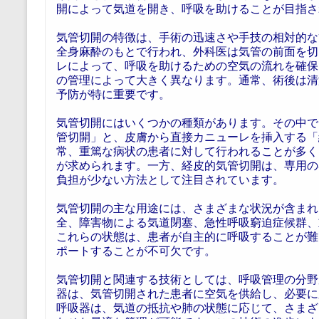
開によって気道を開き、呼吸を助けることが目指さ
気管切開の特徴は、手術の迅速さや手技の相対的な
全身麻酔のもとで行われ、外科医は気管の前面を切
レによって、呼吸を助けるための空気の流れを確保
の管理によって大きく異なります。通常、術後は清
予防が特に重要です。
気管切開にはいくつかの種類があります。その中で
管切開」と、皮膚から直接カニューレを挿入する「
常、重篤な病状の患者に対して行われることが多く
が求められます。一方、経皮的気管切開は、専用の
負担が少ない方法として注目されています。
気管切開の主な用途には、さまざまな状況が含まれ
全、障害物による気道閉塞、急性呼吸窮迫症候群、
これらの状態は、患者が自主的に呼吸することが難
ポートすることが不可欠です。
気管切開と関連する技術としては、呼吸管理の分野
器は、気管切開された患者に空気を供給し、必要に
呼吸器は、気道の抵抗や肺の状態に応じて、さまざ