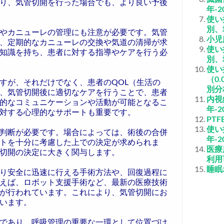
り、気管切開を行った場合でも、より良い予後
年-2
使い
別、
やカニューレの管理にも注意が必要です。気管
小児
、定期的なカニューレの交換や気道の清掃が求
使い
知識を持ち、患者に対する指導やケアを行う必
別、
使い
（0
すが、それだけでなく、患者のQOL（生活の
別分
、気管切開後に適切なケアを行うことで、患者
内視
的なコミュニケーションや活動が可能となるこ
年-2
対する心理的なサポートも重要です。
PT
使い
判断が必要です。場合によっては、術後の合併
年-2
トを十分に考慮した上での決定が求められま
医療
切開の決定に大きく関与します。
利用
睡眠
り安全に迅速に行える手術方法や、回復過程に
えば、ロボット支援手術など、最新の医療技術
が行われています。これにより、気管切開にお
います。
であり、呼吸管理の重要な一環として位置づけ