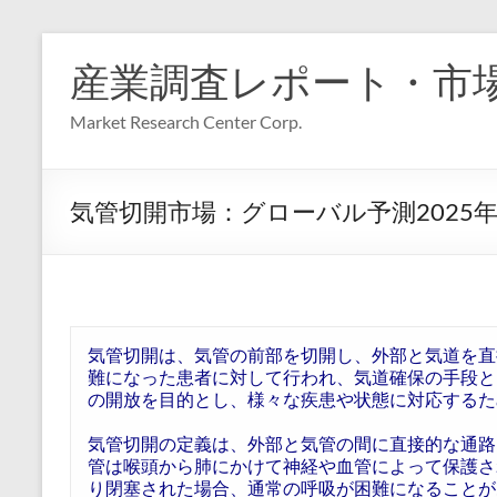
コ
ン
産業調査レポート・市
テ
ン
Market Research Center Corp.
ツ
へ
ス
キ
気管切開市場：グローバル予測2025年-
ッ
プ
気管切開は、気管の前部を切開し、外部と気道を直
難になった患者に対して行われ、気道確保の手段と
の開放を目的とし、様々な疾患や状態に対応するた
気管切開の定義は、外部と気管の間に直接的な通路
管は喉頭から肺にかけて神経や血管によって保護さ
り閉塞された場合、通常の呼吸が困難になることが