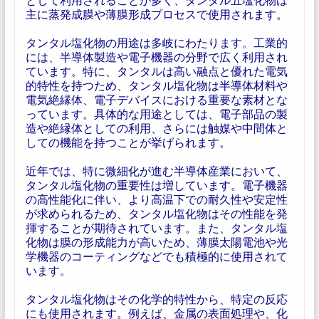
主に蒸発成膜や薄膜形成プロセスで使用されます。
タンタル塩化物の用途は多岐にわたります。工業的
には、半導体製造や電子機器の分野で広く利用され
ています。特に、タンタルは高い融点と優れた電気
的特性を持つため、タンタル塩化物は半導体材料や
電気絶縁体、電子デバイスにおける重要な素材とな
っています。具体的な用途としては、電子部品の製
造や絶縁体としての利用、さらには触媒や中間体と
しての機能を持つことが挙げられます。
近年では、特に微細化が進む半導体産業において、
タンタル塩化物の重要性は増しています。電子機器
の高性能化に伴い、より高温下での耐久性や安定性
が求められるため、タンタル塩化物はその性能を発
揮することが期待されています。また、タンタル塩
化物は膜の形成能力が高いため、薄膜太陽電池や光
学機器のコーティングなどでも積極的に使用されて
います。
タンタル塩化物はその化学的特性から、特定の反応
にも使用されます。例えば、金属の表面処理や、化