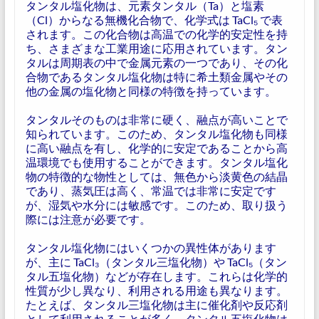
タンタル塩化物は、元素タンタル（Ta）と塩素
（Cl）からなる無機化合物で、化学式は TaCl₅ で表
されます。この化合物は高温での化学的安定性を持
ち、さまざまな工業用途に応用されています。タン
タルは周期表の中で金属元素の一つであり、その化
合物であるタンタル塩化物は特に希土類金属やその
他の金属の塩化物と同様の特徴を持っています。
タンタルそのものは非常に硬く、融点が高いことで
知られています。このため、タンタル塩化物も同様
に高い融点を有し、化学的に安定であることから高
温環境でも使用することができます。タンタル塩化
物の特徴的な物性としては、無色から淡黄色の結晶
であり、蒸気圧は高く、常温では非常に安定です
が、湿気や水分には敏感です。このため、取り扱う
際には注意が必要です。
タンタル塩化物にはいくつかの異性体があります
が、主に TaCl₃（タンタル三塩化物）や TaCl₅（タン
タル五塩化物）などが存在します。これらは化学的
性質が少し異なり、利用される用途も異なります。
たとえば、タンタル三塩化物は主に催化剤や反応剤
として利用されることが多く、タンタル五塩化物は