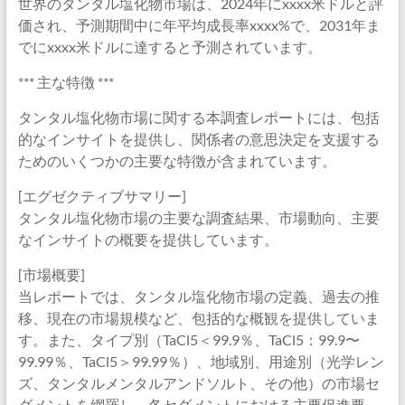
世界のタンタル塩化物市場は、2024年にxxxx米ドルと評
価され、予測期間中に年平均成長率xxxx%で、2031年ま
でにxxxx米ドルに達すると予測されています。
*** 主な特徴 ***
タンタル塩化物市場に関する本調査レポートには、包括
的なインサイトを提供し、関係者の意思決定を支援する
ためのいくつかの主要な特徴が含まれています。
[エグゼクティブサマリー]
タンタル塩化物市場の主要な調査結果、市場動向、主要
なインサイトの概要を提供しています。
[市場概要]
当レポートでは、タンタル塩化物市場の定義、過去の推
移、現在の市場規模など、包括的な概観を提供していま
す。また、タイプ別（TaCl5＜99.9％、TaCl5：99.9〜
99.99％、TaCl5＞99.99％）、地域別、用途別（光学レン
ズ、タンタルメンタルアンドソルト、その他）の市場セ
グメントを網羅し、各セグメントにおける主要促進要