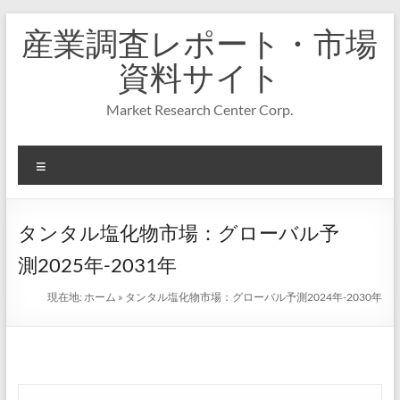
コ
産業調査レポート・市場
ン
テ
資料サイト
ン
ツ
Market Research Center Corp.
へ
ス
キ
メ
ッ
プ
ニ
ュ
ー
タンタル塩化物市場：グローバル予
測2025年-2031年
現在地:
ホーム
»
タンタル塩化物市場：グローバル予測2024年-2030年