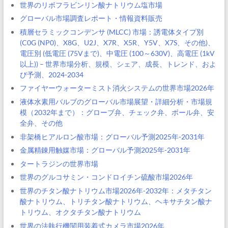
世界のリボフラビンリン酸ナトリウム塩市場
グローバル市場調査レポート・情報資料販売
積層セラミックコンデンサ (MLCC) 市場：誘電体タイプ別
(C0G (NP0)、X8G、U2J、X7R、X5R、Y5V、X7S、その他)、
電圧別 (低電圧 (75Vまで)、中電圧 (100～630V)、高電圧 (1kV
以上)) – 世界市場分析、規模、シェア、成長、トレンド、およ
び予測、2024-2034
ファイヤーウォーターミスト消火システムの世界市場2026年
液体水素用バルブのグローバル市場展望・詳細分析・市場規
模（2032年まで）：グローブ弁、チェック弁、ボール弁、安
全弁、その他
非架橋ヒアルロン酸市場：グローバル予測2025年-2031年
金属精錬用触媒市場：グローバル予測2025年-2031年
タートラジンの世界市場
世界のグルコサミン・コンドロイチン硫酸市場2026年
世界のチタン酸ナトリウム市場2026年-2032年：メタチタン
酸ナトリウム、トリチタン酸ナトリウム、ヘキサチタン酸ナ
トリウム、オクタチタン酸ナトリウム
世界の法執行機関用装着式カメラ市場2026年