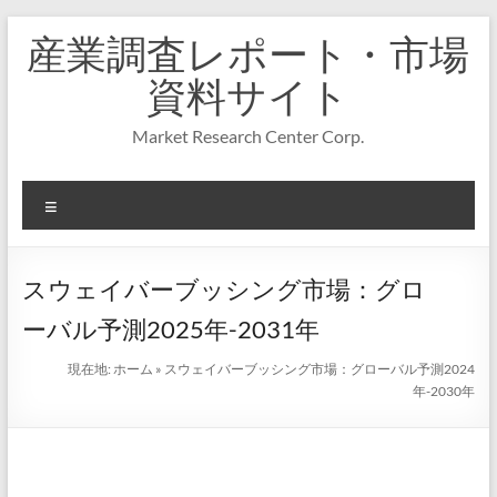
コ
産業調査レポート・市場
ン
テ
資料サイト
ン
ツ
Market Research Center Corp.
へ
ス
キ
メ
ッ
プ
ニ
ュ
ー
スウェイバーブッシング市場：グロ
ーバル予測2025年-2031年
現在地:
ホーム
»
スウェイバーブッシング市場：グローバル予測2024
年-2030年