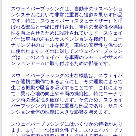
スウェイバーブッシングは、自動車のサスペンショ
ンシステムにおいて非常に重要な役割を果たす部品
です。特に、スウェイバー（スタビライザー）と呼
ばれる部品と一緒に使用され、車両の安定性や操縦
性を向上させるために設計されています。スウェイ
バーは車両の左右のサスペンションを接続し、コー
ナリング中のロールを抑え、車両の安定性を保つの
に使われます。それに対してスウェイバーブッシン
グは、このスウェイバーを車両のシャーシやサスペ
ンションアームに取り付けるための部品です。
スウェイバーブッシングの主な機能は、スウェイバ
ーが適切に動作できるようにし、その運動によって
生じる振動や騒音を吸収することです。これによっ
て、乗り心地の向上や車両の操縦性、特にコーナリ
ング時の安定性を確保します。そのため、スウェイ
バーブッシングは非常に重要な部品であり、サスペ
ンション全体の性能に大きな影響を与えます。
スウェイバーブッシングにはいくつかの特徴があり
ます。まず、一つは耐久性です。スウェイバーブッ
シングは車両が道路の凹凸を通過する際やコーナリ