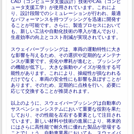
CAD（コンピュータ支援設計）技術やCAE（コンピ
ュータ支援工学）が使用されています。これによ
り、設計段階でのシミュレーションが行われ、最適
なパフォーマンスを持つブッシングを迅速に開発す
ることが可能です。さらに、製造プロセスにおいて
も、新しい工法や自動化技術の導入が進んでおり、
生産効率の向上とコスト削減が実現されています。
スウェイバーブッシングは、車両の運動特性に大き
な影響を与えるため、その選択や定期的なメンテナ
ンスが重要です。劣化や摩耗が進むと、ブッシング
の機能が低下し、大きな振動やノイズが発生する可
能性があります。これにより、操縦性が損なわれる
だけでなく、車両の安全性にも影響を及ぼすことが
あります。そのため、定期的に点検を行い、必要に
応じて交換することが推奨されます。
以上のように、スウェイバーブッシングは自動車の
サスペンションシステムにおいて重要な役割を果た
しており、その性能を左右する要素として注目され
ています。新しい材料や技術の進展により、将来的
にはさらに高性能で耐久性に優れた製品が登場する
ことでしょう。自動車業界においても、スウェイバ