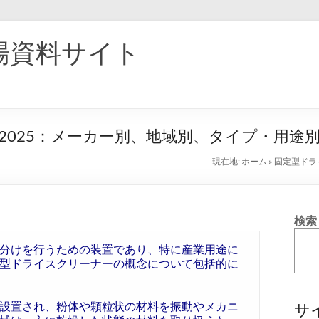
場資料サイト
2025：メーカー別、地域別、タイプ・用途
現在地:
ホーム
»
固定型ドラ
検索
分けを行うための装置であり、特に産業用途に
型ドライスクリーナーの概念について包括的に
設置され、粉体や顆粒状の材料を振動やメカニ
サ