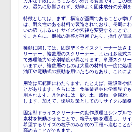
カルな手段によってふるい分ける装置です。この機
め、湿気に影響されず、効率よく固体成分の分別を
特徴としては、まず、構造が堅固であることが挙げ
は、耐久性のある材料で製造されており、長期にわ
いの篩（ふるい）サイズや穴径を変更することで、
す。さらに、機械の調整が容易であり、操作が簡単
種類に関しては、固定型ドライスクリーナーはさま
リーナー、複数層のスクリーナー、または多段式ス
て処理能力や分別精度が異なります。単層スクリー
いますが、複数層のものは大量の材料を一度に処理
油圧や電動式の振動を用いたものもあり、これによ
用途は広範囲にわたります。たとえば、建設業や鉱
とがあります。さらには、食品業界や化学業界でも
用されます。具体的には、砂、土、穀物、金属粉、
します。加えて、環境対策としてのリサイクル業務
固定型ドライスクリーナーの動作原理はシンプルで
素材を振動させることで、粒子が篩を通過し、サイ
希望するサイズの粒子のみが次の工程へ進むことが
高めることができます。