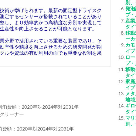
別、
発泡
技術が挙げられます。最新の固定型ドライスク
プ・
測定するセンサーが搭載されていることがあり
産業
整し、より効率的かつ高精度な分別を実現して
タイ
生産性を向上させることが可能となります。
移動
ーカ
業分野で活用されている重要な装置であり、そ
カモ
効率性や精度を向上させるための研究開発が期
イプ
クルや資源の有効利用の面でも重要な役割を果
ロー
プ・
移動
タイ
家庭
イプ
メタ
地域
ギロ
消費額：2020年対2024年対2031年
タイ
クリーナー
マリ
別、
額：2020年対2024年対2031年