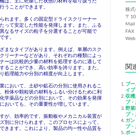
械は、主に乾燥した状態の材料を取り扱うた
行うことができます。
株式
〒10
られます。多くの固定型ドライスクリーナー
Mail
たって安定した性能を発揮します。また、ふる
異なるサイズの粒子を分選することが可能で
FAX
です。
We
ざまなタイプがあります。例えば、単層のスク
クリーナーなどがあり、それぞれの種類によっ
ナーは比較的少量の材料を処理するのに適して
関
することができ、高い効率を誇ります。また、
り処理能力や分別の精度が向上します。
ブー
業において、土砂や鉱石の分別に使用されるこ
イプ
、粉体や顆粒状の材料をふるい分けるために利
収穫
化学薬品などの分別において、その効果を発揮
プ・
においても、その重要性が増しています。
野菜
プ・
すが、効率的です。振動板やメカニカル装置が
ガン
ズ別に分けられます。このプロセスによって、
プ・
できます。これにより、製品の均一性や品質を
ポー