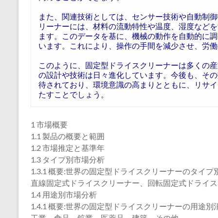
また、関連技術としては、センサー技術や自動制御
リーナーには、材料の流動特性や温度、湿度などを
ます。このデータを基に、機械の動作を自動的に調
います。これにより、操作の手間を減少させ、労働
このように、固定型ドライスクリーナーは多くの産
の設計や技術は日々進化しています。今後も、その
待されており、環境意識の高まりとともに、リサイ
たすことでしょう。
1 市場概要
1.1 製品の概要と範囲
1.2 市場推定と基準年
1.3 タイプ別市場分析
1.3.1 概要:世界の固定型ドライスクリーナーのタイプ別
直線固定式ドライスクリーナー、回転固定式ドライス
1.4 用途別市場分析
1.4.1 概要:世界の固定型ドライスクリーナーの用途別消費
工業、食品、鉱業、医薬品、建築、その他