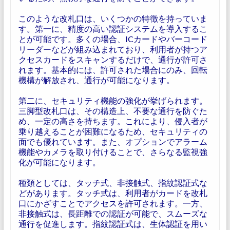
このような改札口は、いくつかの特徴を持っていま
す。第一に、精度の高い認証システムを導入するこ
とが可能です。多くの場合、ICカードやバーコード
リーダーなどが組み込まれており、利用者が持つア
クセスカードをスキャンするだけで、通行が許可さ
れます。基本的には、許可された場合にのみ、回転
機構が解放され、通行が可能になります。
第二に、セキュリティ機能の強化が挙げられます。
三脚型改札口は、その構造上、不要な通行を防ぐた
め、一定の高さを持ちます。これにより、侵入者が
乗り越えることが困難になるため、セキュリティの
面でも優れています。また、オプションでアラーム
機能やカメラを取り付けることで、さらなる監視強
化が可能になります。
種類としては、タッチ式、非接触式、指紋認証式な
どがあります。タッチ式は、利用者がカードを改札
口にかざすことでアクセスを許可されます。一方、
非接触式は、長距離での認証が可能で、スムーズな
通行を促進します。指紋認証式は、生体認証を用い