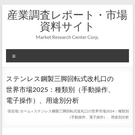
コ
産業調査レポート・市場
ン
テ
資料サイト
ン
ツ
Market Research Center Corp.
へ
ス
キ
メ
ッ
プ
ニ
ュ
ー
ステンレス鋼製三脚回転式改札口の
世界市場2025：種類別（手動操作、
電子操作）、用途別分析
現在地:
ホーム
»
ステンレス鋼製三脚回転式改札口の世界市場2024：種類別
（手動操作、電子操作）、用途別分析