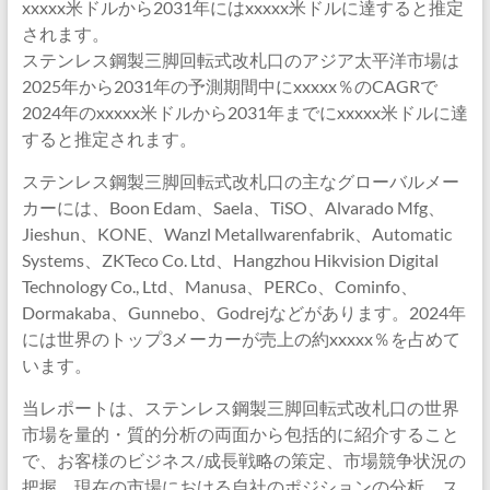
xxxxx米ドルから2031年にはxxxxx米ドルに達すると推定
されます。
ステンレス鋼製三脚回転式改札口のアジア太平洋市場は
2025年から2031年の予測期間中にxxxxx％のCAGRで
2024年のxxxxx米ドルから2031年までにxxxxx米ドルに達
すると推定されます。
ステンレス鋼製三脚回転式改札口の主なグローバルメー
カーには、Boon Edam、Saela、TiSO、Alvarado Mfg、
Jieshun、KONE、Wanzl Metallwarenfabrik、Automatic
Systems、ZKTeco Co. Ltd、Hangzhou Hikvision Digital
Technology Co., Ltd、Manusa、PERCo、Cominfo、
Dormakaba、Gunnebo、Godrejなどがあります。2024年
には世界のトップ3メーカーが売上の約xxxxx％を占めて
います。
当レポートは、ステンレス鋼製三脚回転式改札口の世界
市場を量的・質的分析の両面から包括的に紹介すること
で、お客様のビジネス/成長戦略の策定、市場競争状況の
把握、現在の市場における自社のポジションの分析、ス