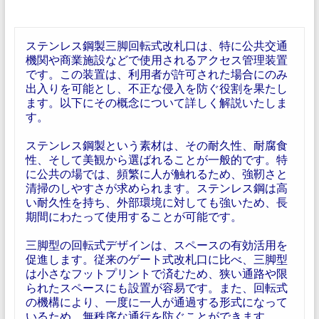
ステンレス鋼製三脚回転式改札口は、特に公共交通
機関や商業施設などで使用されるアクセス管理装置
です。この装置は、利用者が許可された場合にのみ
出入りを可能とし、不正な侵入を防ぐ役割を果たし
ます。以下にその概念について詳しく解説いたしま
す。
ステンレス鋼製という素材は、その耐久性、耐腐食
性、そして美観から選ばれることが一般的です。特
に公共の場では、頻繁に人が触れるため、強靭さと
清掃のしやすさが求められます。ステンレス鋼は高
い耐久性を持ち、外部環境に対しても強いため、長
期間にわたって使用することが可能です。
三脚型の回転式デザインは、スペースの有効活用を
促進します。従来のゲート式改札口に比べ、三脚型
は小さなフットプリントで済むため、狭い通路や限
られたスペースにも設置が容易です。また、回転式
の機構により、一度に一人が通過する形式になって
いるため、無秩序な通行を防ぐことができます。