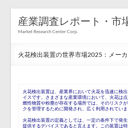
コ
ン
産業調査レポート・市
テ
ン
Market Research Center Corp.
ツ
へ
ス
キ
火花検出装置の世界市場2025：メー
ッ
プ
火花検出装置は、産業界において火花を迅速に検出
イスです。さまざまな産業環境において、火花は点
燃性物質や粉塵が存在する場所では、そのリスクが
クを管理するために開発され、広く利用されていま
火花検出装置の定義としては、一定の条件下で発生
提供するデバイスであると言えます。この装置は特