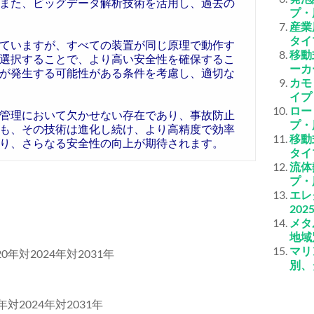
また、ビッグデータ解析技術を活用し、過去の
プ・
産業
タイ
ていますが、すべての装置が同じ原理で動作す
移動
選択することで、より高い安全性を確保するこ
ーカ
が発生する可能性がある条件を考慮し、適切な
カモ
イプ
ロー
管理において欠かせない存在であり、事故防止
プ・
も、その技術は進化し続け、より高精度で効率
移動
り、さらなる安全性の向上が期待されます。
タイ
流体
プ・
エレ
20
メタ
地域
マリ
0年対2024年対2031年
別、
対2024年対2031年