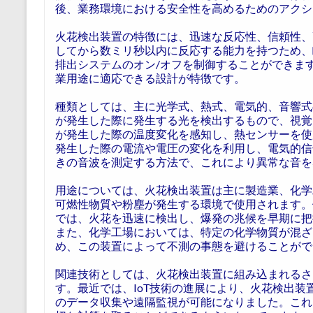
後、業務環境における安全性を高めるためのアクシ
火花検出装置の特徴には、迅速な反応性、信頼性、
してから数ミリ秒以内に反応する能力を持つため、
排出システムのオン/オフを制御することができま
業用途に適応できる設計が特徴です。
種類としては、主に光学式、熱式、電気的、音響式
が発生した際に発生する光を検出するもので、視覚
が発生した際の温度変化を感知し、熱センサーを使
発生した際の電流や電圧の変化を利用し、電気的信
きの音波を測定する方法で、これにより異常な音を
用途については、火花検出装置は主に製造業、化学
可燃性物質や粉塵が発生する環境で使用されます。
では、火花を迅速に検出し、爆発の兆候を早期に把
また、化学工場においては、特定の化学物質が混ざ
め、この装置によって不測の事態を避けることがで
関連技術としては、火花検出装置に組み込まれるさ
す。最近では、IoT技術の進展により、火花検出
のデータ収集や遠隔監視が可能になりました。これ