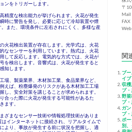
ョンをトリガーします。
〒10
Mail
高精度な検出能力が挙げられます。火花が発生
瞬時に警告を発し、必要に応じて冷却装置や煙
FAX
す。また、環境条件に左右されにくく、多様な産
We
の火花検出装置が存在します。光学式は、火花
的なセンサーを利用しています。熱式は、火花
関
用して反応します。電気的な方式では、火花が
号を検出します。音響式は、火花が発生すると
感知します。
ブー
イプ
工場、製薬業界、木材加工業、食品業界など、
収穫
例えば、粉塵爆発のリスクがある木材加工工場
プ・
握し、安全対策を講じることが求められます。
野菜
り合った際に火花が発生する可能性があるた
プ・
きます。
ガン
プ・
まざまなセンサー技術や情報処理技術がありま
ポー
装置はインターネットに接続され、リアルタイムで
別、
により、事故が発生する前に状況を把握し、適
発泡