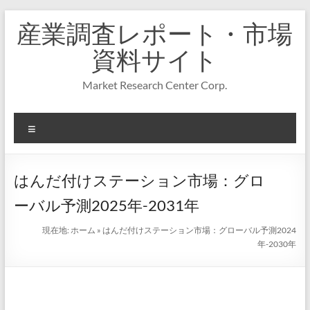
コ
産業調査レポート・市場
ン
テ
資料サイト
ン
ツ
Market Research Center Corp.
へ
ス
キ
メ
ッ
プ
ニ
ュ
ー
はんだ付けステーション市場：グロ
ーバル予測2025年-2031年
現在地:
ホーム
»
はんだ付けステーション市場：グローバル予測2024
年-2030年