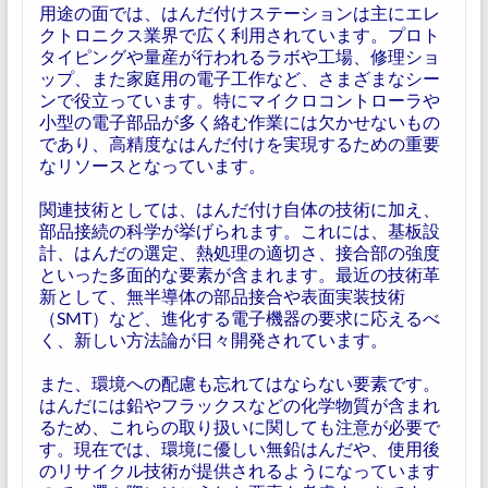
用途の面では、はんだ付けステーションは主にエレ
クトロニクス業界で広く利用されています。プロト
タイピングや量産が行われるラボや工場、修理ショ
ップ、また家庭用の電子工作など、さまざまなシー
ンで役立っています。特にマイクロコントローラや
小型の電子部品が多く絡む作業には欠かせないもの
であり、高精度なはんだ付けを実現するための重要
なリソースとなっています。
関連技術としては、はんだ付け自体の技術に加え、
部品接続の科学が挙げられます。これには、基板設
計、はんだの選定、熱処理の適切さ、接合部の強度
といった多面的な要素が含まれます。最近の技術革
新として、無半導体の部品接合や表面実装技術
（SMT）など、進化する電子機器の要求に応えるべ
く、新しい方法論が日々開発されています。
また、環境への配慮も忘れてはならない要素です。
はんだには鉛やフラックスなどの化学物質が含まれ
るため、これらの取り扱いに関しても注意が必要で
す。現在では、環境に優しい無鉛はんだや、使用後
のリサイクル技術が提供されるようになっています