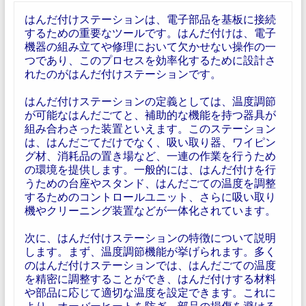
はんだ付けステーションは、電子部品を基板に接続
するための重要なツールです。はんだ付けは、電子
機器の組み立てや修理において欠かせない操作の一
つであり、このプロセスを効率化するために設計さ
れたのがはんだ付けステーションです。
はんだ付けステーションの定義としては、温度調節
が可能なはんだごてと、補助的な機能を持つ器具が
組み合わさった装置といえます。このステーション
は、はんだごてだけでなく、吸い取り器、ワイピン
グ材、消耗品の置き場など、一連の作業を行うため
の環境を提供します。一般的には、はんだ付けを行
うための台座やスタンド、はんだごての温度を調整
するためのコントロールユニット、さらに吸い取り
機やクリーニング装置などが一体化されています。
次に、はんだ付けステーションの特徴について説明
します。まず、温度調節機能が挙げられます。多く
のはんだ付けステーションでは、はんだごての温度
を精密に調整することができ、はんだ付けする材料
や部品に応じて適切な温度を設定できます。これに
より、オーバーヒートを防ぎ、部品の損傷を避ける