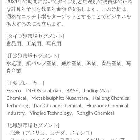
2031年の期間においてタイプ別と用途別の消費額の正確
な計算と予測を数量と金額で提供します。この分析は、
適格なニッチ市場をターゲットとすることでビジネスを
拡大するのに役立ちます。
[タイプ別市場セグメント]
食品用、工業用、写真用
[用途別市場セグメント]
水処理、紙パルプ産業、繊維産業、鉱業、食品産業、写
真産業
[主要プレーヤー]
Esseco、INEOS calabrian、BASF、Jiading Malu
Chemical、Metabisulphite Nusantara、Kailong Chemical
Technolog、Tian Chuang Chemical、Huizhong Chemical
Industry、Yinqiao Technology、Rongjin Chemical
[地域別市場セグメント]
– 北米（アメリカ、カナダ、メキシコ）
– ヨーロッパ（ドイツ、フランス、イギリス、ロシア、