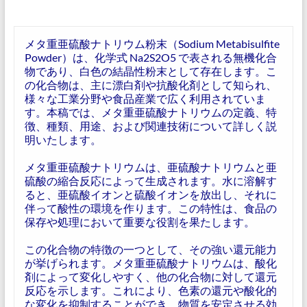
メタ重亜硫酸ナトリウム粉末（Sodium Metabisulfite
Powder）は、化学式 Na2S2O5 で表される無機化合
物であり、白色の結晶性粉末として存在します。こ
の化合物は、主に漂白剤や抗酸化剤として知られ、
様々な工業分野や食品産業で広く利用されていま
す。本稿では、メタ重亜硫酸ナトリウムの定義、特
徴、種類、用途、および関連技術について詳しく説
明いたします。
メタ重亜硫酸ナトリウムは、亜硫酸ナトリウムと亜
硫酸の縮合反応によって生成されます。水に溶解す
ると、亜硫酸イオンと硫酸イオンを放出し、それに
伴って酸性の環境を作ります。この特性は、食品の
保存や処理において重要な役割を果たします。
この化合物の特徴の一つとして、その強い還元能力
が挙げられます。メタ重亜硫酸ナトリウムは、酸化
剤によって変化しやすく、他の化合物に対して還元
反応を示します。これにより、色素の還元や酸化的
な変化を抑制することができ、物質を安定させる効