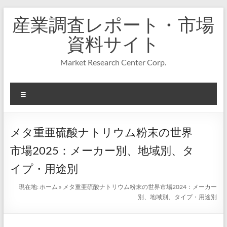
コ
産業調査レポート・市場
ン
テ
資料サイト
ン
ツ
Market Research Center Corp.
へ
ス
キ
メ
ッ
プ
ニ
ュ
ー
メタ重亜硫酸ナトリウム粉末の世界
市場2025：メーカー別、地域別、タ
イプ・用途別
現在地:
ホーム
»
メタ重亜硫酸ナトリウム粉末の世界市場2024：メーカー
別、地域別、タイプ・用途別