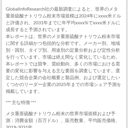
GlobalInfoResearch社の最新調査によると、世界のメタ
重亜硫酸ナトリウム粉末市場規模は2024年にxxxx米ドル
と評価され、2031年までに年平均xxxx%でxxxx米ドルに
成長すると予測されています。
本レポートは、世界のメタ重亜硫酸ナトリウム粉末市場
に関する詳細かつ包括的な分析です。メーカー別、地域
別・国別、タイプ別、用途別の定量分析および定性分析
を行っています。市場は絶え間なく変化しているため、
本レポートでは競争、需給動向、多くの市場における需
要の変化に影響を与える主な要因を調査しています。選
定した競合企業の会社概要と製品例、および選定したい
くつかのリーダー企業の2025年までの市場シェア予測を
掲載しています。
*** 主な特徴 ***
メタ重亜硫酸ナトリウム粉末の世界市場規模および予
測：消費金額（百万ドル）、販売数量、平均販売価格、
2019-2031年