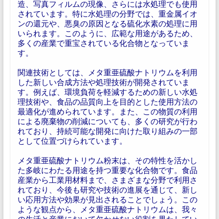
造、写真フィルムの現像、さらには水処理でも使用
されています。特に水処理の分野では、重金属イオ
ンの還元や、悪臭の原因となる硫化水素の処理に用
いられます。このように、広範な用途があるため、
多くの産業で重宝されている化合物となっていま
す。
関連技術としては、メタ重亜硫酸ナトリウムを利用
した新しい合成方法や処理技術が開発されていま
す。例えば、環境負荷を軽減するための新しい水処
理技術や、食品の品質向上を目的とした使用方法の
最適化が進められています。また、この物質の利用
による廃棄物の削減についても、多くの研究が行わ
れており、持続可能な開発に向けた取り組みの一部
として位置づけられています。
メタ重亜硫酸ナトリウム粉末は、その特性を活かし
た多岐にわたる用途を持つ重要な化合物です。食品
産業から工業用材料まで、さまざまな分野で利用さ
れており、今後も研究や技術の進展を通じて、新し
い応用方法や効果が見出されることでしょう。この
ような観点から、メタ重亜硫酸ナトリウムは、我々
の生活と産業において欠かせない役割を果たしてい