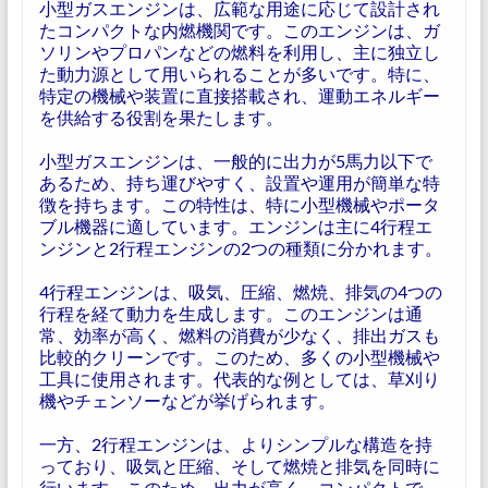
小型ガスエンジンは、広範な用途に応じて設計され
たコンパクトな内燃機関です。このエンジンは、ガ
ソリンやプロパンなどの燃料を利用し、主に独立し
た動力源として用いられることが多いです。特に、
特定の機械や装置に直接搭載され、運動エネルギー
を供給する役割を果たします。
小型ガスエンジンは、一般的に出力が5馬力以下で
あるため、持ち運びやすく、設置や運用が簡単な特
徴を持ちます。この特性は、特に小型機械やポータ
ブル機器に適しています。エンジンは主に4行程エ
ンジンと2行程エンジンの2つの種類に分かれます。
4行程エンジンは、吸気、圧縮、燃焼、排気の4つの
行程を経て動力を生成します。このエンジンは通
常、効率が高く、燃料の消費が少なく、排出ガスも
比較的クリーンです。このため、多くの小型機械や
工具に使用されます。代表的な例としては、草刈り
機やチェンソーなどが挙げられます。
一方、2行程エンジンは、よりシンプルな構造を持
っており、吸気と圧縮、そして燃焼と排気を同時に
行います。このため、出力が高く、コンパクトで、