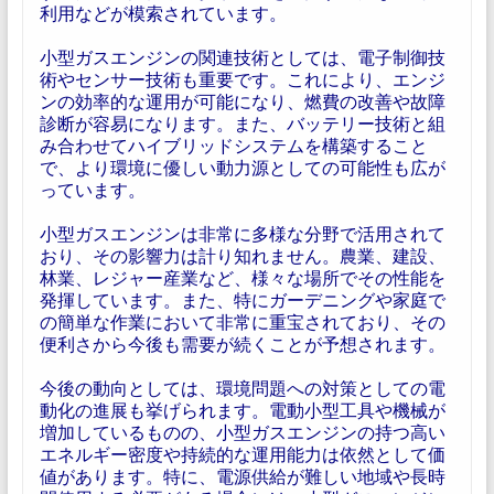
利用などが模索されています。
小型ガスエンジンの関連技術としては、電子制御技
術やセンサー技術も重要です。これにより、エンジ
ンの効率的な運用が可能になり、燃費の改善や故障
診断が容易になります。また、バッテリー技術と組
み合わせてハイブリッドシステムを構築すること
で、より環境に優しい動力源としての可能性も広が
っています。
小型ガスエンジンは非常に多様な分野で活用されて
おり、その影響力は計り知れません。農業、建設、
林業、レジャー産業など、様々な場所でその性能を
発揮しています。また、特にガーデニングや家庭で
の簡単な作業において非常に重宝されており、その
便利さから今後も需要が続くことが予想されます。
今後の動向としては、環境問題への対策としての電
動化の進展も挙げられます。電動小型工具や機械が
増加しているものの、小型ガスエンジンの持つ高い
エネルギー密度や持続的な運用能力は依然として価
値があります。特に、電源供給が難しい地域や長時