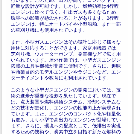
軽量な設計が可能です。しかし、燃焼効率は4行程
エンジンに比べて低く、排出ガスも多くなるため、
環境への影響が懸念されることがあります。2行程
エンジンは、特にオートバイや小型船舶、また一部
の草刈り機にも使用されています。
また、小型ガスエンジンはその設計に応じて様々な
用途に対応することができます。家庭用機器では、
芝刈り機、ウォーターポンプ、発電機などで広く用
いられています。屋外作業では、小型ガスエンジン
搭載の工具や機械が非常に便利です。さらに、趣味
や商業目的のモデルエンジンやラジコンなど、エン
ターテイメントや教育にも利用されています。
このような小型ガスエンジンの開発においては、技
術の進歩が重要な役割を果たしています。現在で
は、点火装置や燃料供給システム、冷却システムな
どの技術が進化し、エンジンの性能向上が実現され
ています。また、エンジンのコンパクト化や軽量化
も進み、より小型で高出力なエンジンが登場してい
ます。さらに、環境への配慮として、低排出を実現
するための技術や、炭素中立を目指す新たな燃料の