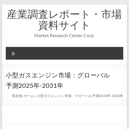
コ
産業調査レポート・市場
ン
テ
資料サイト
ン
ツ
Market Research Center Corp.
へ
ス
キ
メ
ッ
プ
ニ
ュ
ー
小型ガスエンジン市場：グローバル
予測2025年-2031年
現在地:
ホーム
»
小型ガスエンジン市場：グローバル予測2024年-2030年