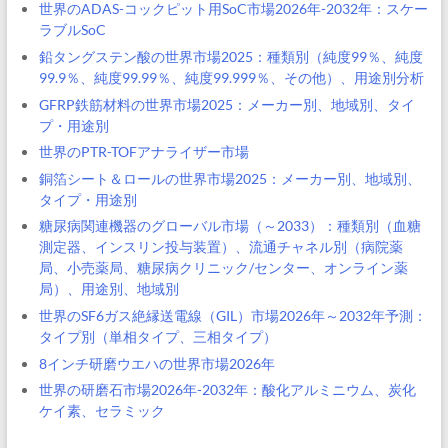
世界のADAS-コックピット用SoC市場2026年-2032年：スケー
ラブルSoC
鉛タングステン酸の世界市場2025：種類別（純度99％、純度
99.9％、純度99.99％、純度99.999％、その他）、用途別分析
GFRP鉄筋材料の世界市場2025：メーカー別、地域別、タイ
プ・用途別
世界のPTR-TOFアナライザー市場
銅箔シート＆ロールの世界市場2025：メーカー別、地域別、
タイプ・用途別
糖尿病関連機器のグローバル市場（～2033）：種類別（血糖
測定器、インスリン投与装置）、流通チャネル別（病院薬
局、小売薬局、糖尿病クリニック/センター、オンライン薬
局）、用途別、地域別
世界のSF6ガス絶縁送電線（GIL）市場2026年～2032年予測：
タイプ別（単相タイプ、三相タイプ）
8インチ研磨ウエハの世界市場2026年
世界の研磨石市場2026年-2032年：酸化アルミニウム、炭化
ケイ素、セラミック