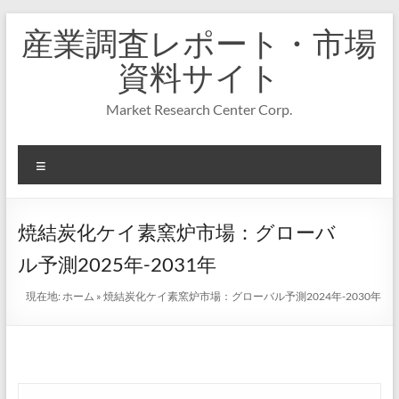
コ
産業調査レポート・市場
ン
テ
資料サイト
ン
ツ
Market Research Center Corp.
へ
ス
キ
メ
ッ
プ
ニ
ュ
ー
焼結炭化ケイ素窯炉市場：グローバ
ル予測2025年-2031年
現在地:
ホーム
»
焼結炭化ケイ素窯炉市場：グローバル予測2024年-2030年