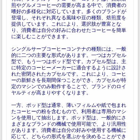
煎やグルメコーヒーの需要が高まる中で、消費者の
嗜好の多様化に対応しています。多くのブランドが
登場し、それぞれ異なる風味や豆の種類、焙煎度を
提供しています。これにより、選択肢が豊富とな
り、消費者は自分の好みに合わせたコーヒーを簡単
に楽しむことができます。
シングルサーブコーヒーコンテナの種類には、一般
的に二つの主要な形式があります。一つはカプセル
型で、もう一つはポッド型です。カプセル型は、主
に特定のコーヒーメーカーに適合するように設計さ
れた密閉されたカプセルです。これにより、コーヒ
ーの新鮮さを長期間保つことができ、カプセルが特
定のマシンでのみ動作することで、ブランドのロイ
ヤルティが高まりやすくなります。
一方、ポッド型は通常、薄いフィルムや紙で包まれ
たコーヒーの粉を含むもので、利用者は専用のマシ
ンを使用して抽出します。ポッド型は、一般的にさ
まざまなブランドの機械で使用可能で、より汎用性
があります。消費者は自分の好みや使用する機械に
応じて、どちらの形式を選ぶかを決めることができ