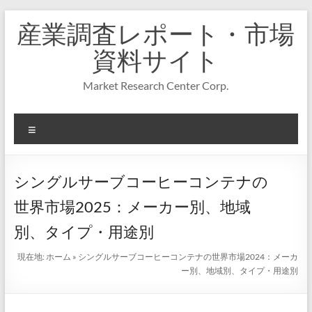
コ
産業調査レポート・市場
ン
テ
資料サイト
ン
ツ
Market Research Center Corp.
へ
ス
キ
メ
ッ
プ
ニ
ュ
ー
シングルサーブコーヒーコンテナの
世界市場2025：メーカー別、地域
別、タイプ・用途別
現在地:
ホーム
»
シングルサーブコーヒーコンテナの世界市場2024：メーカ
ー別、地域別、タイプ・用途別