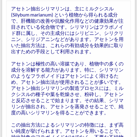
アセトン抽出シリマリンは、主にミルクシスル
(Silybum marianum) という植物から得られる成分
で、肝機能の改善や抗酸化作用などの健康効果が注
目されている化合物です。シリマリンはフラボノイ
ド群に属し、その主成分にはシリビニン、シリクリ
ニン、シリジアニンなどがあります。アセトンを用
いた抽出方法は、これらの有効成分を効果的に取り
出すための手段として利用されます。
アセトンは極性の高い溶媒であり、植物中の多くの
成分を溶解する能力があります。特に、シリマリン
のようなフラボノイドはアセトンによく溶けるた
め、アセトン抽出法が使用されることが多いです。
アセトン抽出シリマリンの製造プロセスには、ミル
クシスルの種子や葉を乾燥させ、粉砕し、アセトン
と反応させることで始まります。その結果、シリマ
リンが抽出され、アセトンを蒸発させることで、純
度の高いシリマリンを得ることができます。
この抽出方法によるシリマリンの特徴には、まず高
い純度が挙げられます。アセトンを用いることで、
抽出対象のフラボノイドだけでなく、不要な不純物