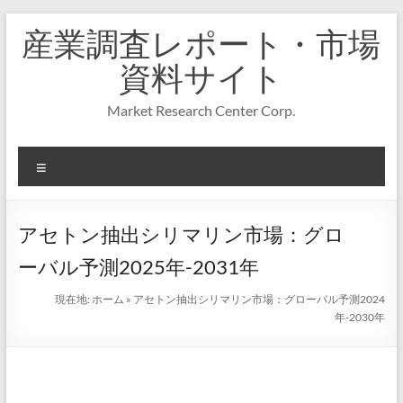
コ
産業調査レポート・市場
ン
テ
資料サイト
ン
ツ
Market Research Center Corp.
へ
ス
キ
メ
ッ
プ
ニ
ュ
ー
アセトン抽出シリマリン市場：グロ
ーバル予測2025年-2031年
現在地:
ホーム
»
アセトン抽出シリマリン市場：グローバル予測2024
年-2030年