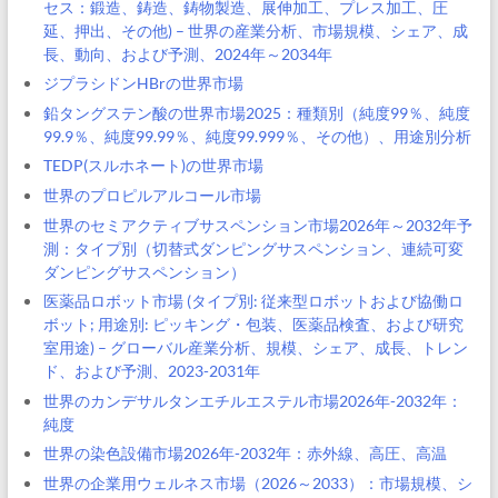
セス：鍛造、鋳造、鋳物製造、展伸加工、プレス加工、圧
延、押出、その他) – 世界の産業分析、市場規模、シェア、成
長、動向、および予測、2024年～2034年
ジプラシドンHBrの世界市場
鉛タングステン酸の世界市場2025：種類別（純度99％、純度
99.9％、純度99.99％、純度99.999％、その他）、用途別分析
TEDP(スルホネート)の世界市場
世界のプロピルアルコール市場
世界のセミアクティブサスペンション市場2026年～2032年予
測：タイプ別（切替式ダンピングサスペンション、連続可変
ダンピングサスペンション）
医薬品ロボット市場 (タイプ別: 従来型ロボットおよび協働ロ
ボット; 用途別: ピッキング・包装、医薬品検査、および研究
室用途) – グローバル産業分析、規模、シェア、成長、トレン
ド、および予測、2023-2031年
世界のカンデサルタンエチルエステル市場2026年-2032年：
純度
世界の染色設備市場2026年-2032年：赤外線、高圧、高温
世界の企業用ウェルネス市場（2026～2033）：市場規模、シ