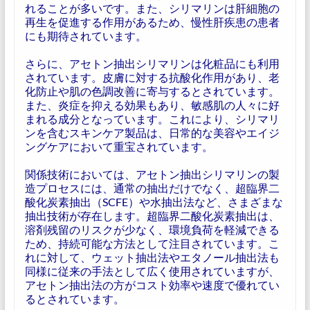
れることが多いです。また、シリマリンは肝細胞の
再生を促進する作用があるため、慢性肝疾患の患者
にも期待されています。
さらに、アセトン抽出シリマリンは化粧品にも利用
されています。皮膚に対する抗酸化作用があり、老
化防止や肌の色調改善に寄与するとされています。
また、炎症を抑える効果もあり、敏感肌の人々に好
まれる成分となっています。これにより、シリマリ
ンを含むスキンケア製品は、日常的な美容やエイジ
ングケアにおいて重宝されています。
関係技術においては、アセトン抽出シリマリンの製
造プロセスには、通常の抽出だけでなく、超臨界二
酸化炭素抽出（SCFE）や水抽出法など、さまざまな
抽出技術が存在します。超臨界二酸化炭素抽出は、
溶剤残留のリスクが少なく、環境負荷を軽減できる
ため、持続可能な方法として注目されています。こ
れに対して、ウェット抽出法やエタノール抽出法も
同様に従来の手法として広く使用されていますが、
アセトン抽出法の方がコスト効率や速度で優れてい
るとされています。