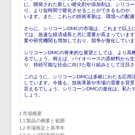
に、開発された新しい硬化剤や添加剤は、シリコー
り、より短時間で硬化させることができるものや、
います。また、これらの技術革新は、環境への配慮
さらに、シリコーンDMCの市場は、これまで以上
ては、急速な経済成長と共に需要が高まっています
業や研究機関も増加しており、競争が激化していま
シリコーンDMCの将来的な展望としては、より高
るでしょう。例えば、バイオベースの原材料から生
り、持続可能な社会に向けた取り組みとして注目さ
このように、シリコーンDMCは多岐にわたる応用
しています。今後も、技術革新や市場の需要を背景
言えるでしょう。シリコーンDMCの進化は、私た
しょう。
1 市場概要
1.1 製品の概要と範囲
1.2 市場推定と基準年
1.3 タイプ別市場分析