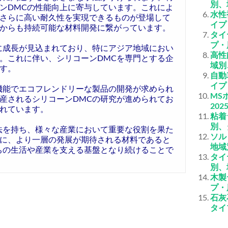
別、
ンDMCの性能向上に寄与しています。これによ
水性
さらに高い耐久性を実現できるものが登場して
イプ
からも持続可能な材料開発に繋がっています。
タイ
プ・
に成長が見込まれており、特にアジア地域におい
高性
。これに伴い、シリコーンDMCを専門とする企
域別
す。
自動
イプ
機能でエコフレンドリーな製品の開発が求められ
MS
産されるシリコーンDMCの研究が進められてお
20
れています。
粘着
別、
法を持ち、様々な産業において重要な役割を果た
ソル
に、より一層の発展が期待される材料であると
地域
ちの生活や産業を支える基盤となり続けることで
タイ
別、
木製
プ・
石灰
タイ