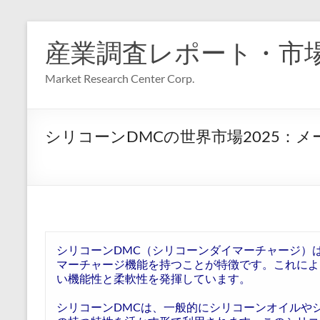
コ
ン
産業調査レポート・市
テ
ン
Market Research Center Corp.
ツ
へ
ス
キ
シリコーンDMCの世界市場2025：
ッ
プ
シリコーンDMC（シリコーンダイマーチャージ）
マーチャージ機能を持つことが特徴です。これによ
い機能性と柔軟性を発揮しています。
シリコーンDMCは、一般的にシリコーンオイルや