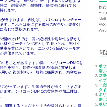
ーンDMCは、硬化時に発生する多くの利点によ
特に、耐薬品性、耐熱性、耐候性に優れてお
株式
持します。
〒10
Mail
のが含まれます。例えば、ポリシロキサンチェー
ます。これらは基にする成分の配合や、硬化剤
FAX
に応じて選択されます。
We
子機器の分野では、高い絶縁性や耐熱性を活かし
止材やコーティング材として用いられ、デバイ
動車産業においても、エンジン部品やシール材
関
が評価されています。
ばれることがあります。特に、シリコーンDMCを
ポッ
特性を持ち、建物や構造物の保護に貢献しま
別、
を用いた複製材料が一般的に採用され、精密な造
防腐
イプ
一次
が広がっています。生体適合性が高く、さまざま
タイ
います。シリコーンDMCの柔軟性や加工性は、
ポリ
。
別、
ポリ
応に関連するさまざまな手法が挙げられます。特