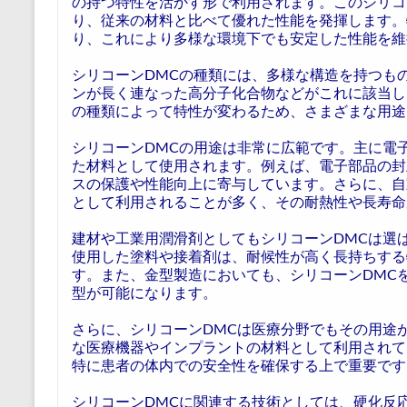
の持つ特性を活かす形で利用されます。このシリコ
り、従来の材料と比べて優れた性能を発揮します。
り、これにより多様な環境下でも安定した性能を維
シリコーンDMCの種類には、多様な構造を持つも
ンが長く連なった高分子化合物などがこれに該当し
の種類によって特性が変わるため、さまざまな用途
シリコーンDMCの用途は非常に広範です。主に電
た材料として使用されます。例えば、電子部品の封
スの保護や性能向上に寄与しています。さらに、自
として利用されることが多く、その耐熱性や長寿命
建材や工業用潤滑剤としてもシリコーンDMCは選
使用した塗料や接着剤は、耐候性が高く長持ちする
す。また、金型製造においても、シリコーンDMC
型が可能になります。
さらに、シリコーンDMCは医療分野でもその用途
な医療機器やインプラントの材料として利用されて
特に患者の体内での安全性を確保する上で重要です
シリコーンDMCに関連する技術としては、硬化反