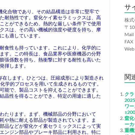
サ
無機化合物であり、その結晶構造は非常に堅牢で
た耐熱性です。窒化ケイ素セラミックスは、高
株式
ことができるため、熱的な厳しい条件下で使用
〒10
クスは、その高い機械的強度や硬度を持ち、摩
Mail
にも適しています。
FAX
耐食性も持っています。これにより、化学的に
We
ます。この特長は、食品業界や医療機器の分野
膨張係数を持ち、熱衝撃に対する耐性も高いた
発揮します。
関
存在します。ひとつは、圧縮成形により製造され
の化学的プロセスを用いて生成されるものです。
可能で、製品コストを抑えることができます。
クラ
結晶性を得ることができ、特定の用途に適した
20
ワー
≥2
わたります。まず、機械部品の分野において
窒化
耗や熱に耐える部品が製造されています。ま
ーカ
部品などが窒化ケイ素セラミックスによって実
重機
エンジン部品やブレーキ部品に利用され、特に