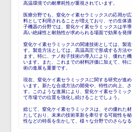
高温環境での耐摩耗性が重視されています。
医療分野でも、窒化ケイ素セラミックスの応用が広
料として利用されることが増えており、その生体適
子機器の分野では、窒化ケイ素セラミックスは半導
高い絶縁性と耐熱性が求められる場面で効果を発揮
窒化ケイ素セラミックスの関連技術としては、製造
す。製造方法としては、高温高圧で形成する方法や
ます。特に、ナノ粒子技術の導入により、優れた機
います。また、これまでの材料評価に加えて、特に
術の進展も重要です。
現在、窒化ケイ素セラミックスに関する研究が進め
います。新たな合成方法の開発や、特性の向上、さ
す。このような進展により、窒化ケイ素セラミック
て市場での位置を強化し続けることでしょう。
総じて、窒化ケイ素セラミックスは、その優れた材
たしており、未来の技術革新を牽引する可能性を秘
性などの特長を生かして、様々な分野でのさらなる