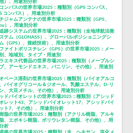
他）、用途別分析
コンパスの世界市場2025：種類別（GPS コンパス、
SS コンパス）、用途別分析
チジャムアンテナの世界市場2025：種類別（GPS、
idou）、用途別分析
追跡システムの世界市場2025：種類別（全地球航法衛
ステム（GLONASS）、グローバルポジショニングシ
ム（GPS）、接続技術）、用途別分析
ファイトポリスチレン（GPS）の世界市場2025：メー
別、地域別、タイプ・用途別
ラエキス代替品の世界市場2025：種類別（メープルシ
プ、アーモンドエキス、バニリン、その他）、用途別
オベース溶剤の世界市場2025：種類別（バイオアルコ
、バイオグリコール＆ジオール、乳酸エステル、D-リ
ン、大豆メチル、その他）、用途別分析
ッドバイオレットの世界市場2025：種類別（アシッド
オレット43、アシッドバイオレット17、アシッドバイ
ット7、その他）、用途別分析
樹脂の世界市場2025：種類別（アクリル樹脂、アルキ
脂、エポキシ樹脂、ポリウレタン樹脂、その他）、用
分析
溶媒の世界市場2025：種類別（水、ヘキサン、塩化メ