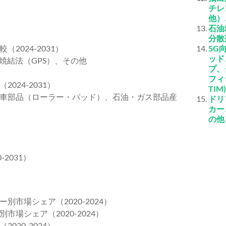
チレ
他）
石油
分散
024-2031）
5G
ッド
焼結法（GPS）、その他
プ、
フィ
24-2031）
TI
車部品（ローラー・パッド）、石油・ガス部品産
ドリ
カー
の他
2031）
市場シェア（2020-2024）
場シェア（2020-2024）
20-2024）