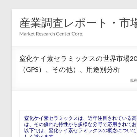
コ
ン
産業調査レポート・市
テ
ン
Market Research Center Corp.
ツ
へ
ス
キ
窒化ケイ素セラミックスの世界市場20
ッ
プ
（GPS）、その他）、用途別分析
現在
窒化ケイ素セラミックスは、近年注目されている高
は、その優れた特性から多様な分野で応用されてお
以下では、窒化ケイ素セラミックスの概念について
しく述べます。