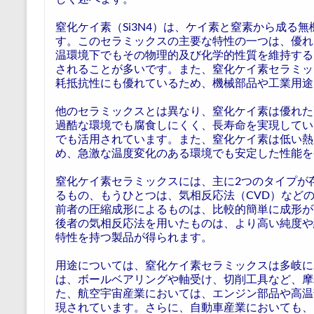
窒化ケイ素（Si3N4）は、ケイ素と窒素から成る
す。このセラミックスの主要な特性の一つは、優れ
温環境下でもその物理的及び化学的性質を維持する
されることが多いです。また、窒化ケイ素セラミッ
耗抵抗性にも優れているため、機械部品や工業用途
他のセラミックスとは異なり、窒化ケイ素は優れた
過酷な環境でも腐食しにくく、長寿命を実現してい
でも活用されています。また、窒化ケイ素は低い熱
め、急激な温度変化のある環境でも安定した性能を
窒化ケイ素セラミックスには、主に2つのタイプが
るもの、もうひとつは、気相反応法（CVD）など
前者の圧縮成形によるものは、比較的簡単に成形が
後者の気相反応法を用いたものは、より高い純度や
特性を持つ製品が得られます。
用途については、窒化ケイ素セラミックスは多岐に
は、ボールベアリングや軸受け、切削工具など、摩
た、航空宇宙産業においては、エンジン部品や高温
現されています。さらに、自動車産業においても、