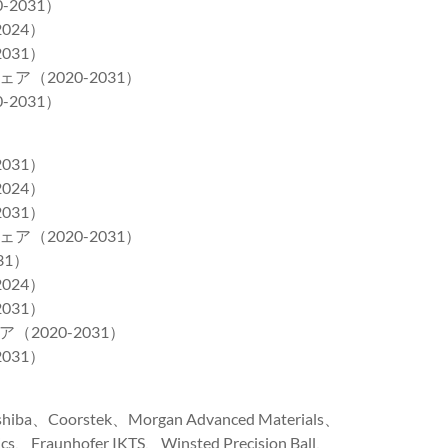
2031）
024）
031）
2020-2031）
2031）
031）
024）
031）
2020-2031）
31）
024）
031）
020-2031）
031）
a、Coorstek、Morgan Advanced Materials、
s、Fraunhofer IKTS、Winsted Precision Ball、