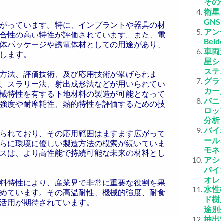
その
衛星
GN
がっています。特に、インプラントや器具の材
アン
合性の高い特性が評価されています。また、電
Be
体パッケージや誘電体材としての用途があり、
車両
します。
星シ
ステ
方法、評価技術、及び応用技術が挙げられま
グラ
、スラリー法、射出成形法などが用いられてい
カー
械特性を有する下地材料の製造が可能となって
バニ
強度や耐摩耗性、熱的特性を評価するための技
ロッ
分析
バイ
られており、その応用範囲はますます広がって
ール
らに環境に優しい製造方法の模索が続いていま
モネ
スは、より高性能で持続可能な未来の材料とし
アシ
バイ
オレ
料特性により、産業界で非常に重要な役割を果
水性
めています。その高温耐性、機械的強度、耐食
ド樹
活用が期待されています。
途別
抽出