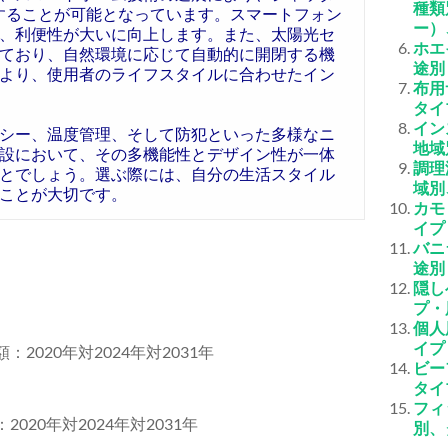
種類
働することが可能となっています。スマートフォン
ー）
、利便性が大いに向上します。また、太陽光セ
ホエ
ており、自然環境に応じて自動的に開閉する機
途別
より、使用者のライフスタイルに合わせたイン
布用
タイ
イン
シー、温度管理、そして防犯といった多様なニ
地域
設において、その多機能性とデザイン性が一体
調理
とでしょう。選ぶ際には、自分の生活スタイル
域別
ことが大切です。
カモ
イプ
バニ
途別
隠し
プ・
個人
イプ
：2020年対2024年対2031年
ビー
タイ
フィ
020年対2024年対2031年
別、