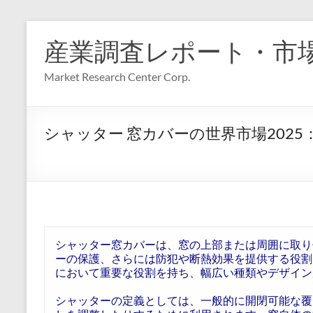
コ
ン
産業調査レポート・市
テ
ン
Market Research Center Corp.
ツ
へ
ス
キ
シャッター 窓カバーの世界市場202
ッ
プ
シャッター窓カバーは、窓の上部または周囲に取り
ーの保護、さらには防犯や断熱効果を提供する役割
において重要な役割を持ち、幅広い種類やデザイン
シャッターの定義としては、一般的に開閉可能な覆