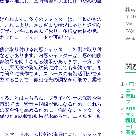
機能を補完し、室内環境を快適に保つための重
株式
〒10
げられます。多くのシャッターは、手動のもの
Mail
。これにより、さまざまな状況に応じた適切な
デザイン性にも富んでおり、多様な素材や色、
FAX
わせたコーディネートが可能です。
We
側に取り付ける内窓シャッター、外側に取り付
などがあります。内窓シャッターは、窓の内側
熱効果を向上させる効果があります。一方、外
関
く、悪天候や防犯対策に対しても有効です。ま
で簡単に操作でき、スペースの有効活用ができ
整することで、微細な光の調整が可能で、柔軟
パワ
ェー
電動
することはもちろん、プライバシーの保護や防
プ・
市部では、騒音や視線が気になるため、これら
KN
の安全性を高めるために、強固なシャッターを
マシ
保つための断熱効果が求められ、エネルギー効
種類
ー）
医療
、スマートホーム技術の進展により、シャッタ