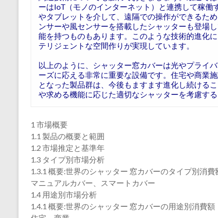
ーはIoT（モノのインターネット）と連携して稼
やタブレットを介して、遠隔での操作ができるため
ンサーや風センサーを搭載したシャッターも登場し
能を持つものもあります。このような技術的進化に
テリジェントな空間作りが実現しています。
以上のように、シャッター窓カバーは光やプライバ
ーズに応える非常に重要な設備です。住宅や商業施
となった製品群は、今後もますます進化し続けるこ
や求める機能に応じた適切なシャッターを考慮する
1 市場概要
1.1 製品の概要と範囲
1.2 市場推定と基準年
1.3 タイプ別市場分析
1.3.1 概要:世界のシャッター 窓カバーのタイプ別消費額
マニュアルカバー、スマートカバー
1.4 用途別市場分析
1.4.1 概要:世界のシャッター 窓カバーの用途別消費額：2
住宅、商業