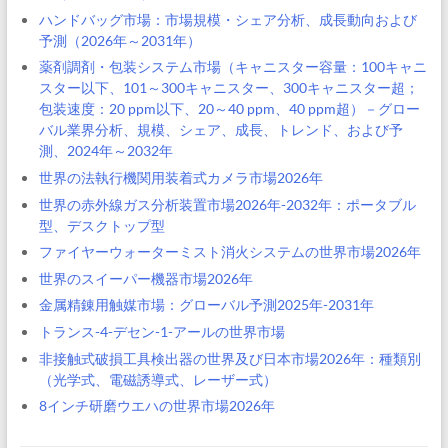
ハンドバッグ市場：市場規模・シェア分析、成長動向および
予測（2026年～2031年）
薬剤調剤・包装システム市場（キャニスター容量：100キャニ
スター以下、101～300キャニスター、300キャニスター超；
包装速度：20 ppm以下、20～40 ppm、40 ppm超）－グロー
バル業界分析、規模、シェア、成長、トレンド、および予
測、2024年～2032年
世界の法執行機関用装着式カメラ市場2026年
世界の赤外線ガス分析装置市場2026年-2032年：ポータブル
型、デスクトップ型
ファイヤーウォーターミスト消火システムの世界市場2026年
世界のスイーパー機器市場2026年
金属精錬用触媒市場：グローバル予測2025年-2031年
トランス-4-デセン-1-アールの世界市場
非接触式破損工具検出器の世界及び日本市場2026年：種類別
（光学式、電磁誘導式、レーザー式）
8インチ研磨ウエハの世界市場2026年