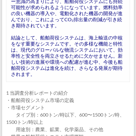
ー意識の高まりにより、船舶荷役システムにも持続
可能性が求められるようになっています。燃料効率
の良い機器の導入や、電動化された機器の開発が進
んでおり、これによってCO₂排出量の削減が引き続
き期待されています。
結論として、船舶荷役システムは、海上輸送の中核
をなす重要なシステムです。その多様な機能と特性
は、現代のグローバルな物流システムにおいて、効
率性と安全性を両立させるために欠かせません。新
しい技術の進展や環境への配慮が進む中、今後も船
舶荷役システムは進化を続け、さらなる発展が期待
されます。
1 当調査分析レポートの紹介
・船舶荷役システム市場の定義
・市場セグメント
タイプ別：600トン/時以下、600〜1500トン/時、
1500トン/時以上
用途別：農業、鉱業、化学薬品、その他