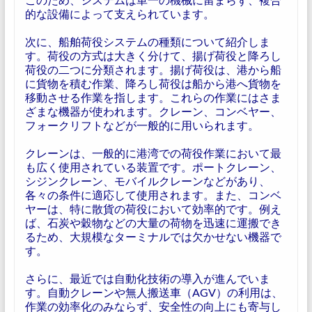
的な設備によって支えられています。
次に、船舶荷役システムの種類について紹介しま
す。荷役の方式は大きく分けて、揚げ荷役と降ろし
荷役の二つに分類されます。揚げ荷役は、港から船
に貨物を積む作業、降ろし荷役は船から港へ貨物を
移動させる作業を指します。これらの作業にはさま
ざまな機器が使われます。クレーン、コンベヤー、
フォークリフトなどが一般的に用いられます。
クレーンは、一般的に港湾での荷役作業において最
も広く使用されている装置です。ポートクレーン、
シジンクレーン、モバイルクレーンなどがあり、
各々の条件に適応して使用されます。また、コンベ
ヤーは、特に散貨の荷役において効率的です。例え
ば、石炭や穀物などの大量の荷物を迅速に運搬でき
るため、大規模なターミナルでは欠かせない機器で
す。
さらに、最近では自動化技術の導入が進んでいま
す。自動クレーンや無人搬送車（AGV）の利用は、
作業の効率化のみならず、安全性の向上にも寄与し