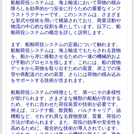
船舶荷役システムは、海上輸送において荷物の積み
降ろしを効率的かつ安全に行うための重要なインフ
ラストラクチャーです。このシステムは、さまざま
な形式や技術を用いて構築されており、商業活動や
物流の中心的な役割を果たしています。以下に、船
舶荷役システムの概念を詳しく説明します。
まず、船舶荷役システムの定義について触れます。
船舶荷役システムは、海上輸送でもたらされる貨物
を、船から岸に移動させるための一連の機械的およ
び手動のプロセスを指します。これには、船の貨物
デッキから荷物を取り出すための装置、岸上での保
管や再配送のための装置、さらには荷物の積み込み
をサポートする技術が含まれます。
船舶荷役システムの特徴として、第一にその多様性
が挙げられます。さまざまな種類の船舶が存在する
ため、それに合わせた荷役装置や技術が必要です。
例えば、コンテナ船、散貨船、バルクキャリア、油
槽船など、それぞれ異なる貨物形状、質量、荷役の
方法が求められます。また、荷役の効率や安全性を
高めるために、複合的な技術が導入されています。
このため、システムは単一の機械に留まらず、複合