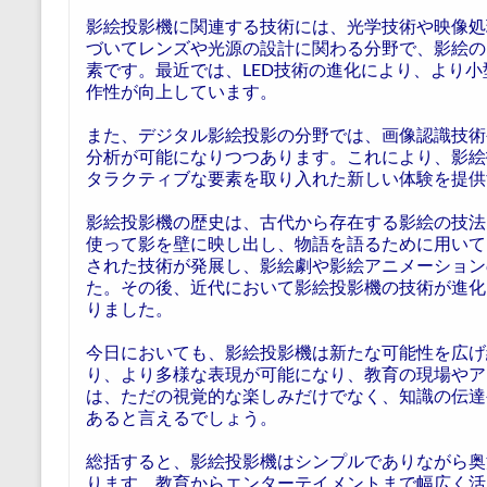
影絵投影機に関連する技術には、光学技術や映像処
づいてレンズや光源の設計に関わる分野で、影絵の
素です。最近では、LED技術の進化により、より
作性が向上しています。
また、デジタル影絵投影の分野では、画像認識技術
分析が可能になりつつあります。これにより、影絵
タラクティブな要素を取り入れた新しい体験を提供
影絵投影機の歴史は、古代から存在する影絵の技法
使って影を壁に映し出し、物語を語るために用いて
された技術が発展し、影絵劇や影絵アニメーション
た。その後、近代において影絵投影機の技術が進化
りました。
今日においても、影絵投影機は新たな可能性を広げ
り、より多様な表現が可能になり、教育の現場やア
は、ただの視覚的な楽しみだけでなく、知識の伝達
あると言えるでしょう。
総括すると、影絵投影機はシンプルでありながら奥
ります。教育からエンターテイメントまで幅広く活