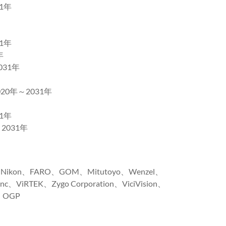
1年
1年
年
31年
年～2031年
1年
031年
、Nikon、FARO、GOM、Mitutoyo、Wenzel、
 Inc、ViRTEK、Zygo Corporation、ViciVision、
y、OGP