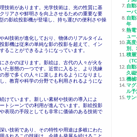
自動
理技術があります。光学技術は、光の性質に基
ーバ
クリアさや鮮明さを向上させるための重要な要
自動
小型の影絵投影機が登場し、持ち運びの便利さや操
年
熱電
ュー
やAI技術が進化しており、物体のリアルタイム
高度
投影機は従来の単純な影の投影を超えて、イン
別、
することができるようになっています。
積層
（T
にさかのぼります。影絵は、古代の人々が火を
自動
いた形態の一つです。近世に入ると、より洗練
久磁
の形で多くの人々に楽しまれるようになりまし
機械
し、教育や科学の分野でも利用されるようにな
マグ
ル予測
サン
続けています。新しい素材や技術の導入によ
ートシーンでの利用が進んでいます。影絵投影
や表現の手段としても非常に価値のある技術で
深い技術であり、その特性や用途は多岐にわた
用されるこの技術は、今後も発展を続けること