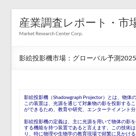
コ
ン
産業調査レポート・市
テ
ン
Market Research Center Corp.
ツ
へ
ス
キ
影絵投影機市場：グローバル予測2025年
ッ
プ
影絵投影機（Shadowgraph Projector）
この装置は、光源を通じて対象物の影を投影するこ
ができるため、教育や研究、エンターテイメント分
影絵投影機の定義は、主に光源を用いて物体の影を
する機能を持つ装置であると言えます。この技術は
り、特に物理や生物学の教育現場で頻繁に見かける