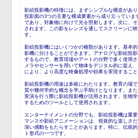
影絵投影機の特徴には、まずシンプルな構造があり
投影面の3つの主要な構成要素から成り立っていま
であり、対象物に向けて光を照射します。次に、そ
されます。この影をレンズを通してスクリーンに映
す。
影絵投影機にはいくつかの種類があります。基本的
影機に分けることができます。アナログな影絵投影
するもので、教育現場やアートの分野で多く使用さ
メラやセンサーを用いて物体をデジタル的に捉え、
により、より高度な映像処理や効果を実現すること
影絵投影機の用途は多岐にわたります。教育の場で
質や幾何学的な概念を学ぶ手助けとなります。また
実演を行う際に影絵投影機が活用されます。生物学
するためのツールとして使用されます。
エンターテイメントの分野でも、影絵投影機は重要
マンスや影絵アニメーションは、視覚的な楽しさだ
深い感動をもたらすことがあります。特に、伝統的
ト形式の一つです。