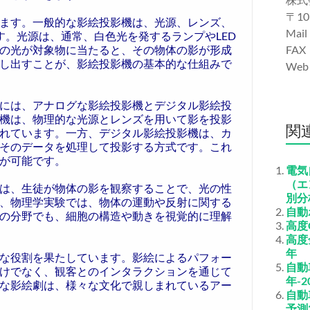
〒10
ます。一般的な影絵投影機は、光源、レンズ、
Mail
す。光源は、通常、白色光を発するランプやLED
の光が対象物に当たると、その物体の影が形成
FAX
し出すことが、影絵投影機の基本的な仕組みで
We
には、アナログな影絵投影機とデジタル影絵投
機は、物理的な光源とレンズを用いて影を投影
関
れています。一方、デジタル影絵投影機は、カ
そのデータを処理して投影する方式です。これ
が可能です。
電気
（エ
は、生徒が物体の影を観察することで、光の性
別分
、物理学実験では、物体の運動や反射に関する
自動
の分野でも、細胞の構造や動きを視覚的に理解
高度
高度
年
な役割を果たしています。影絵によるパフォー
自動
けでなく、観客とのインタラクションを通じて
年-2
な影絵劇は、様々な文化で親しまれているアー
自動
予測2