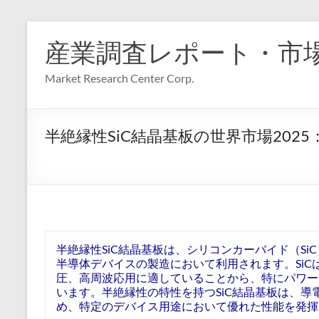
コ
ン
産業調査レポート・市
テ
ン
Market Research Center Corp.
ツ
へ
ス
キ
半絶縁性SiC結晶基板の世界市場20
ッ
プ
半絶縁性SiC結晶基板は、シリコンカーバイド（S
半導体デバイスの製造において利用されます。Si
圧、高周波応用に適していることから、特にパワー
います。半絶縁性の特性を持つSiC結晶基板は、
め、特定のデバイス用途において優れた性能を発揮