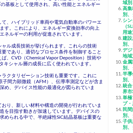
域別
プの基板として使用され、高い性能とエネルギー
高集
別、
シン
として、ハイブリッド車両や電気自動車のパワーエ
（S
ます。これにより、エネルギー変換効率の向上
用途
エネルギーの利用が促進されています。
建設
別、
キシャル成長技術が挙げられます。これらの技術
デジ
て重要であり、適切なプロセス条件を制御すること
地域
Chemical Vapor Deposition）技術や
金属
術は、SiCエピタキシャル層の成長に広く使われています。
別、
半導
キャラクタリゼーション技術も重要です。これに
別、
、原子間力顕微鏡（AFM）、伝導率測定などが含ま
統合
深め、デバイス性能の最適化が図られていま
界市
単極
プ・
しており、新しい材料や構造の開発が行われていま
民間
造を目指す動きが加速しています。デバイスの
別、
求められる中で、半絶縁性SiC結晶基板は重要な
子供
別、