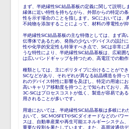
まず、半絶縁性SiC結晶基板の定義に関して説明
縁体に近い特性を持ちながら、外部からの特定の条
性を示す場合のことを指します。SiCにおいては
不純物を添加することによって、材料の導電性が抑
半絶縁性SiC結晶基板の主な特徴としては、まず高
伝導体であるため、発熱の少ないデバイスの設計に
性や化学的安定性も特筆すべき点で、SiCは非常
うな特性により、半絶縁性SiC結晶基板は、広範囲
は広いバンドギャップを持つため、高電圧での動作
種類としては、主にポリタイプに分けることができます。
SiCなどがあり、それぞれが異なる結晶構造を持
れのデバイス特性に影響を及ぼし、特定の用途におい
高いキャリア移動度を持つことで知られており、高
3C-SiCはプロセスコストが低く、製造が容易で
用されることが多いです。
用途においては、半絶縁性SiC結晶基板は多岐に
おいて、SiC MOSFETやSiCダイオードなどの
スは、自動車産業や再生可能エネルギーシステム、
重要な役割を果たしています。また、高周波通信デ