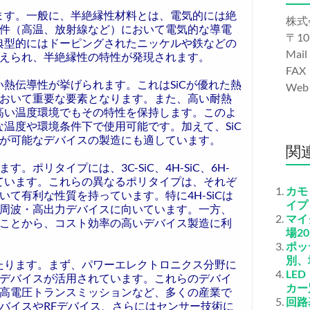
します。一般に、半絶縁性材料とは、電気的には絶
株式
件（高温、放射線など）において電気的な導電
〒10
、典型的にはドーピングされたニッケルや鉄などの
Mail
えられ、半絶縁性の特性が発現されます。
FAX
い熱伝導性が挙げられます。これはSiCが優れた熱
We
おいて重要な要素となります。また、高い耐熱
に高い温度環境でもその特性を保持します。このよ
な温度や環境条件下で使用可能です。加えて、SiC
が可能なデバイスの製造にも適しています。
関
ポリタイプには、3C-SiC、4H-SiC、6H-
っています。これらの異なるポリタイプは、それぞ
カモ
て有利な性質を持っています。特に4H-SiCは
イプ
周波・高出力デバイスに向いています。一方、
マイ
あることから、コスト効率の高いデバイス製造に利
場2
ポッ
別、
わたります。まず、パワーエレクトロニクス分野に
LE
パワーデバイスが活用されています。これらのデバイ
カー
高電圧トランスミッションなど、多くの産業で
回路
バイスやRFデバイス、さらにはセンサー技術に