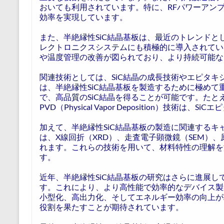
おいても利用されています。特に、RFパワーアン
効率を実現しています。
また、半絶縁性SiC結晶基板は、最近のトレンド
レクトロニクスシステムにも積極的に導入されてい
や温度管理の改善が図られており、より持続可能な
関連技術としては、SiC結晶の成長技術やエピタ
は、半絶縁性SiC結晶基板を製造するために極め
で、高品質のSiC結晶を得ることが可能です。たとえば、CVD（
PVD（Physical Vapor Deposition）技
加えて、半絶縁性SiC結晶基板の製造に関連する
は、X線回折（XRD）、走査電子顕微鏡（SEM）
れます。これらの技術を用いて、材料特性の理解を
す。
近年、半絶縁性SiC結晶基板の研究はさらに進展
す。これにより、より高性能で効率的なデバイス製
小型化、高出力化、そしてエネルギー効率の向上が
役割を果たすことが期待されています。