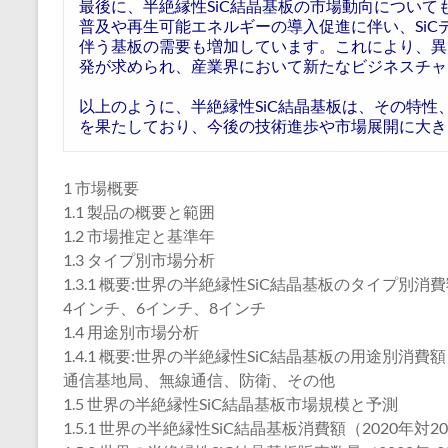
最後に、半絶縁性SiC結晶基板の市場動向につい
普及や再生可能エネルギーの導入促進に伴い、Si
伴う基板の需要も増加しています。これにより、異
発が求められ、産業界において新たなビジネスチャ
以上のように、半絶縁性SiC結晶基板は、その特
を果たしており、今後の技術進歩や市場展開に大き
1 市場概要
1.1 製品の概要と範囲
1.2 市場推定と基準年
1.3 タイプ別市場分析
1.3.1 概要:世界の半絶縁性SiC結晶基板のタイプ別消費額
4インチ、6インチ、8インチ
1.4 用途別市場分析
1.4.1 概要:世界の半絶縁性SiC結晶基板の用途別消費額：
通信基地局、無線通信、防衛、その他
1.5 世界の半絶縁性SiC結晶基板市場規模と予測
1.5.1 世界の半絶縁性SiC結晶基板消費額（2020年対20