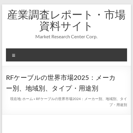
コ
産業調査レポート・市場
ン
テ
資料サイト
ン
ツ
Market Research Center Corp.
へ
ス
キ
メ
ッ
プ
ニ
ュ
ー
RFケーブルの世界市場2025：メーカ
ー別、地域別、タイプ・用途別
現在地:
ホーム
»
RFケーブルの世界市場2024：メーカー別、地域別、タイ
プ・用途別