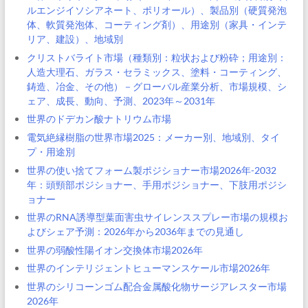
ルエンジイソシアネート、ポリオール）、製品別（硬質発泡
体、軟質発泡体、コーティング剤）、用途別（家具・インテ
リア、建設）、地域別
クリストバライト市場（種類別：粒状および粉砕；用途別：
人造大理石、ガラス・セラミックス、塗料・コーティング、
鋳造、冶金、その他）－グローバル産業分析、市場規模、シ
ェア、成長、動向、予測、2023年～2031年
世界のドデカン酸ナトリウム市場
電気絶縁樹脂の世界市場2025：メーカー別、地域別、タイ
プ・用途別
世界の使い捨てフォーム製ポジショナー市場2026年-2032
年：頭頸部ポジショナー、手用ポジショナー、下肢用ポジシ
ョナー
世界のRNA誘導型葉面害虫サイレンススプレー市場の規模お
よびシェア予測：2026年から2036年までの見通し
世界の弱酸性陽イオン交換体市場2026年
世界のインテリジェントヒューマンスケール市場2026年
世界のシリコーンゴム配合金属酸化物サージアレスター市場
2026年