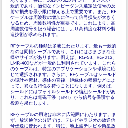
般的であり、適切なインピーダンス選定は信号の反
射や損失を最小限に抑える上で重要です。また、RF
ケーブルは周波数の増加に伴って信号損失が大きく
なるため、周波数特性が重要です。これにより、高
周波数信号を扱う場合には、より高精度な材料や製
造技術が求められます。
RFケーブルの種類は多岐にわたります。最も一般的
なのは同軸ケーブルであり、これにはさまざまな仕
様やサイズがあります。例えば、RG-58、RG-213、
LMR-400などが一般的に利用されています。これら
のケーブルは、特定のアプリケーションや環境に応
じて選択されます。さらに、RFケーブルはシールド
の設計や素材、導体の直径、絶縁体の種類などによ
って、異なる特性を持つことになります。例えば、
シールドにはフォイルシールドや編組シールドがあ
り、これらは電磁干渉（EMI）から信号を保護する
役割を果たします。
RFケーブルの用途は非常に広範囲にわたります。ま
ず、放送通信の分野では、テレビやラジオの放送信
号伝送に使われます。特に、地上波テレビや衛星放