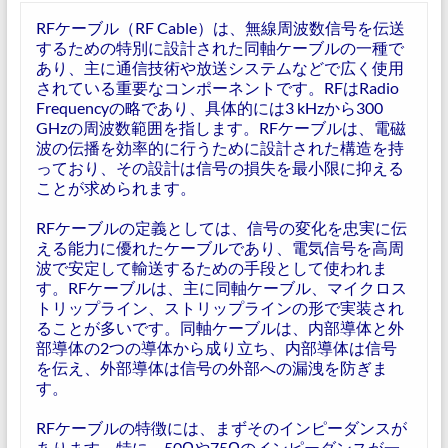
RFケーブル（RF Cable）は、無線周波数信号を伝送
するための特別に設計された同軸ケーブルの一種で
あり、主に通信技術や放送システムなどで広く使用
されている重要なコンポーネントです。RFはRadio
Frequencyの略であり、具体的には3 kHzから300
GHzの周波数範囲を指します。RFケーブルは、電磁
波の伝播を効率的に行うために設計された構造を持
っており、その設計は信号の損失を最小限に抑える
ことが求められます。
RFケーブルの定義としては、信号の変化を忠実に伝
える能力に優れたケーブルであり、電気信号を高周
波で安定して輸送するための手段として使われま
す。RFケーブルは、主に同軸ケーブル、マイクロス
トリップライン、ストリップラインの形で実装され
ることが多いです。同軸ケーブルは、内部導体と外
部導体の2つの導体から成り立ち、内部導体は信号
を伝え、外部導体は信号の外部への漏洩を防ぎま
す。
RFケーブルの特徴には、まずそのインピーダンスが
あります。特に、50Ωや75Ωのインピーダンスが一