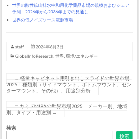
世界の酸性鉱山排水中和用化学薬品市場の規模およびシェア
予測：2026年から2036年までの見通し
世界の低ノイズソース電源市場
staff
2024年6月3日
GlobalInfoResearch
,
世界
,
環境/エネルギー
←
軽量キャビネット用引き出しスライドの世界市場
2025：種類別（サイドマウント、ボトムマウント、セン
ターマウント、その他）、用途別分析
コカミドMIPAの世界市場2025：メーカー別、地域
別、タイプ・用途別
→
検索
検索