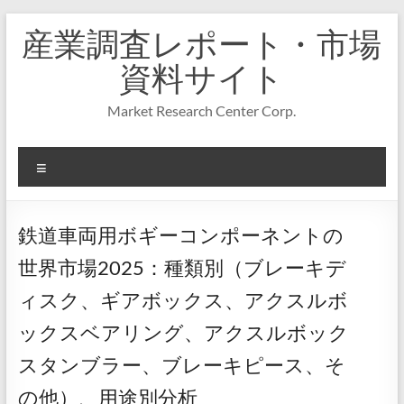
コ
産業調査レポート・市場
ン
テ
資料サイト
ン
ツ
Market Research Center Corp.
へ
ス
キ
メ
ッ
プ
ニ
ュ
ー
鉄道車両用ボギーコンポーネントの
世界市場2025：種類別（ブレーキデ
ィスク、ギアボックス、アクスルボ
ックスベアリング、アクスルボック
スタンブラー、ブレーキピース、そ
の他）、用途別分析