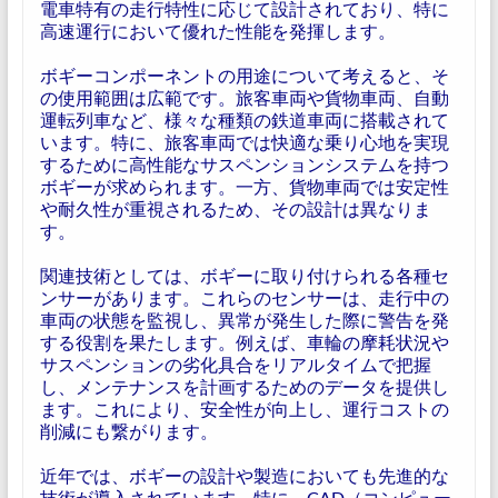
電車特有の走行特性に応じて設計されており、特に
高速運行において優れた性能を発揮します。
ボギーコンポーネントの用途について考えると、そ
の使用範囲は広範です。旅客車両や貨物車両、自動
運転列車など、様々な種類の鉄道車両に搭載されて
います。特に、旅客車両では快適な乗り心地を実現
するために高性能なサスペンションシステムを持つ
ボギーが求められます。一方、貨物車両では安定性
や耐久性が重視されるため、その設計は異なりま
す。
関連技術としては、ボギーに取り付けられる各種セ
ンサーがあります。これらのセンサーは、走行中の
車両の状態を監視し、異常が発生した際に警告を発
する役割を果たします。例えば、車輪の摩耗状況や
サスペンションの劣化具合をリアルタイムで把握
し、メンテナンスを計画するためのデータを提供し
ます。これにより、安全性が向上し、運行コストの
削減にも繋がります。
近年では、ボギーの設計や製造においても先進的な
技術が導入されています。特に、CAD（コンピュー