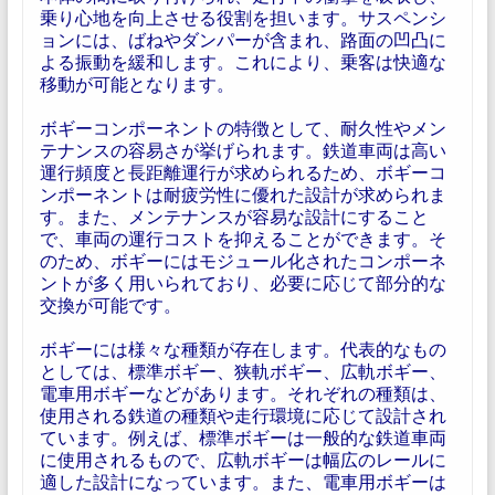
乗り心地を向上させる役割を担います。サスペンシ
ョンには、ばねやダンパーが含まれ、路面の凹凸に
よる振動を緩和します。これにより、乗客は快適な
移動が可能となります。
ボギーコンポーネントの特徴として、耐久性やメン
テナンスの容易さが挙げられます。鉄道車両は高い
運行頻度と長距離運行が求められるため、ボギーコ
ンポーネントは耐疲労性に優れた設計が求められま
す。また、メンテナンスが容易な設計にすること
で、車両の運行コストを抑えることができます。そ
のため、ボギーにはモジュール化されたコンポーネ
ントが多く用いられており、必要に応じて部分的な
交換が可能です。
ボギーには様々な種類が存在します。代表的なもの
としては、標準ボギー、狭軌ボギー、広軌ボギー、
電車用ボギーなどがあります。それぞれの種類は、
使用される鉄道の種類や走行環境に応じて設計され
ています。例えば、標準ボギーは一般的な鉄道車両
に使用されるもので、広軌ボギーは幅広のレールに
適した設計になっています。また、電車用ボギーは