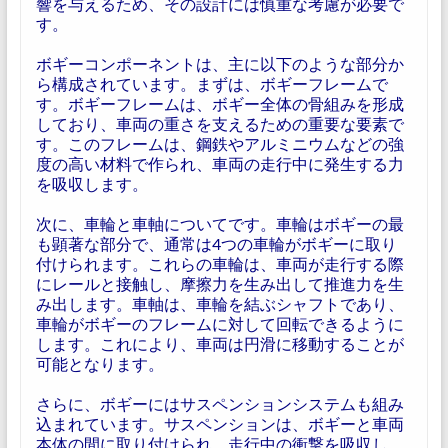
響を与えるため、その設計には慎重な考慮が必要で
す。
ボギーコンポーネントは、主に以下のような部分か
ら構成されています。まずは、ボギーフレームで
す。ボギーフレームは、ボギー全体の骨組みを形成
しており、車両の重さを支えるための重要な要素で
す。このフレームは、鋼鉄やアルミニウムなどの強
度の高い材料で作られ、車両の走行中に発生する力
を吸収します。
次に、車輪と車軸についてです。車輪はボギーの最
も顕著な部分で、通常は4つの車輪がボギーに取り
付けられます。これらの車輪は、車両が走行する際
にレールと接触し、摩擦力を生み出して推進力を生
み出します。車軸は、車輪を結ぶシャフトであり、
車輪がボギーのフレームに対して回転できるように
します。これにより、車両は円滑に移動することが
可能となります。
さらに、ボギーにはサスペンションシステムも組み
込まれています。サスペンションは、ボギーと車両
本体の間に取り付けられ、走行中の衝撃を吸収し、