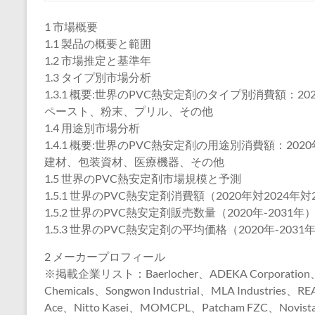
1 市場概要
1.1 製品の概要と範囲
1.2 市場推定と基準年
1.3 タイプ別市場分析
1.3.1 概要:世界のPVC熱安定剤のタイプ別消費額：202
ペースト、粉末、プリル、その他
1.4 用途別市場分析
1.4.1 概要:世界のPVC熱安定剤の用途別消費額：2020
建材、包装資材、医療機器、その他
1.5 世界のPVC熱安定剤市場規模と予測
1.5.1 世界のPVC熱安定剤消費額（2020年対2024年対
1.5.2 世界のPVC熱安定剤販売数量（2020年-2031年
1.5.3 世界のPVC熱安定剤の平均価格（2020年-2031
2 メーカープロフィール
※掲載企業リスト：Baerlocher、ADEKA Corporation、K
Chemicals、Songwon Industrial、MLA Industries、REA
Ace、Nitto Kasei、MOMCPL、Patcham FZC、Novista Ch