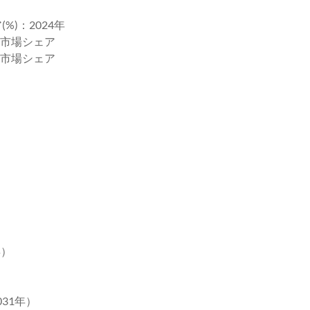
%)：2024年
社の市場シェア
社の市場シェア
ト
）
）
年）
031年）