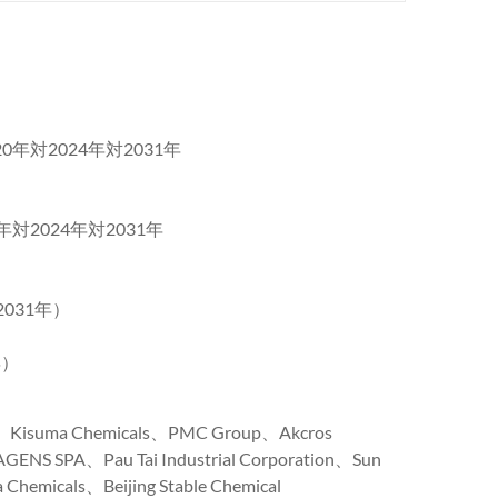
0年対2024年対2031年
年対2024年対2031年
2031年）
）
年）
isuma Chemicals、PMC Group、Akcros
GENS SPA、Pau Tai Industrial Corporation、Sun
emicals、Beijing Stable Chemical