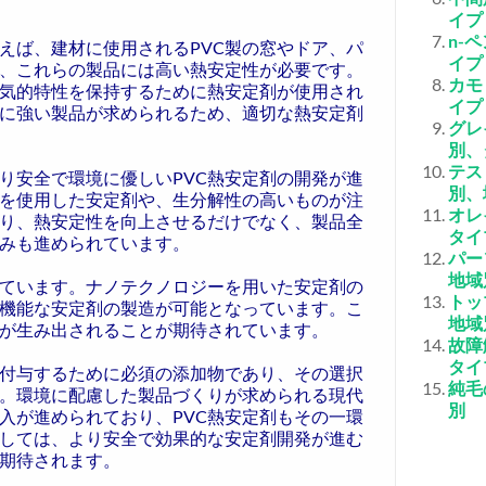
イプ
n-
えば、建材に使用されるPVC製の窓やドア、パ
イプ
、これらの製品には高い熱安定性が必要です。
カモ
電気的特性を保持するために熱安定剤が使用され
イプ
に強い製品が求められるため、適切な熱安定剤
グレ
別、
テス
り安全で環境に優しいPVC熱安定剤の開発が進
別、
を使用した安定剤や、生分解性の高いものが注
オレ
り、熱安定性を向上させるだけでなく、製品全
タイ
みも進められています。
パー
地域
しています。ナノテクノロジーを用いた安定剤の
トッ
機能な安定剤の製造が可能となっています。こ
地域
品が生み出されることが期待されています。
故障
タイ
を付与するために必須の添加物であり、その選択
純毛
。環境に配慮した製品づくりが求められる現代
別
入が進められており、PVC熱安定剤もその一環
しては、より安全で効果的な安定剤開発が進む
が期待されます。