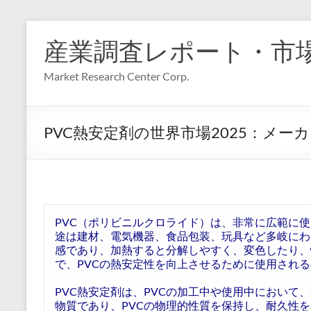
コ
ン
産業調査レポート・市
テ
ン
Market Research Center Corp.
ツ
へ
ス
キ
PVC熱安定剤の世界市場2025：メ
ッ
プ
PVC（ポリビニルクロライド）は、非常に広範に
途は建材、電気機器、食品包装、玩具など多岐にわ
感であり、加熱すると分解しやすく、変色したり、
で、PVCの熱安定性を向上させるために使用される
PVC熱安定剤は、PVCの加工中や使用中において
物質であり、PVCの物理的性質を保持し、耐久性