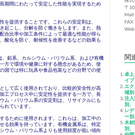
、長期間にわたって安定した性能を実現するため
〒10
Mail
定性を提供することです。これらの安定剤は、
FAX
引き起こし、分解を防ぐ働きをします。また、熱
We
配合比率や加工条件によって最適な性能が得ら
、酸化を防ぐ、耐候性を改善するなどの効果も
関
れは、鉛系、カルシウム・バリウム系、および有機
一方で環境や健康に対する懸念があるため、使
の国では特に玩具や食品包装などの分野での使
卓上
イプ
エク
として広く使用されており、比較的安全性が高
域別
加工プロセス中に安定性を提供する一方で、長
注入
ウム・バリウム系の安定剤は、リサイクルにも
別、
られています。
レデ
ー別
するために使用されます。これらは、加工中の
木材
させる効果を持っています。有機金属系は、特定
別、
シウム・バリウム系よりも使用頻度が低い傾向
中間