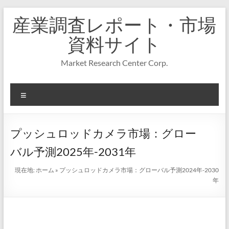
コ
産業調査レポート・市場
ン
テ
資料サイト
ン
ツ
Market Research Center Corp.
へ
ス
キ
メ
ッ
プ
ニ
ュ
ー
プッシュロッドカメラ市場：グロー
バル予測2025年-2031年
現在地:
ホーム
»
プッシュロッドカメラ市場：グローバル予測2024年-2030
年