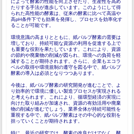
によって酵素の性能を向上させたり、生産性を高め
たりする手法が進歩しています。このようにして得
られた高性能の酵素は、従来の酵素に比べて高温や
高pH条件下でも効果を発揮し、プロセスを効率化す
ることが可能です。
環境意識の高まりとともに、紙パルプ酵素の需要は
増しており、持続可能な資源の利用を促進する上で
も重要な役割を果たしています。これにより、資源
の節約や廃棄物の削減が図られ、環境への負荷を軽
減することが期待されます。さらに、企業もエコラ
ベルの取得や環境規制の遵守を図る中で、紙パルプ
酵素の導入は必須となりつつあります。
今後は、紙パルプ酵素の研究開発が進むことで、よ
り効率的で環境に優しい製造プロセスが実現される
と考えられます。これにより、循環型経済の実現に
向けた取り組みが加速され、資源の有効活用や廃棄
物の削減が進むでしょう。業界全体が持続可能性を
重視する中で、紙パルプ酵素はその中心的な役割を
担っていくことが期待されます。
特に、最近の研究では、酵素の改良だけでなく、酵