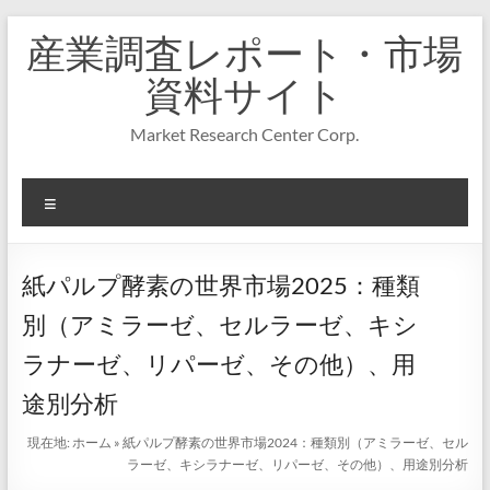
コ
産業調査レポート・市場
ン
テ
資料サイト
ン
ツ
Market Research Center Corp.
へ
ス
キ
メ
ッ
プ
ニ
ュ
ー
紙パルプ酵素の世界市場2025：種類
別（アミラーゼ、セルラーゼ、キシ
ラナーゼ、リパーゼ、その他）、用
途別分析
現在地:
ホーム
»
紙パルプ酵素の世界市場2024：種類別（アミラーゼ、セル
ラーゼ、キシラナーゼ、リパーゼ、その他）、用途別分析