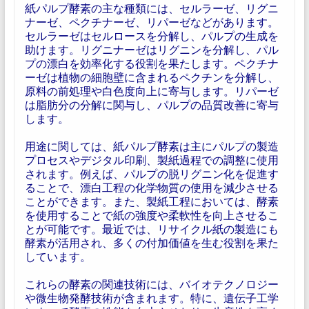
紙パルプ酵素の主な種類には、セルラーゼ、リグニ
ナーゼ、ペクチナーゼ、リパーゼなどがあります。
セルラーゼはセルロースを分解し、パルプの生成を
助けます。リグニナーゼはリグニンを分解し、パル
プの漂白を効率化する役割を果たします。ペクチナ
ーゼは植物の細胞壁に含まれるペクチンを分解し、
原料の前処理や白色度向上に寄与します。リパーゼ
は脂肪分の分解に関与し、パルプの品質改善に寄与
します。
用途に関しては、紙パルプ酵素は主にパルプの製造
プロセスやデジタル印刷、製紙過程での調整に使用
されます。例えば、パルプの脱リグニン化を促進す
ることで、漂白工程の化学物質の使用を減少させる
ことができます。また、製紙工程においては、酵素
を使用することで紙の強度や柔軟性を向上させるこ
とが可能です。最近では、リサイクル紙の製造にも
酵素が活用され、多くの付加価値を生む役割を果た
しています。
これらの酵素の関連技術には、バイオテクノロジー
や微生物発酵技術が含まれます。特に、遺伝子工学