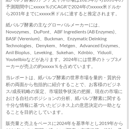
予測期間中にxxxxx％のCAGRで2024年のxxxxx米ドルか
ら2031年までにxxxxx米ドルに達すると推定されます。
紙パルプ酵素の主なグローバルメーカーには、
Novozymes、DuPont、ABF Ingredients (AB Enzymes)、
BASF (Verenium)、Buckman、Enzymatic Deinking
Technologies、Denykem、Metgen、Advanced Enzymes、
Anil Bioplus、Leveking、Sukehan、Kdnbio、Yiduoli、
Youtellbioなどがあります。2024年には世界のトップ3メ
ーカーが売上の約xxxxx％を占めています。
当レポートは、紙パルプ酵素の世界市場を量的・質的分
析の両面から包括的に紹介することで、お客様のビジネ
ス/成長戦略の策定、市場競争状況の把握、現在の市場に
おける自社のポジションの分析、紙パルプ酵素に関する
十分な情報に基づいたビジネス上の意思決定の一助とな
ることを目的としています。
販売量と売上をベースに2024年を基準年とし2019年から