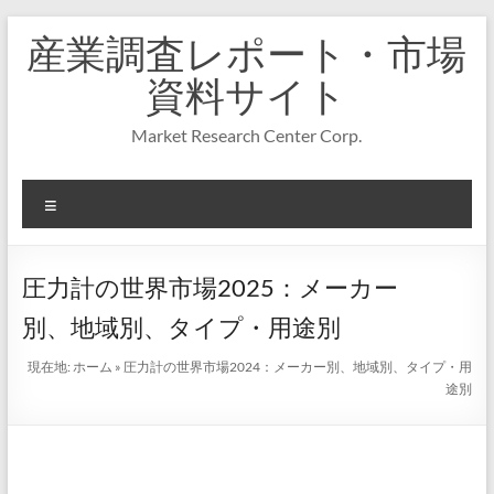
コ
産業調査レポート・市場
ン
テ
資料サイト
ン
ツ
Market Research Center Corp.
へ
ス
キ
メ
ッ
プ
ニ
ュ
ー
圧力計の世界市場2025：メーカー
別、地域別、タイプ・用途別
現在地:
ホーム
»
圧力計の世界市場2024：メーカー別、地域別、タイプ・用
途別