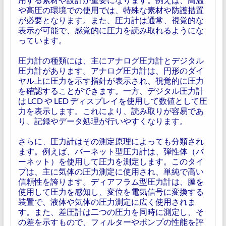
や高圧の環境での使用では、特殊な素材や防護措置
が必要となります。また、圧力計は通常、視覚的な
表示が可能で、感覚的に圧力を読み取れるようにな
っています。
圧力計の種類には、主にアナログ圧力計とデジタル
圧力計があります。アナログ圧力計は、円形のダイ
ヤル上に圧力を示す指針が表示され、視覚的に圧力
を確認することができます。一方、デジタル圧力計
は LCD や LED ディスプレイを使用して数値として圧
力を表示します。これにより、読み取りが容易であ
り、記録やデータ処理が行いやすくなります。
さらに、圧力計はその測定原理によっても分類され
ます。例えば、バーネット型圧力計は、弾性体（バ
ーネット）を使用して圧力を測定します。このタイ
プは、主に気体の圧力測定に使用され、単純で高い
信頼性を誇ります。ディアフラム型圧力計は、膜を
使用して圧力を感知し、変位を電気信号に変換する
装置で、液体や気体の圧力測定に広く使用されま
す。また、差圧計は二つの圧力を同時に測定し、そ
の差を示すもので、フィルターやポンプの性能を評