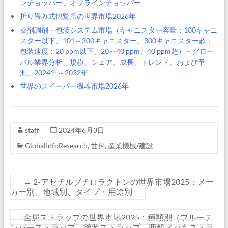
ンチョッパー、オフラインチョッパー
折り畳み式観覧席の世界市場2026年
薬剤調剤・包装システム市場（キャニスター容量：100キャニ
スター以下、101～300キャニスター、300キャニスター超；
包装速度：20 ppm以下、20～40 ppm、40 ppm超）－グロー
バル業界分析、規模、シェア、成長、トレンド、および予
測、2024年～2032年
世界のスイーパー機器市場2026年
staff
2024年6月3日
GlobalInfoResearch
,
世界
,
産業機械/建設
←
2-アセチルブチロラクトンの世界市場2025：メー
カー別、地域別、タイプ・用途別
金属ストラップの世界市場2025：種類別（ブルーテ
ンパーストラップ、塗装ストラップ、亜鉛メッキストラ