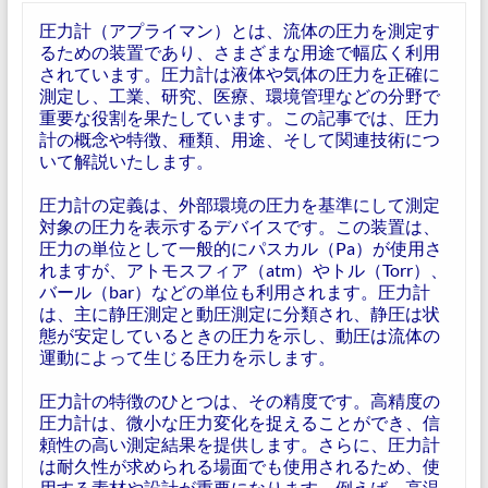
圧力計（アプライマン）とは、流体の圧力を測定す
るための装置であり、さまざまな用途で幅広く利用
されています。圧力計は液体や気体の圧力を正確に
測定し、工業、研究、医療、環境管理などの分野で
重要な役割を果たしています。この記事では、圧力
計の概念や特徴、種類、用途、そして関連技術につ
いて解説いたします。
圧力計の定義は、外部環境の圧力を基準にして測定
対象の圧力を表示するデバイスです。この装置は、
圧力の単位として一般的にパスカル（Pa）が使用さ
れますが、アトモスフィア（atm）やトル（Torr）、
バール（bar）などの単位も利用されます。圧力計
は、主に静圧測定と動圧測定に分類され、静圧は状
態が安定しているときの圧力を示し、動圧は流体の
運動によって生じる圧力を示します。
圧力計の特徴のひとつは、その精度です。高精度の
圧力計は、微小な圧力変化を捉えることができ、信
頼性の高い測定結果を提供します。さらに、圧力計
は耐久性が求められる場面でも使用されるため、使
用する素材や設計が重要になります。例えば、高温