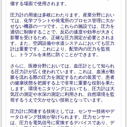
価する場面で使用されます。
圧力計の用途は多岐にわたります。産業分野におい
ては、化学プラントや発電所のプロセス管理に欠か
せない機器の一つです。これらの施設では、圧力を
適切に制御することで、反応の速度や効率が大きく
影響を受けるため、正確な圧力測定が必要とされま
す。また、空調設備や水道システムにおいても圧力
計は重要です。これにより、配管内の圧力を監視
し、トラブルを未然に防ぐことができます。
さらに、医療分野においては、血圧計として知られ
る圧力計が広く使われています。これは、血液が動
脈を流れる際の圧力を測定するための装置で、患者
の健康状態を把握する上で非常に重要な役割を果た
します。環境モニタリングにおいても、圧力計は大
気圧の測定や水深の測定に利用され、自然環境を監
視するうえで欠かせない技術となっています。
圧力計に関連する技術としては、センサー技術やデ
ータロギング技術が挙げられます。圧力センサー
は、圧力を電気信号に変換するデバイスであり、デ