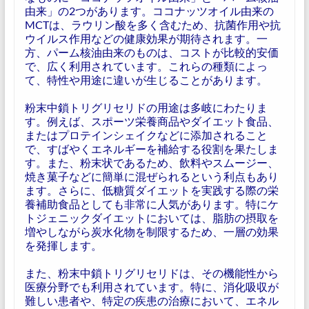
由来」の2つがあります。ココナッツオイル由来の
MCTは、ラウリン酸を多く含むため、抗菌作用や抗
ウイルス作用などの健康効果が期待されます。一
方、パーム核油由来のものは、コストが比較的安価
で、広く利用されています。これらの種類によっ
て、特性や用途に違いが生じることがあります。
粉末中鎖トリグリセリドの用途は多岐にわたりま
す。例えば、スポーツ栄養商品やダイエット食品、
またはプロテインシェイクなどに添加されること
で、すばやくエネルギーを補給する役割を果たしま
す。また、粉末状であるため、飲料やスムージー、
焼き菓子などに簡単に混ぜられるという利点もあり
ます。さらに、低糖質ダイエットを実践する際の栄
養補助食品としても非常に人気があります。特にケ
トジェニックダイエットにおいては、脂肪の摂取を
増やしながら炭水化物を制限するため、一層の効果
を発揮します。
また、粉末中鎖トリグリセリドは、その機能性から
医療分野でも利用されています。特に、消化吸収が
難しい患者や、特定の疾患の治療において、エネル