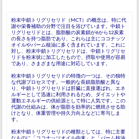
粉末中鎖トリグリセリド（MCT）の概念は、特に代
謝や栄養補助の分野で注目を浴びています。中鎖ト
リグリセリドとは、脂肪酸の炭素鎖が6から12炭素
の長さを持つ脂肪であり、これらは主にココナッツ
オイルやパーム核油に多く含まれています。これに
対し、粉末中鎖トリグリセリドは、中鎖トリグリセ
リドを粉末状に加工したもので、摂取や使用が容易
であり、さまざまな用途に対応しています。
粉末中鎖トリグリセリドの特徴の一つは、その独特
な代謝プロセスです。一般的な長鎖脂肪酸と異な
り、中鎖トリグリセリドは肝臓に直接運ばれ、エネ
ルギーとして迅速に利用されるため、ダイエットや
運動エネルギーの供給源として特に人気です。この
代謝の仕組みは、体が脂肪を効率的に燃焼させる助
けとなり、体重管理や持久力向上などに寄与しま
す。
粉末中鎖トリグリセリドの種類としては、特に主要
なものに「ココナッツオイル由来」と「パーム核油