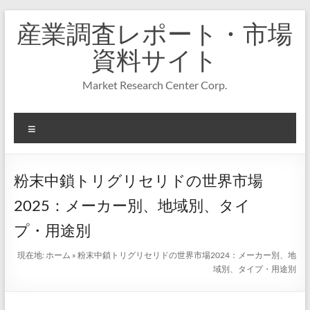
コ
産業調査レポート・市場
ン
テ
資料サイト
ン
ツ
Market Research Center Corp.
へ
ス
キ
メ
ッ
プ
ニ
ュ
ー
粉末中鎖トリグリセリドの世界市場
2025：メーカー別、地域別、タイ
プ・用途別
現在地:
ホーム
»
粉末中鎖トリグリセリドの世界市場2024：メーカー別、地
域別、タイプ・用途別