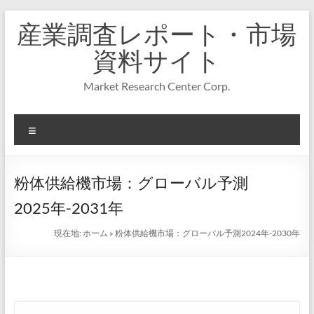
コ
産業調査レポート・市場
ン
テ
資料サイト
ン
ツ
Market Research Center Corp.
へ
ス
キ
メ
ッ
プ
ニ
ュ
ー
粉体供給機市場：グローバル予測
2025年-2031年
現在地:
ホーム
»
粉体供給機市場：グローバル予測2024年-2030年