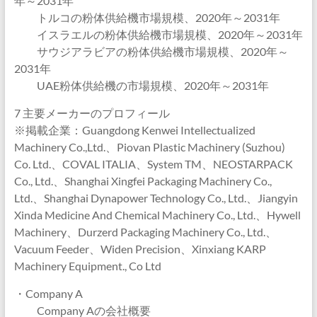
年～2031年
トルコの粉体供給機市場規模、2020年～2031年
イスラエルの粉体供給機市場規模、2020年～2031年
サウジアラビアの粉体供給機市場規模、2020年～
2031年
UAE粉体供給機の市場規模、2020年～2031年
7 主要メーカーのプロフィール
※掲載企業：Guangdong Kenwei Intellectualized
Machinery Co.,Ltd.、Piovan Plastic Machinery (Suzhou)
Co. Ltd.、COVAL ITALIA、System TM、NEOSTARPACK
Co., Ltd.、Shanghai Xingfei Packaging Machinery Co.,
Ltd.、Shanghai Dynapower Technology Co., Ltd.、Jiangyin
Xinda Medicine And Chemical Machinery Co., Ltd.、Hywell
Machinery、Durzerd Packaging Machinery Co., Ltd.、
Vacuum Feeder、Widen Precision、Xinxiang KARP
Machinery Equipment., Co Ltd
・Company A
Company Aの会社概要