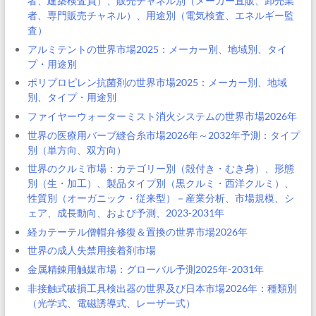
者、建築検査員）、販売チャネル別（メーカー直販、卸売業
者、専門販売チャネル）、用途別（電気検査、エネルギー監
査）
アルミテントの世界市場2025：メーカー別、地域別、タイ
プ・用途別
ポリプロピレン抗菌剤の世界市場2025：メーカー別、地域
別、タイプ・用途別
ファイヤーウォーターミスト消火システムの世界市場2026年
世界の医療用バーブ縫合糸市場2026年～2032年予測：タイプ
別（単方向、双方向）
世界のクルミ市場：カテゴリー別（殻付き・むき身）、形態
別（生・加工）、製品タイプ別（黒クルミ・西洋クルミ）、
性質別（オーガニック・従来型）－産業分析、市場規模、シ
ェア、成長動向、および予測、2023-2031年
経カテーテル僧帽弁修復＆置換の世界市場2026年
世界の成人失禁用接着剤市場
金属精錬用触媒市場：グローバル予測2025年-2031年
非接触式破損工具検出器の世界及び日本市場2026年：種類別
（光学式、電磁誘導式、レーザー式）