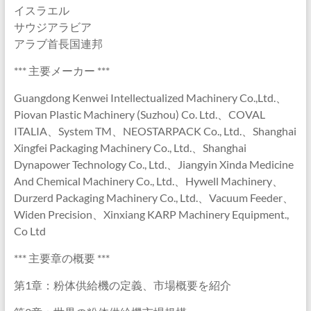
イスラエル
サウジアラビア
アラブ首長国連邦
*** 主要メーカー ***
Guangdong Kenwei Intellectualized Machinery Co.,Ltd.、
Piovan Plastic Machinery (Suzhou) Co. Ltd.、COVAL
ITALIA、System TM、NEOSTARPACK Co., Ltd.、Shanghai
Xingfei Packaging Machinery Co., Ltd.、Shanghai
Dynapower Technology Co., Ltd.、Jiangyin Xinda Medicine
And Chemical Machinery Co., Ltd.、Hywell Machinery、
Durzerd Packaging Machinery Co., Ltd.、Vacuum Feeder、
Widen Precision、Xinxiang KARP Machinery Equipment.,
Co Ltd
*** 主要章の概要 ***
第1章：粉体供給機の定義、市場概要を紹介