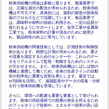
粉体供給機の用途は多岐に渡ります。製薬業界で
は、正確な成分の配合が求められるため、粉体供給
機は不可欠です。具体的には、薬剤の製造や固体投
薬のプロセスなどで活躍しています。食品業界で
は、調味料や材料の供給に利用され、一定の品質が
保たれるようにサポートします。化学工業や金属加
工業でも、粉末材料の計量や混合のために使用さ
れ、製品特性の向上に寄与しています。
粉体供給機の関連技術としては、計測技術や制御技
術があります。精密な計測が求められるため、重さ
や流量を測定するためのセンサーや、これらのデー
タをリアルタイムで監視・制御するためのシステム
が欠かせません。また、粉体供給機はしばしば他の
機械と連携して働くため、全体の生産ラインの自動
化や効率化に重要な役割を果たします。最近では、
IoT技術を活用して、遠隔監視やデータの収集・分析
を行う粉体供給機も登場しています。
さらに、環境への配慮も重要な要素として挙げられ
ます。粉体の供給過程での粉塵の発生を抑えるため
のフィルタリング技術や、エネルギー効率の高い設