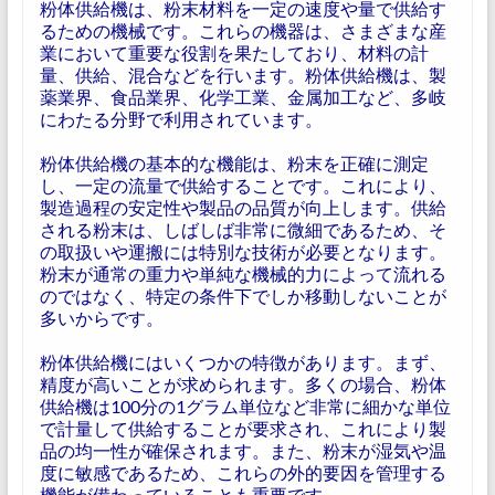
粉体供給機は、粉末材料を一定の速度や量で供給す
るための機械です。これらの機器は、さまざまな産
業において重要な役割を果たしており、材料の計
量、供給、混合などを行います。粉体供給機は、製
薬業界、食品業界、化学工業、金属加工など、多岐
にわたる分野で利用されています。
粉体供給機の基本的な機能は、粉末を正確に測定
し、一定の流量で供給することです。これにより、
製造過程の安定性や製品の品質が向上します。供給
される粉末は、しばしば非常に微細であるため、そ
の取扱いや運搬には特別な技術が必要となります。
粉末が通常の重力や単純な機械的力によって流れる
のではなく、特定の条件下でしか移動しないことが
多いからです。
粉体供給機にはいくつかの特徴があります。まず、
精度が高いことが求められます。多くの場合、粉体
供給機は100分の1グラム単位など非常に細かな単位
で計量して供給することが要求され、これにより製
品の均一性が確保されます。また、粉末が湿気や温
度に敏感であるため、これらの外的要因を管理する
機能が備わっていることも重要です。