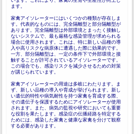
ます。
家禽アイソレーターにはいくつかの種類が存在しま
す。代表的なものには、完全隔離型と部分隔離型が
あります。完全隔離型は外部環境とまったく接触し
ないシステムで、最も厳格な感染管理が求められる
場合に使用されます。これは、特に新しい品種の導
入や高リスクな病原体に遭遇した際に効果的です。
一方、部分隔離型は、一定の条件下で外部環境と接
触することが許可されているアイソレーターです。
この場合でも、感染リスクを減少させるための対策
が講じられています。
家禽アイソレーターの用途は多岐にわたります。ま
ず、新しい品種の導入や育成が挙げられます。新し
い遺伝的特性や病気耐性を持つ家禽を育成する際、
その遺伝子を保護するためにアイソレーターが使用
されます。また、病気の監視や研究においても重要
な役割を果たします。感染症の伝播経路を特定する
ためには、感染した家禽と健康な家禽を分けて観察
する必要があります。