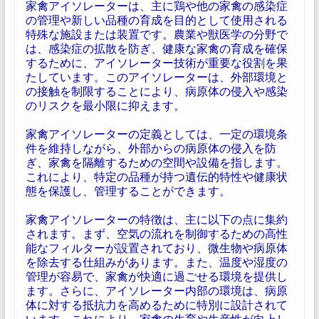
家禽アイソレーターは、主に鶏や他の家禽の感染症
の管理や新しい品種の育成を目的として使用される
特殊な施設または装置です。農業や獣医学の分野で
は、感染症の拡散を防ぎ、健康な家禽の育成を確保
するために、アイソレーター技術が重要な役割を果
たしています。このアイソレーターは、外部環境と
の接触を制限することにより、病原体の侵入や感染
のリスクを最小限に抑えます。
家禽アイソレーターの定義としては、一定の環境条
件を維持しながら、外部からの病原体の侵入を防
ぎ、家禽を隔離するための空間や設備を指します。
これにより、特定の品種が持つ遺伝的特性や健康状
態を保護し、管理することができます。
家禽アイソレーターの特徴は、主に以下の点に集約
されます。まず、空気の流れを制御するための高性
能なフィルターが設置されており、微生物や病原体
を除去する仕組みがあります。また、温度や湿度の
管理が容易で、家禽が快適に過ごせる環境を提供し
ます。さらに、アイソレーター内部の環境は、病原
体に対する抵抗力を高めるために特別に設計されて
います。これにより、家禽の生育や生産性が向上し