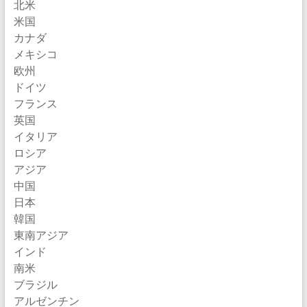
北米
米国
カナダ
メキシコ
欧州
ドイツ
フランス
英国
イタリア
ロシア
アジア
中国
日本
韓国
東南アジア
インド
南米
ブラジル
アルゼンチン