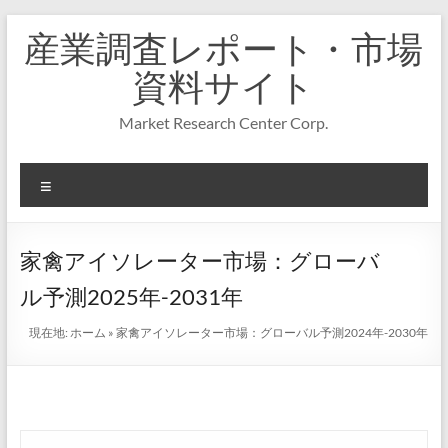
コ
産業調査レポート・市場
ン
テ
資料サイト
ン
ツ
Market Research Center Corp.
へ
ス
キ
メ
ッ
プ
ニ
ュ
ー
家禽アイソレーター市場：グローバ
ル予測2025年-2031年
現在地:
ホーム
»
家禽アイソレーター市場：グローバル予測2024年-2030年