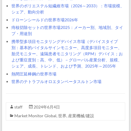
世界のポリエステル短繊維市場（2026～2033）：市場規模、
シェア、動向分析
ドローンシールドの世界市場2026年
痔核切除セットの世界市場2025：メーカー別、地域別、タイ
プ・用途別
携帯型多項目モニタリングデバイス市場（デバイスタイプ
別：基本的バイタルサインモニター、高度多項目モニター、
胎児モニター、遠隔患者モニタリング（RPM）デバイス；お
よび重症度別：高、中、低）－グローバル産業分析、規模、
シェア、成長、トレンド、および予測、2025年～2035年
熱間圧延棒鋼の世界市場
世界のテトラフルオロエタンベータスルトン市場
staff
2024年6月4日
Market Monitor Global
,
世界
,
産業機械/建設