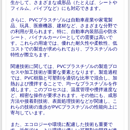
生かして、さまざまな成形品（たとえば、シートや
フィルム、パイプなど）にも対応できます。
さらに、PVCプラスチゾルは自動車産業や家電製
品、玩具、医療機器、建材など、さまざまな分野で
の利用が見られます。特に、自動車内装部品や防水
シート、バイナルカーバーとしての需要は高いで
す。これらの用途では、優れた耐久性や柔軟性、低
コストでの製造が求められており、プラスチゾルの
特性が際立ちます。
関連技術に関しては、PVCプラスチゾルの製造プロ
セスや加工技術が重要な要素となります。製造過程
では、PVC樹脂と可塑剤を適切な比率で混合し、加
熱および攪拌することで、均一なプラスチゾルを作
成します。このプロセスは、温度管理や攪拌速度な
ど、精密な操作が要求されます。その他にも、成形
方法や接着剤技術、表面処理技術などが関連し、こ
れらの技術の進歩がPVCプラスチゾルの性能向上に
寄与しています。
また、エコロジーや環境に配慮した技術も重要で
す。近年では、より環境に優しい可塑剤の開発が進