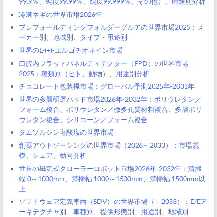
99.9％、純度99.99％、純度99.999％、その他）、用途別分析
冷凍ネギの世界市場2026年
プレフォールディングフォルダーグルアの世界市場2025：メ
ーカー別、地域別、タイプ・用途別
世界のL-(+)-エルゴチオネイン市場
口腔内フラットパネルディテクター（FPD）の世界市場
2025：種類別（ヒト、動物）、用途別分析
チョコレート包装機市場：グローバル予測2025年-2031年
世界の多層研磨パッド市場2026年-2032年：ポリウレタン／
フォーム複合、ポリウレタン／微多孔質材料複合、多層ポリ
ウレタン複合、シリコーン／フォーム複合
タムソルシン塩酸塩の世界市場
創薬アウトソーシングの世界市場（2026～2033）：市場規
模、シェア、動向分析
世界の磁気式クローラーロボット市場2026年-2032年：清掃
幅 0～1000mm、清掃幅 1000～1500mm、清掃幅 1500mm以
上
ソフトウェア定義車両（SDV）の世界市場（～2033）：E/Eア
ーキテクチャ別、車種別、提供形態別、用途別、地域別