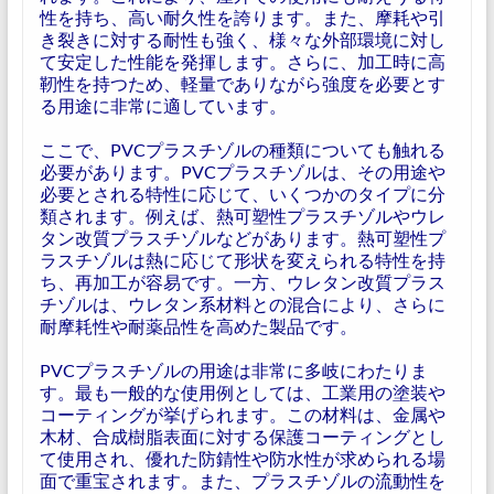
性を持ち、高い耐久性を誇ります。また、摩耗や引
き裂きに対する耐性も強く、様々な外部環境に対し
て安定した性能を発揮します。さらに、加工時に高
靭性を持つため、軽量でありながら強度を必要とす
る用途に非常に適しています。
ここで、PVCプラスチゾルの種類についても触れる
必要があります。PVCプラスチゾルは、その用途や
必要とされる特性に応じて、いくつかのタイプに分
類されます。例えば、熱可塑性プラスチゾルやウレ
タン改質プラスチゾルなどがあります。熱可塑性プ
ラスチゾルは熱に応じて形状を変えられる特性を持
ち、再加工が容易です。一方、ウレタン改質プラス
チゾルは、ウレタン系材料との混合により、さらに
耐摩耗性や耐薬品性を高めた製品です。
PVCプラスチゾルの用途は非常に多岐にわたりま
す。最も一般的な使用例としては、工業用の塗装や
コーティングが挙げられます。この材料は、金属や
木材、合成樹脂表面に対する保護コーティングとし
て使用され、優れた防錆性や防水性が求められる場
面で重宝されます。また、プラスチゾルの流動性を