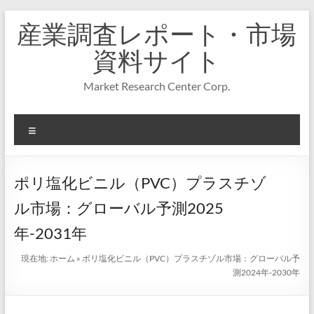
コ
産業調査レポート・市場
ン
テ
資料サイト
ン
ツ
Market Research Center Corp.
へ
ス
キ
メ
ッ
プ
ニ
ュ
ー
ポリ塩化ビニル（PVC）プラスチゾ
ル市場：グローバル予測2025
年-2031年
現在地:
ホーム
»
ポリ塩化ビニル（PVC）プラスチゾル市場：グローバル予
測2024年-2030年