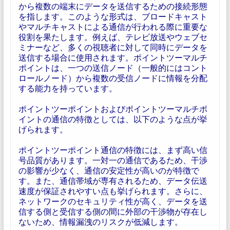
から複数の端末にデータを送信するための接続形態
を指します。このような形式は、ブロードキャスト
やマルチキャストによる通信が行われる際に重要な
役割を果たします。例えば、テレビ放送やウェブセ
ミナーなど、多くの視聴者に対して同時にデータを
送信する場合に使用されます。ポイントツーマルチ
ポイントは、一つの送信ノード（一般的にはコント
ロールノード）から複数の受信ノードに情報を分配
する能力を持っています。
ポイントツーポイントおよびポイントツーマルチポ
イントの通信の特徴としては、以下のような点が挙
げられます。
ポイントツーポイント通信の特徴には、まず高い信
号品質があります。一対一の通信であるため、干渉
の影響が少なく、通信の安定性が高いのが特徴で
す。また、通信帯域が専有されるため、データ伝送
速度が保証されやすい点も挙げられます。さらに、
ネットワークのセキュリティ性が高く、データを送
信する側と受信する側の間に外部の干渉物が存在し
ないため、情報漏洩のリスクが低減します。