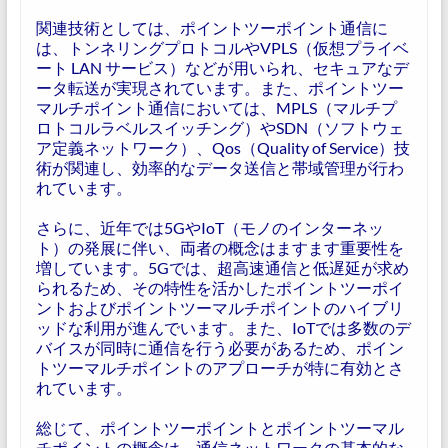
関連技術としては、ポイントツーポイント通信に
は、トンネリングプロトコルやVPLS（仮想プライベ
ート LAN サービス）などが用いられ、セキュアなデ
ータ転送が実現されています。また、ポイントツー
マルチポイント通信においては、MPLS（マルチプ
ロトコルラベルスイッチング）やSDN（ソフトウェ
ア定義ネットワーク）、Qos（Quality of Service）技
術が関連し、効率的なデータ送信と帯域管理が行わ
れています。
さらに、近年では5GやIoT（モノのインターネッ
ト）の発展に伴い、両者の概念はますます重要性を
増しています。5Gでは、超高速通信と低遅延が求め
られるため、その特性を活かしたポイントツーポイ
ントおよびポイントツーマルチポイントのハイブリ
ッドな利用が進んでいます。また、IoTでは多数のデ
バイスが同時に通信を行う必要があるため、ポイン
トツーマルチポイントのアプローチが特に有効とさ
れています。
総じて、ポイントツーポイントとポイントツーマル
チポイントの概念は、通信ネットワークの基本的な