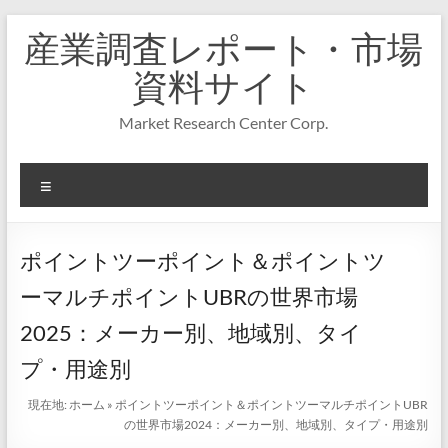
コ
産業調査レポート・市場
ン
テ
資料サイト
ン
ツ
Market Research Center Corp.
へ
ス
キ
メ
ッ
プ
ニ
ュ
ー
ポイントツーポイント＆ポイントツ
ーマルチポイントUBRの世界市場
2025：メーカー別、地域別、タイ
プ・用途別
現在地:
ホーム
»
ポイントツーポイント＆ポイントツーマルチポイントUBR
の世界市場2024：メーカー別、地域別、タイプ・用途別