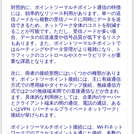
対照的に、ポイントツーマルチポイント通信の特徴
には、効率的なリソース利用があります。単一の送
信ノードから複数の受信ノードに同時にデータを送
信できるため、ネットワーク全体のコストを削減す
ることが可能です。ただし、受信ノードが多い場
合、データの伝送速度や信号品質が低下するリスク
もあります。また、ポイントツーマルチポイントで
はルーティングやデータ管理がより複雑になり、ト
ラフィックのコントロールやスケーラビリティが重
要な課題となります。
次に、両者の接続形態にはいくつかの種類がありま
す。ポイントツーポイント接続には、主に有線通信
方式での専用線やダイヤルアップ接続、無線通信方
式では2つの無線端末間での直接通信などが含まれ
ます。具体的な利用例としては、企業内のサーバー
とクライアント端末の間の通信、電話の通話、ある
いはVPN（バーチャルプライベートネットワーク）
接続が挙げられます。
ポイントツーマルチポイント接続には、Wi-Fiネット
ワークでのアクセスポイントを通じた接続、多数の