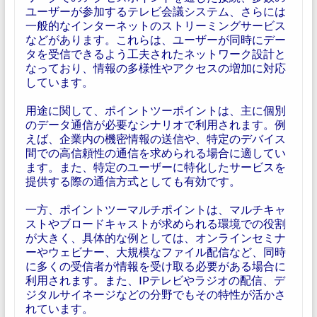
ユーザーが参加するテレビ会議システム、さらには
一般的なインターネットのストリーミングサービス
などがあります。これらは、ユーザーが同時にデー
タを受信できるよう工夫されたネットワーク設計と
なっており、情報の多様性やアクセスの増加に対応
しています。
用途に関して、ポイントツーポイントは、主に個別
のデータ通信が必要なシナリオで利用されます。例
えば、企業内の機密情報の送信や、特定のデバイス
間での高信頼性の通信を求められる場合に適してい
ます。また、特定のユーザーに特化したサービスを
提供する際の通信方式としても有効です。
一方、ポイントツーマルチポイントは、マルチキャ
ストやブロードキャストが求められる環境での役割
が大きく、具体的な例としては、オンラインセミナ
ーやウェビナー、大規模なファイル配信など、同時
に多くの受信者が情報を受け取る必要がある場合に
利用されます。また、IPテレビやラジオの配信、デ
ジタルサイネージなどの分野でもその特性が活かさ
れています。