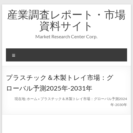
コ
産業調査レポート・市場
ン
テ
資料サイト
ン
ツ
Market Research Center Corp.
へ
ス
キ
メ
ッ
プ
ニ
ュ
ー
プラスチック＆木製トレイ市場：グ
ローバル予測2025年-2031年
現在地:
ホーム
»
プラスチック＆木製トレイ市場：グローバル予測2024
年-2030年