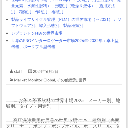
量元素、水溶性肥料）、形態別（乾燥＆液体）、施用方法
別、種類別、作物別、地域別
製品ライフサイクル管理（PLM）の世界市場（～2031）： ソ
フトウェア別、導入形態別、製品種類別
ジプラシドンHBrの世界市場
世界のFBGインターロゲーター市場2026年-2032年：卓上型
機器、ポータブル型機器
staff
2024年6月3日
Market Monitor Global
,
その他産業
,
世界
←
お茶＆茶系飲料の世界市場2025：メーカー別、地
域別、タイプ・用途別
高圧洗浄機用付属品の世界市場2025：種類別（表面
クリーナー、ポンプ・ポンプオイル、ホースリール、タ