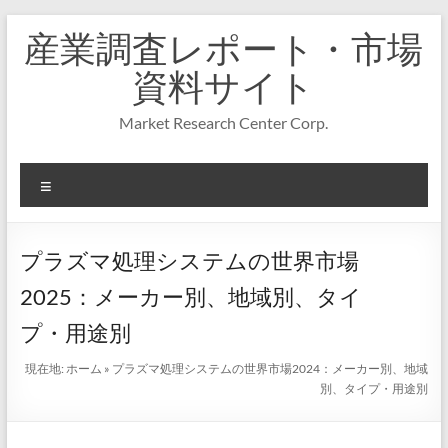
コ
産業調査レポート・市場
ン
テ
資料サイト
ン
ツ
Market Research Center Corp.
へ
ス
キ
メ
ッ
プ
ニ
ュ
ー
プラズマ処理システムの世界市場
2025：メーカー別、地域別、タイ
プ・用途別
現在地:
ホーム
»
プラズマ処理システムの世界市場2024：メーカー別、地域
別、タイプ・用途別