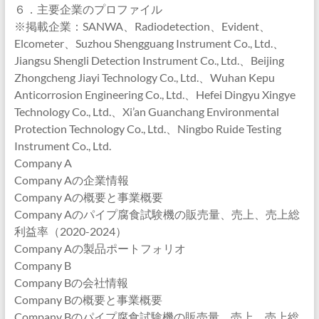
６．主要企業のプロファイル
※掲載企業：SANWA、Radiodetection、Evident、
Elcometer、Suzhou Shengguang Instrument Co., Ltd.、
Jiangsu Shengli Detection Instrument Co., Ltd.、Beijing
Zhongcheng Jiayi Technology Co., Ltd.、Wuhan Kepu
Anticorrosion Engineering Co., Ltd.、Hefei Dingyu Xingye
Technology Co., Ltd.、Xi’an Guanchang Environmental
Protection Technology Co., Ltd.、Ningbo Ruide Testing
Instrument Co., Ltd.
Company A
Company Aの企業情報
Company Aの概要と事業概要
Company Aのパイプ腐食試験機の販売量、売上、売上総
利益率（2020-2024）
Company Aの製品ポートフォリオ
Company B
Company Bの会社情報
Company Bの概要と事業概要
Company Bのパイプ腐食試験機の販売量、売上、売上総