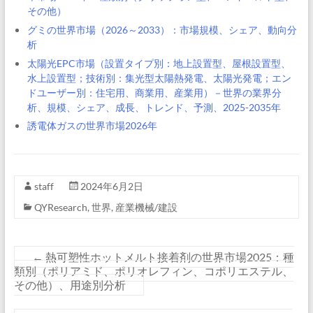
その他）
グミの世界市場（2026～2033）：市場規模、シェア、動向分
析
太陽光EPC市場（設置タイプ別：地上設置型、屋根設置型、
水上設置型；技術別：集光型太陽熱発電、太陽光発電；エン
ドユーザー別：住宅用、商業用、産業用）－世界の業界分
析、規模、シェア、成長、トレンド、予測、2025-2035年
誘電体ガスの世界市場2026年
staff
2024年6月2日
QYResearch
,
世界
,
産業機械/建設
←
熱可塑性ホットメルト接着剤の世界市場2025：種
類別（ポリアミド、ポリオレフィン、コポリエステル、
その他）、用途別分析