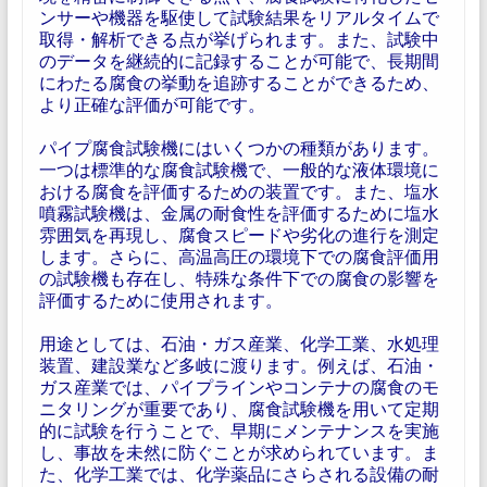
ンサーや機器を駆使して試験結果をリアルタイムで
取得・解析できる点が挙げられます。また、試験中
のデータを継続的に記録することが可能で、長期間
にわたる腐食の挙動を追跡することができるため、
より正確な評価が可能です。
パイプ腐食試験機にはいくつかの種類があります。
一つは標準的な腐食試験機で、一般的な液体環境に
おける腐食を評価するための装置です。また、塩水
噴霧試験機は、金属の耐食性を評価するために塩水
雰囲気を再現し、腐食スピードや劣化の進行を測定
します。さらに、高温高圧の環境下での腐食評価用
の試験機も存在し、特殊な条件下での腐食の影響を
評価するために使用されます。
用途としては、石油・ガス産業、化学工業、水処理
装置、建設業など多岐に渡ります。例えば、石油・
ガス産業では、パイプラインやコンテナの腐食のモ
ニタリングが重要であり、腐食試験機を用いて定期
的に試験を行うことで、早期にメンテナンスを実施
し、事故を未然に防ぐことが求められています。ま
た、化学工業では、化学薬品にさらされる設備の耐