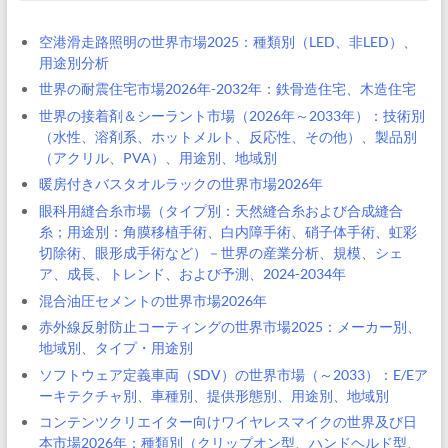
空港滑走路照明の世界市場2025：種類別（LED、非LED）、
用途別分析
世界の耐震住宅市場2026年-2032年：鉄骨造住宅、木造住宅
世界の接着剤＆シーラント市場（2026年～2033年）：技術別
（水性、溶剤系、ホットメルト、反応性、その他）、製品別
（アクリル、PVA）、用途別、地域別
暖房付きバスタオルラックの世界市場2026年
眼科用縫合糸市場（タイプ別：天然縫合糸および合成縫合
糸；用途別：角膜移植手術、白内障手術、硝子体手術、虹彩
切除術、眼形成手術など）－世界の産業分析、規模、シェ
ア、成長、トレンド、および予測、2024-2034年
混合油圧セメントの世界市場2026年
赤外線反射防止コーティングの世界市場2025：メーカー別、
地域別、タイプ・用途別
ソフトウェア定義車両（SDV）の世界市場（～2033）：E/Eア
ーキテクチャ別、車種別、提供形態別、用途別、地域別
コンテンツクリエイター向けワイヤレスマイクの世界及び日
本市場2026年：種類別（クリップオン型、ハンドヘルド型、