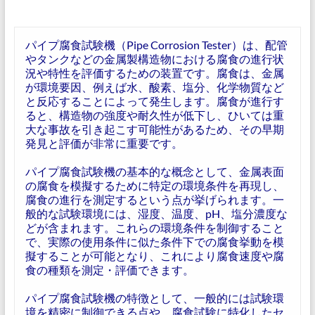
パイプ腐食試験機（Pipe Corrosion Tester）は、配管
やタンクなどの金属製構造物における腐食の進行状
況や特性を評価するための装置です。腐食は、金属
が環境要因、例えば水、酸素、塩分、化学物質など
と反応することによって発生します。腐食が進行す
ると、構造物の強度や耐久性が低下し、ひいては重
大な事故を引き起こす可能性があるため、その早期
発見と評価が非常に重要です。
パイプ腐食試験機の基本的な概念として、金属表面
の腐食を模擬するために特定の環境条件を再現し、
腐食の進行を測定するという点が挙げられます。一
般的な試験環境には、湿度、温度、pH、塩分濃度な
どが含まれます。これらの環境条件を制御すること
で、実際の使用条件に似た条件下での腐食挙動を模
擬することが可能となり、これにより腐食速度や腐
食の種類を測定・評価できます。
パイプ腐食試験機の特徴として、一般的には試験環
境を精密に制御できる点や、腐食試験に特化したセ