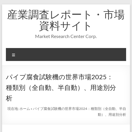
コ
産業調査レポート・市場
ン
テ
資料サイト
ン
ツ
Market Research Center Corp.
へ
ス
キ
メ
ッ
プ
ニ
ュ
ー
パイプ腐食試験機の世界市場2025：
種類別（全自動、半自動）、用途別分
析
現在地:
ホーム
»
パイプ腐食試験機の世界市場2024：種類別（全自動、半自
動）、用途別分析