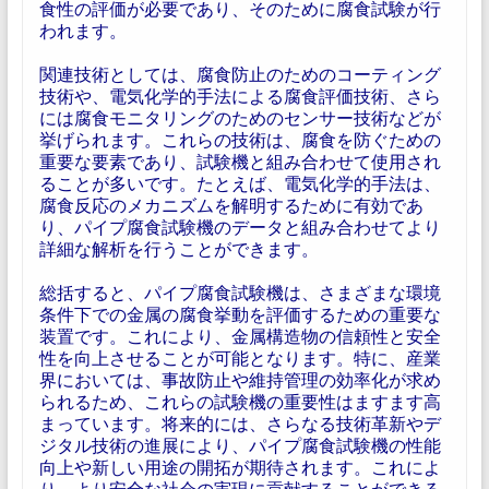
食性の評価が必要であり、そのために腐食試験が行
われます。
関連技術としては、腐食防止のためのコーティング
技術や、電気化学的手法による腐食評価技術、さら
には腐食モニタリングのためのセンサー技術などが
挙げられます。これらの技術は、腐食を防ぐための
重要な要素であり、試験機と組み合わせて使用され
ることが多いです。たとえば、電気化学的手法は、
腐食反応のメカニズムを解明するために有効であ
り、パイプ腐食試験機のデータと組み合わせてより
詳細な解析を行うことができます。
総括すると、パイプ腐食試験機は、さまざまな環境
条件下での金属の腐食挙動を評価するための重要な
装置です。これにより、金属構造物の信頼性と安全
性を向上させることが可能となります。特に、産業
界においては、事故防止や維持管理の効率化が求め
られるため、これらの試験機の重要性はますます高
まっています。将来的には、さらなる技術革新やデ
ジタル技術の進展により、パイプ腐食試験機の性能
向上や新しい用途の開拓が期待されます。これによ
り、より安全な社会の実現に貢献することができる