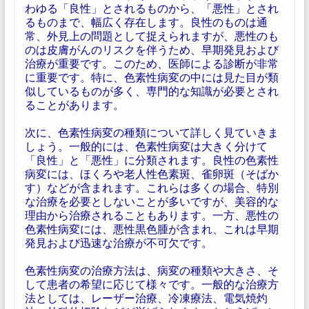
わゆる「良性」とされるものから、「悪性」とされ
るものまで、幅広く存在します。良性のものは通
常、外見上の問題として捉えられますが、悪性のも
のは皮膚がんのリスクを伴うため、早期発見および
治療が重要です。このため、医師による診断が非常
に重要です。特に、色素性病変の中には見た目が類
似しているものが多く、専門的な知識が必要とされ
ることがあります。
次に、色素性病変の種類について詳しく見ていきま
しょう。一般的には、色素性病変は大きく分けて
「良性」と「悪性」に分類されます。良性の色素性
病変には、ほくろや老人性色素斑、雀卵斑（そばか
す）などが含まれます。これらは多くの場合、特別
な治療を必要としないことが多いですが、美容的な
理由から治療されることもあります。一方、悪性の
色素性病変には、悪性黒色腫が含まれ、これは早期
発見および迅速な治療が不可欠です。
色素性病変の治療方法は、病変の種類や大きさ、そ
して患者の希望に応じて様々です。一般的な治療方
法としては、レーザー治療、冷凍療法、電気焼灼