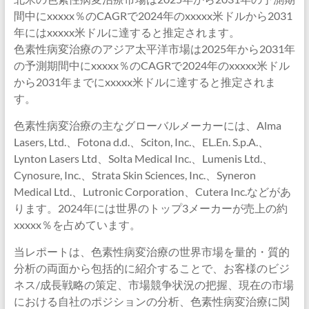
間中にxxxxx％のCAGRで2024年のxxxxx米ドルから2031
年にはxxxxx米ドルに達すると推定されます。
色素性病変治療のアジア太平洋市場は2025年から2031年
の予測期間中にxxxxx％のCAGRで2024年のxxxxx米ドル
から2031年までにxxxxx米ドルに達すると推定されま
す。
色素性病変治療の主なグローバルメーカーには、Alma
Lasers, Ltd.、Fotona d.d.、Sciton, Inc.、EL.En. S.p.A.、
Lynton Lasers Ltd、Solta Medical Inc.、Lumenis Ltd.、
Cynosure, Inc.、Strata Skin Sciences, Inc.、Syneron
Medical Ltd.、Lutronic Corporation、Cutera Inc.などがあ
ります。2024年には世界のトップ3メーカーが売上の約
xxxxx％を占めています。
当レポートは、色素性病変治療の世界市場を量的・質的
分析の両面から包括的に紹介することで、お客様のビジ
ネス/成長戦略の策定、市場競争状況の把握、現在の市場
における自社のポジションの分析、色素性病変治療に関