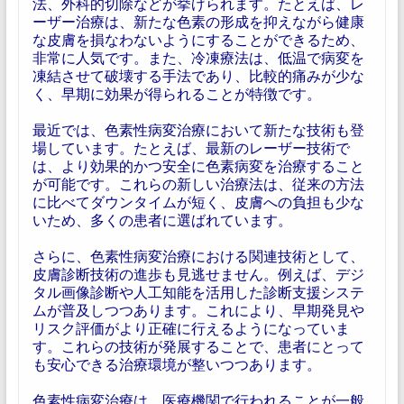
法、外科的切除などが挙げられます。たとえば、レ
ーザー治療は、新たな色素の形成を抑えながら健康
な皮膚を損なわないようにすることができるため、
非常に人気です。また、冷凍療法は、低温で病変を
凍結させて破壊する手法であり、比較的痛みが少な
く、早期に効果が得られることが特徴です。
最近では、色素性病変治療において新たな技術も登
場しています。たとえば、最新のレーザー技術で
は、より効果的かつ安全に色素病変を治療すること
が可能です。これらの新しい治療法は、従来の方法
に比べてダウンタイムが短く、皮膚への負担も少な
いため、多くの患者に選ばれています。
さらに、色素性病変治療における関連技術として、
皮膚診断技術の進歩も見逃せません。例えば、デジ
タル画像診断や人工知能を活用した診断支援システ
ムが普及しつつあります。これにより、早期発見や
リスク評価がより正確に行えるようになっていま
す。これらの技術が発展することで、患者にとって
も安心できる治療環境が整いつつあります。
色素性病変治療は、医療機関で行われることが一般