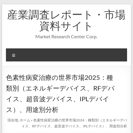
コ
産業調査レポート・市場
ン
テ
資料サイト
ン
ツ
Market Research Center Corp.
へ
ス
キ
メ
ッ
プ
ニ
ュ
ー
色素性病変治療の世界市場2025：種
類別（エネルギーデバイス、RFデバ
イス、超音波デバイス、IPLデバイ
ス）、用途別分析
現在地:
ホーム
»
色素性病変治療の世界市場2024：種類別（エネルギーデバ
イス、RFデバイス、超音波デバイス、IPLデバイス）、用途別分析