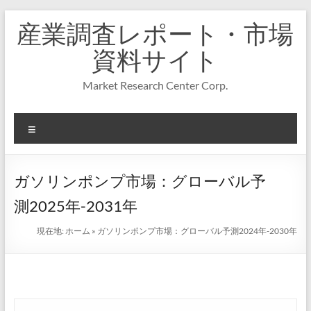
コ
産業調査レポート・市場
ン
テ
資料サイト
ン
ツ
Market Research Center Corp.
へ
ス
キ
メ
ッ
プ
ニ
ュ
ー
ガソリンポンプ市場：グローバル予
測2025年-2031年
現在地:
ホーム
»
ガソリンポンプ市場：グローバル予測2024年-2030年