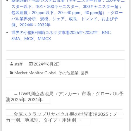
薬剤調剤・包装システム市場（キャニスター容量：100キャニ
スター以下、101～300キャニスター、300キャニスター超；
包装速度：20 ppm以下、20～40 ppm、40 ppm超）－グロー
バル業界分析、規模、シェア、成長、トレンド、および予
測、2024年～2032年
世界の小型RF同軸コネクタ市場2026年-2032年：BNC、
SMA、MCX、MMCX
staff
2024年6月2日
Market Monitor Global
,
その他産業
,
世界
←
UWB測位基地局（アンカー）市場：グローバル予
測2025年-2031年
金属スクラップリサイクル機の世界市場2025：メー
カー別、地域別、タイプ・用途別
→