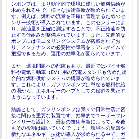
ンポンプは、より効率的で環境に優しい燃料供給が
求められる中で、様々な技術革新が進められていま
す。例えば、燃料の流量を正確に管理するためのセ
ンサー技術が導入されています。このセンサーによ
り、給油量を正確に測定することで、不正給油を防
止する仕組みが整備されています。また、先進的な
ポンプにはモニタリングシステムが搭載されてお
り、メンテナンスの必要性や障害をリアルタイムで
把握できるため、運用の効率化が図られています。
また、環境問題への配慮もあり、最近ではバイオ燃
料や電気自動車（EV）用の充電スタンドも含めた複
合的な燃料供給システムの構築が進められていま
す。これにより、ガソリンポンプは単なる燃料供給
の場から、エネルギーのハブとしての役割を果たす
ようになっています。
結論として、ガソリンポンプは我々の日常生活に密
接に関わる重要な装置です。効率的でユーザーフレ
ンドリーな設計と、最新の技術革新によって、今後
もその役割は続いていくでしょう。環境への配慮や
新たなエネルギー技術の導入が求められる中で、ガ