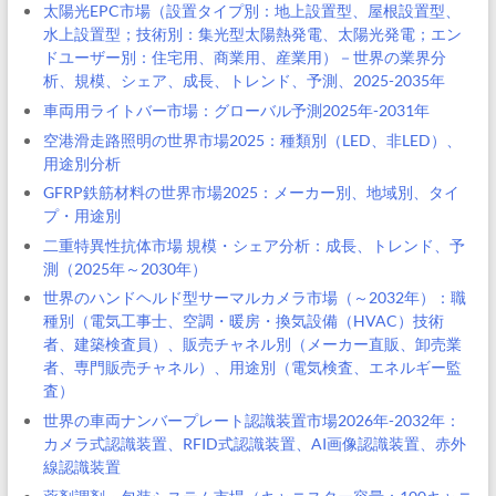
太陽光EPC市場（設置タイプ別：地上設置型、屋根設置型、
水上設置型；技術別：集光型太陽熱発電、太陽光発電；エン
ドユーザー別：住宅用、商業用、産業用）－世界の業界分
析、規模、シェア、成長、トレンド、予測、2025-2035年
車両用ライトバー市場：グローバル予測2025年-2031年
空港滑走路照明の世界市場2025：種類別（LED、非LED）、
用途別分析
GFRP鉄筋材料の世界市場2025：メーカー別、地域別、タイ
プ・用途別
二重特異性抗体市場 規模・シェア分析：成長、トレンド、予
測（2025年～2030年）
世界のハンドヘルド型サーマルカメラ市場（～2032年）：職
種別（電気工事士、空調・暖房・換気設備（HVAC）技術
者、建築検査員）、販売チャネル別（メーカー直販、卸売業
者、専門販売チャネル）、用途別（電気検査、エネルギー監
査）
世界の車両ナンバープレート認識装置市場2026年-2032年：
カメラ式認識装置、RFID式認識装置、AI画像認識装置、赤外
線認識装置