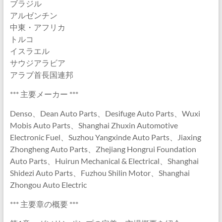
ブラジル
アルゼンチン
中東・アフリカ
トルコ
イスラエル
サウジアラビア
アラブ首長国連邦
*** 主要メーカー ***
Denso、Dean Auto Parts、Desifuge Auto Parts、Wuxi
Mobis Auto Parts、Shanghai Zhuxin Automotive
Electronic Fuel、Suzhou Yangxinde Auto Parts、Jiaxing
Zhongheng Auto Parts、Zhejiang Hongrui Foundation
Auto Parts、Huirun Mechanical & Electrical、Shanghai
Shidezi Auto Parts、Fuzhou Shilin Motor、Shanghai
Zhongou Auto Electric
*** 主要章の概要 ***