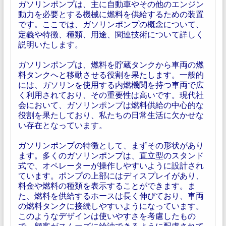
ガソリンポンプは、主に自動車やその他のエンジン
動力を必要とする機械に燃料を供給するための装置
です。ここでは、ガソリンポンプの概念について、
定義や特徴、種類、用途、関連技術について詳しく
説明いたします。
ガソリンポンプは、燃料を貯蔵タンクから車両の燃
料タンクへと移動させる役割を果たします。一般的
には、ガソリンを使用する内燃機関を持つ車両で広
く利用されており、その重要性は高いです。現代社
会において、ガソリンポンプは燃料供給の中心的な
役割を果たしており、私たちの日常生活に欠かせな
い存在となっています。
ガソリンポンプの特徴として、まずその形状があり
ます。多くのガソリンポンプは、直立型のスタンド
式で、オペレーターが操作しやすいように設計され
ています。ポンプの上部にはディスプレイがあり、
料金や燃料の種類を表示することができます。ま
た、燃料を供給するホースは長く伸びており、車両
の燃料タンクに接続しやすいようになっています。
このようなデザインは使いやすさを考慮したもの
で、顧客がスムーズに給油できるように配慮されて