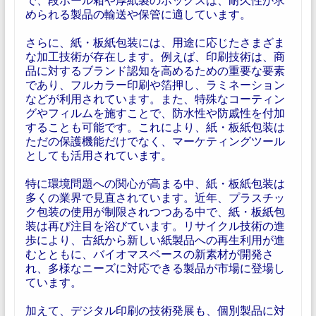
められる製品の輸送や保管に適しています。
さらに、紙・板紙包装には、用途に応じたさまざま
な加工技術が存在します。例えば、印刷技術は、商
品に対するブランド認知を高めるための重要な要素
であり、フルカラー印刷や箔押し、ラミネーション
などが利用されています。また、特殊なコーティン
グやフィルムを施すことで、防水性や防戚性を付加
することも可能です。これにより、紙・板紙包装は
ただの保護機能だけでなく、マーケティングツール
としても活用されています。
特に環境問題への関心が高まる中、紙・板紙包装は
多くの業界で見直されています。近年、プラスチッ
ク包装の使用が制限されつつある中で、紙・板紙包
装は再び注目を浴びています。リサイクル技術の進
歩により、古紙から新しい紙製品への再生利用が進
むとともに、バイオマスベースの新素材が開発さ
れ、多様なニーズに対応できる製品が市場に登場し
ています。
加えて、デジタル印刷の技術発展も、個別製品に対