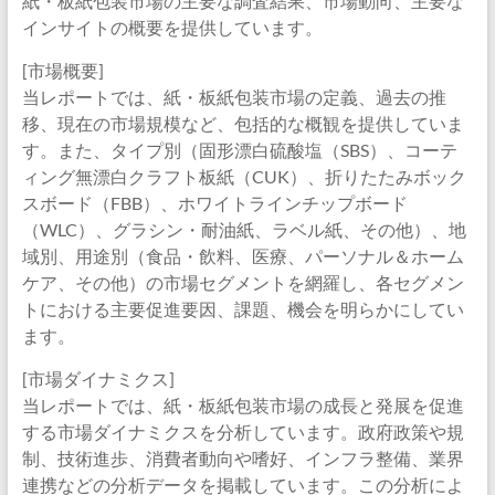
紙・板紙包装市場の主要な調査結果、市場動向、主要な
インサイトの概要を提供しています。
[市場概要]
当レポートでは、紙・板紙包装市場の定義、過去の推
移、現在の市場規模など、包括的な概観を提供していま
す。また、タイプ別（固形漂白硫酸塩（SBS）、コーテ
ィング無漂白クラフト板紙（CUK）、折りたたみボック
スボード（FBB）、ホワイトラインチップボード
（WLC）、グラシン・耐油紙、ラベル紙、その他）、地
域別、用途別（食品・飲料、医療、パーソナル＆ホーム
ケア、その他）の市場セグメントを網羅し、各セグメン
トにおける主要促進要因、課題、機会を明らかにしてい
ます。
[市場ダイナミクス]
当レポートでは、紙・板紙包装市場の成長と発展を促進
する市場ダイナミクスを分析しています。政府政策や規
制、技術進歩、消費者動向や嗜好、インフラ整備、業界
連携などの分析データを掲載しています。この分析によ