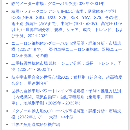
静的メーター市場：グローバル予測2025年-2031年
積層セラミックコンデンサ (MLCC) 市場：誘電体タイプ別
(C0G (NP0)、X8G、U2J、X7R、X5R、Y5V、X7S、その他)、
電圧別 (低電圧 (75Vまで)、中電圧 (100～630V)、高電圧 (1kV
以上)) – 世界市場分析、規模、シェア、成長、トレンド、およ
び予測、2024-2034
ニューロン細胞体のグローバル市場展望・詳細分析・市場規
模（2032年まで）：疑似単極ニューロン細胞体、双極ニュー
ロン細胞体、その他
二重特異性抗体市場 規模・シェア分析：成長、トレンド、予
測（2025年～2030年）
航空宇宙用合金の世界市場2025：種類別（超合金、超高強度
合金）、用途別分析
世界の自動車用パワートレイン市場規模・予測：推進方法別
（内燃機関、電気自動車）自動車種類別（乗用車、商用
車）、地域別予測（2025年～2035年）
メタノール動力船のグローバル市場展望・詳細分析・市場規
模（2032年まで）：大型、中小型
世界の魚用湿式給餌機市場