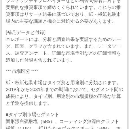
ラストラクチャプロバイダーなどの利害関係者に対する
実用的な推奨事項で締めくくられています。これらの推
奨事項はリサーチ結果に基づいており、紙・板紙包装市
場内の主要な課題と機会に対処する必要があります。
[補足データと付録]
本レポートには、分析と調査結果を実証するためのデー
タ、図表、グラフが含まれています。また、データソー
ス、調査アンケート、詳細な市場予測などの詳細情報を
追加した付録も含まれています。
*** 市場区分 ****
紙・板紙包装市場はタイプ別と用途別に分類されます。
2019年から2031年までの期間において、セグメント間の
成長により、タイプ別、用途別の市場規模の正確な計算
と予測を提供します。
■タイプ別市場セグメント
固形漂白硫酸塩（SBS）、コーティング無漂白クラフト
板紙（CUK）、折りたたみボックスボード（FBB）、ホ