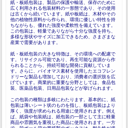
紙・板紙包装は、製品の保護や輸送、保存のために
広く利用される包装材料の一形態であり、その使用
は古くから続いています。紙や板紙は、木材やその
他の植物性原料から作られ、環境に優しい特性を持
ちながらも、優れた強度や柔軟性を備えています。
この包装は、軽量でありながら十分な強度を持ち、
多様な形状やサイズに加工できるため、さまざまな
産業で需要があります。
紙・板紙包装の大きな特徴は、その環境への配慮で
す。リサイクル可能であり、再生可能な資源から作
られることから、持続可能な開発に貢献していま
す。さらに、バイオマス素材を使用したエコフレン
ドリーな製品も増加しており、消費者の選択肢を広
げています。商業的に重要な分野としては、食品包
装、医薬品包装、日用品包装などが挙げられます。
この包装の種類は多岐にわたります。基本的に、紙
包装は薄いシート状のものを指し、板紙包装はより
厚く、強度が求められる用途に使用されます。例え
ば、紙袋や包装紙は、紙包装の一部として主に軽量
商品や雰囲気を重視した商品に使用されます。一方
で、段ボール箱や厚紙製のボックスは、耐久性が求