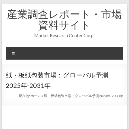
コ
産業調査レポート・市場
ン
テ
資料サイト
ン
ツ
Market Research Center Corp.
へ
ス
キ
メ
ッ
プ
ニ
ュ
ー
紙・板紙包装市場：グローバル予測
2025年-2031年
現在地:
ホーム
»
紙・板紙包装市場：グローバル予測2024年-2030年