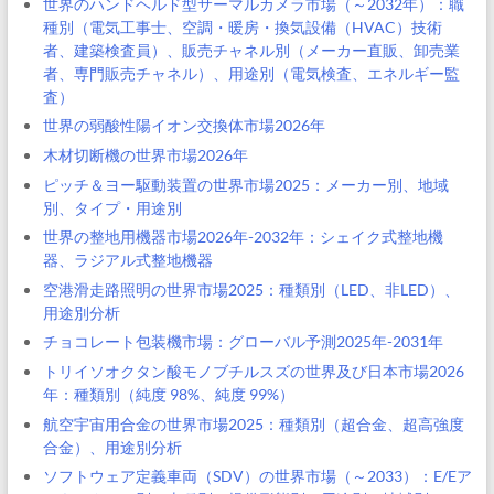
世界のハンドヘルド型サーマルカメラ市場（～2032年）：職
種別（電気工事士、空調・暖房・換気設備（HVAC）技術
者、建築検査員）、販売チャネル別（メーカー直販、卸売業
者、専門販売チャネル）、用途別（電気検査、エネルギー監
査）
世界の弱酸性陽イオン交換体市場2026年
木材切断機の世界市場2026年
ピッチ＆ヨー駆動装置の世界市場2025：メーカー別、地域
別、タイプ・用途別
世界の整地用機器市場2026年-2032年：シェイク式整地機
器、ラジアル式整地機器
空港滑走路照明の世界市場2025：種類別（LED、非LED）、
用途別分析
チョコレート包装機市場：グローバル予測2025年-2031年
トリイソオクタン酸モノブチルスズの世界及び日本市場2026
年：種類別（純度 98%、純度 99%）
航空宇宙用合金の世界市場2025：種類別（超合金、超高強度
合金）、用途別分析
ソフトウェア定義車両（SDV）の世界市場（～2033）：E/Eア