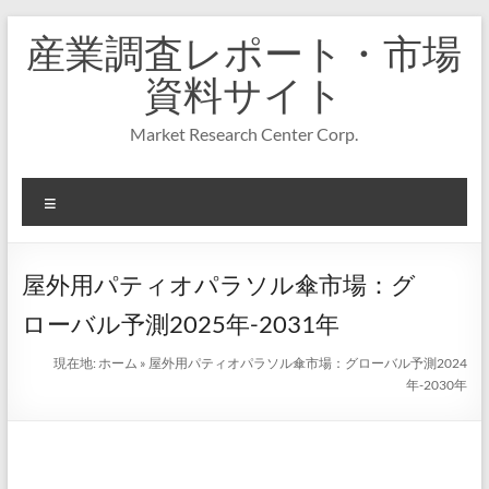
コ
産業調査レポート・市場
ン
テ
資料サイト
ン
ツ
Market Research Center Corp.
へ
ス
キ
メ
ッ
プ
ニ
ュ
ー
屋外用パティオパラソル傘市場：グ
ローバル予測2025年-2031年
現在地:
ホーム
»
屋外用パティオパラソル傘市場：グローバル予測2024
年-2030年