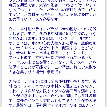
角度を調整でき、太陽の動きに合わせて使いやすく
なっています。また、パラソルの支柱は通常、頑丈
で安定した素材から作られ、風による倒壊を防ぐた
めの重りやベースが必要です。
次に、屋外用パティオパラソル傘の種類について説
明します。主に、傘の形や機構に応じて次のような
分類があります。1つ目は、センターポール型で
す。これは、傘の中心に支柱がある最も一般的な形
で、食卓やベンチなどの中央に配置することがで
き、全体に均一に日陰を提供します。2つ目は、オ
フセット型で、支柱が一端に寄せられているため、
テーブルの上に傘を置くことなく、広いスペースを
確保することが可能です。この型は、特に少人数や
大きな集まりの場合に最適です。
さらに、デザインに関しても多様性があります。素
材には、アルミニウムや木材から選ぶことができ、
これにより自然な外観やモダンな雰囲気を演出する
ことができます。また、色や柄に関しても多種多様
で、屋外のインテリアに合わせて選ぶことができま
す。最近では、屋外用パティオパラソルにLEDライ