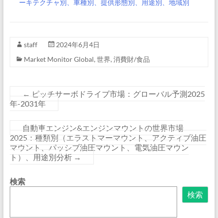
ーキテクチャ別、車種別、提供形態別、用途別、地域別
staff
2024年6月4日
Market Monitor Global
,
世界
,
消費財/食品
←
ピッチサーボドライブ市場：グローバル予測2025
年-2031年
自動車エンジン&エンジンマウントの世界市場
2025：種類別（エラストマーマウント、アクティブ油圧
マウント、パッシブ油圧マウント、電気油圧マウン
ト）、用途別分析
→
検索
検索