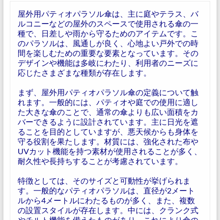
屋外用パティオパラソル傘は、主に庭やテラス、バ
ルコニーなどの屋外のスペースで使用される傘の一
種で、日差しや雨から守るためのアイテムです。こ
のパラソルは、風通しが良く、心地よい戸外での時
間を楽しむための重要な要素となっています。その
デザインや機能は多岐にわたり、利用者のニーズに
応じたさまざまな種類が存在します。
まず、屋外用パティオパラソル傘の定義について触
れます。一般的には、パティオや庭での使用に適し
た大きな傘のことで、通常の傘よりも広い面積をカ
バーできるように設計されています。主に日光を遮
ることを目的としていますが、悪天候からも身体を
守る役割を果たします。材質には、強化された布や
UVカット機能を持つ素材が使用されることが多く、
耐久性や長持ちすることが考慮されています。
特徴としては、そのサイズと可動性が挙げられま
す。一般的なパティオパラソルは、直径が2メート
ルから4メートルにわたるものが多く、また、複数
の設置スタイルが存在します。中には、クランク式
やチルト機能を備えたものがあり、これにより傘の