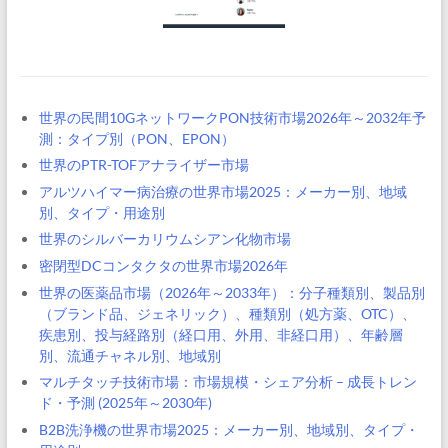
世界の民間10GネットワークPON技術市場2026年～2032年予
測：タイプ別（PON、EPON）
世界のPTR-TOFアナライザー市場
アルツハイマー病治療の世界市場2025：メーカー別、地域
別、タイプ・用途別
世界のシルバーカリウムシアン化物市場
密閉型DCコンタクタの世界市場2026年
世界の医薬品市場（2026年～2033年）：分子種類別、製品別
（ブランド品、ジェネリック）、種類別（処方薬、OTC）、
疾患別、投与経路別（経口用、外用、非経口用）、年齢層
別、流通チャネル別、地域別
マルチタッチ技術市場：市場規模・シェア分析 – 成長トレン
ド・予測 (2025年～2030年)
B2B洗浄機の世界市場2025：メーカー別、地域別、タイプ・