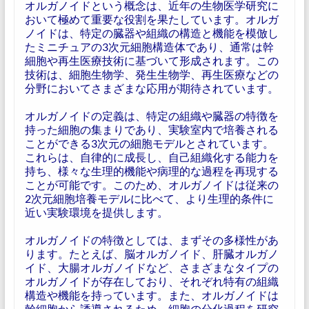
オルガノイドという概念は、近年の生物医学研究に
おいて極めて重要な役割を果たしています。オルガ
ノイドは、特定の臓器や組織の構造と機能を模倣し
たミニチュアの3次元細胞構造体であり、通常は幹
細胞や再生医療技術に基づいて形成されます。この
技術は、細胞生物学、発生生物学、再生医療などの
分野においてさまざまな応用が期待されています。
オルガノイドの定義は、特定の組織や臓器の特徴を
持った細胞の集まりであり、実験室内で培養される
ことができる3次元の細胞モデルとされています。
これらは、自律的に成長し、自己組織化する能力を
持ち、様々な生理的機能や病理的な過程を再現する
ことが可能です。このため、オルガノイドは従来の
2次元細胞培養モデルに比べて、より生理的条件に
近い実験環境を提供します。
オルガノイドの特徴としては、まずその多様性があ
ります。たとえば、脳オルガノイド、肝臓オルガノ
イド、大腸オルガノイドなど、さまざまなタイプの
オルガノイドが存在しており、それぞれ特有の組織
構造や機能を持っています。また、オルガノイドは
幹細胞から誘導されるため、細胞の分化過程を研究