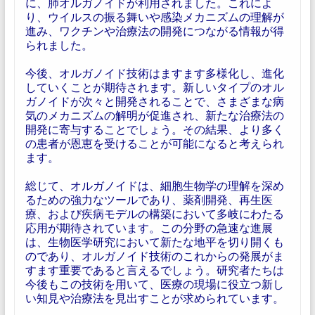
に、肺オルガノイドが利用されました。これによ
り、ウイルスの振る舞いや感染メカニズムの理解が
進み、ワクチンや治療法の開発につながる情報が得
られました。
今後、オルガノイド技術はますます多様化し、進化
していくことが期待されます。新しいタイプのオル
ガノイドが次々と開発されることで、さまざまな病
気のメカニズムの解明が促進され、新たな治療法の
開発に寄与することでしょう。その結果、より多く
の患者が恩恵を受けることが可能になると考えられ
ます。
総じて、オルガノイドは、細胞生物学の理解を深め
るための強力なツールであり、薬剤開発、再生医
療、および疾病モデルの構築において多岐にわたる
応用が期待されています。この分野の急速な進展
は、生物医学研究において新たな地平を切り開くも
のであり、オルガノイド技術のこれからの発展がま
すます重要であると言えるでしょう。研究者たちは
今後もこの技術を用いて、医療の現場に役立つ新し
い知見や治療法を見出すことが求められています。