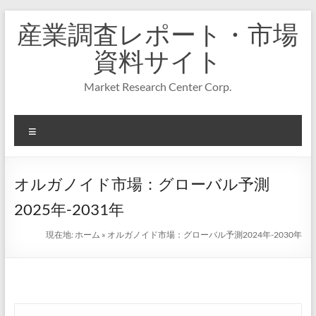
コ
産業調査レポート・市場
ン
テ
資料サイト
ン
ツ
Market Research Center Corp.
へ
ス
キ
メ
ッ
プ
ニ
ュ
ー
オルガノイド市場：グローバル予測
2025年-2031年
現在地:
ホーム
»
オルガノイド市場：グローバル予測2024年-2030年