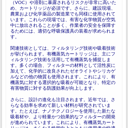
（VOC）や溶剤に暴露されるリスクが非常に高いた
め、カートリッジが必須です。さらに、建設現場、
農業および化学薬品の製造業でも同様に使用されて
います。これらの現場では、有害な化学物質が空気
中に放出されることが多く、作業者の安全を保障す
るためには、適切な呼吸保護具の装着が求められま
す。
関連技術としては、フィルタリング技術や吸着技術
が挙げられます。有機蒸気カートリッジは、主にフ
ィルタリング技術を活用して有機蒸気を捕捉しま
す。多くの場合、フィルターの材料として活性炭に
加えて、化学的に改良されたゼオライトやシリカゲ
ルなどの他の物質も使用されます。これにより、有
機蒸気に対する選択的な吸着が可能となり、特定の
有害物質に対する防護効果が向上します。
さらに、設計の進化も注目されます。近年では、さ
らなる効率を求めて新しい材料が研究されていま
す。たとえば、ナノテクノロジーを使用した新たな
吸着材や、より軽量かつ効果的なフィルターの開発
が進められています。これにより、有機蒸気カート
リッジは、さらなる性能向上とともに使用者の快適