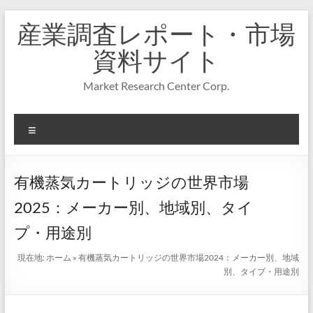
コ
産業調査レポート・市場
ン
テ
資料サイト
ン
ツ
Market Research Center Corp.
へ
ス
キ
メ
ッ
プ
ニ
ュ
ー
有機蒸気カートリッジの世界市場
2025：メーカー別、地域別、タイ
プ・用途別
現在地:
ホーム
»
有機蒸気カートリッジの世界市場2024：メーカー別、地域
別、タイプ・用途別