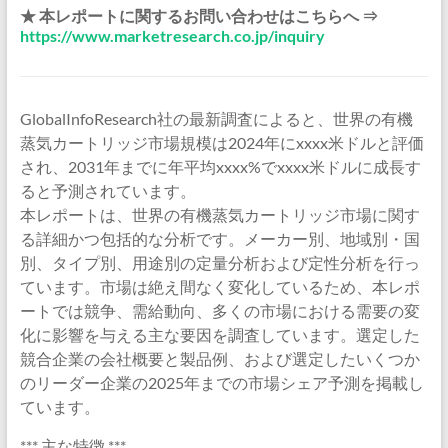
★ 本レポートに関するお問い合わせはこちらへ ⇒
https://www.marketresearch.co.jp/inquiry
GlobalInfoResearch社の最新調査によると、世界の有機
蒸気カートリッジ市場規模は2024年にxxxx米ドルと評価
され、2031年までに年平均xxxx%でxxxx米ドルに成長す
ると予測されています。
本レポートは、世界の有機蒸気カートリッジ市場に関す
る詳細かつ包括的な分析です。メーカー別、地域別・国
別、タイプ別、用途別の定量分析および定性分析を行っ
ています。市場は絶え間なく変化しているため、本レポ
ートでは競争、需給動向、多くの市場における需要の変
化に影響を与える主な要因を調査しています。選定した
競合企業の会社概要と製品例、および選定したいくつか
のリーダー企業の2025年までの市場シェア予測を掲載し
ています。
*** 主な特徴 ***