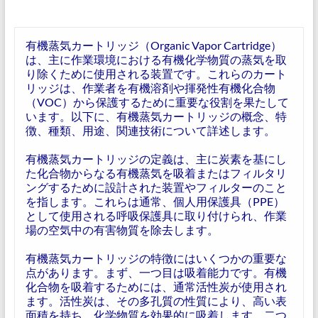
有機蒸気カートリッジ（Organic Vapor Cartridge）
は、主に作業環境における有機化学物質の蒸気を取
り除くために使用される装置です。これらのカート
リッジは、作業者を有機溶剤や揮発性有機化合物
（VOC）から保護するために重要な役割を果たして
います。以下に、有機蒸気カートリッジの概念、特
徴、種類、用途、関連技術について詳述します。
有機蒸気カートリッジの定義は、主に炭素を基にし
た化合物からなる有機蒸気を吸着またはフィルタリ
ングするために設計された装置やフィルターのこと
を指します。これらは通常、個人用保護具（PPE）
として使用される呼吸保護具に取り付けられ、作業
場の空気中の有害物質を除去します。
有機蒸気カートリッジの特徴にはいくつかの重要な
点があります。まず、一つ目は吸着能力です。有機
化合物を吸着するためには、通常活性炭が使用され
ます。活性炭は、その多孔質の性質により、高い表
面積を持ち、化学物質を効果的に吸着します。二つ