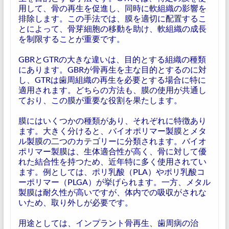
用して、骨の再生を促進し、同時に軟組織の影響を
排除します。この手法では、膜を適切に配置するこ
とによって、骨芽細胞の移動を助け、軟組織の成長
を制限することが重要です。
GBRとGTRの大きな違いは、目的とする組織の種類
にあります。GBRが骨再生を主な目的とするのに対
し、GTRは歯周組織の再生を必要とする場合に特に
適用されます。どちらの方法も、膜の使用が共通し
ており、この膜が重要な役割を果たします。
膜にはいくつかの種類があり、それぞれに特徴あり
ます。大きく分けると、バイオポリマー製膜とメタ
ル製膜の二つのカテゴリーに分類されます。バイオ
ポリマー製膜は、生体適合性が高く、骨に対して優
れた結合性を持つため、近年特に多く使用されてい
ます。例としては、ポリ乳酸（PLA）やポリ乳酸コ
ーポリマー（PLGA）が挙げられます。一方、メタル
製膜は耐久性が高いですが、体内での吸収がされな
いため、取り外しが必要です。
用途としては、インプラント骨再生、歯周病の治