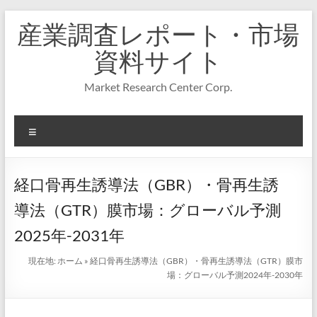
コ
産業調査レポート・市場
ン
テ
資料サイト
ン
ツ
Market Research Center Corp.
へ
ス
キ
メ
ッ
プ
ニ
ュ
ー
経口骨再生誘導法（GBR）・骨再生誘
導法（GTR）膜市場：グローバル予測
2025年-2031年
現在地:
ホーム
»
経口骨再生誘導法（GBR）・骨再生誘導法（GTR）膜市
場：グローバル予測2024年-2030年