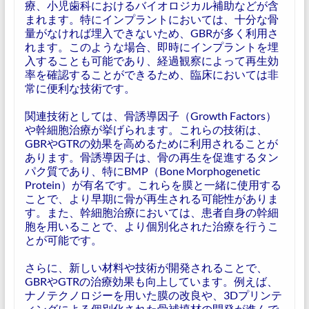
療、小児歯科におけるバイオロジカル補助などが含
まれます。特にインプラントにおいては、十分な骨
量がなければ埋入できないため、GBRが多く利用さ
れます。このような場合、即時にインプラントを埋
入することも可能であり、経過観察によって再生効
率を確認することができるため、臨床においては非
常に便利な技術です。
関連技術としては、骨誘導因子（Growth Factors）
や幹細胞治療が挙げられます。これらの技術は、
GBRやGTRの効果を高めるために利用されることが
あります。骨誘導因子は、骨の再生を促進するタン
パク質であり、特にBMP（Bone Morphogenetic
Protein）が有名です。これらを膜と一緒に使用する
ことで、より早期に骨が再生される可能性がありま
す。また、幹細胞治療においては、患者自身の幹細
胞を用いることで、より個別化された治療を行うこ
とが可能です。
さらに、新しい材料や技術が開発されることで、
GBRやGTRの治療効果も向上しています。例えば、
ナノテクノロジーを用いた膜の改良や、3Dプリンテ
ィングによる個別化された骨補填材の開発が進んで