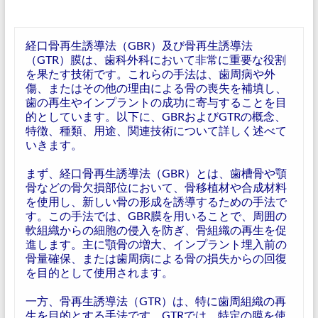
経口骨再生誘導法（GBR）及び骨再生誘導法
（GTR）膜は、歯科外科において非常に重要な役割
を果たす技術です。これらの手法は、歯周病や外
傷、またはその他の理由による骨の喪失を補填し、
歯の再生やインプラントの成功に寄与することを目
的としています。以下に、GBRおよびGTRの概念、
特徴、種類、用途、関連技術について詳しく述べて
いきます。
まず、経口骨再生誘導法（GBR）とは、歯槽骨や顎
骨などの骨欠損部位において、骨移植材や合成材料
を使用し、新しい骨の形成を誘導するための手法で
す。この手法では、GBR膜を用いることで、周囲の
軟組織からの細胞の侵入を防ぎ、骨組織の再生を促
進します。主に顎骨の増大、インプラント埋入前の
骨量確保、または歯周病による骨の損失からの回復
を目的として使用されます。
一方、骨再生誘導法（GTR）は、特に歯周組織の再
生を目的とする手法です。GTRでは、特定の膜を使