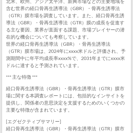
北米、欧州、アジア太平洋、新興市場などの主要地域を
含む世界の経口骨再生誘導法（GBR）・骨再生誘導法
（GTR）膜市場を調査しています。また、経口骨再生誘
導法（GBR）・骨再生誘導法（GTR）膜の成長を促進す
る主な要因、業界が直面する課題、市場プレイヤーの潜
在的な機会についても考察しています。
世界の経口骨再生誘導法（GBR）・骨再生誘導法
（GTR）膜市場は、2024年にxxxx米ドルと評価され、予
測期間中に年平均成長率xxxx%で、2031年までにxxxx米
ドルに達すると予測されています。
*** 主な特徴 ***
経口骨再生誘導法（GBR）・骨再生誘導法（GTR）膜市
場に関する本調査レポートには、包括的なインサイトを
提供し、関係者の意思決定を支援するためのいくつかの
主要な特徴が含まれています。
[エグゼクティブサマリー]
経口骨再生誘導法（GBR）・骨再生誘導法（GTR）膜市