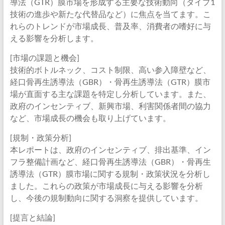
導法（GTR）膜市場を形成する主要な技術動向（タイプ1
技術の進歩や新たな代替品など）に焦点を当てます。こ
れらのトレンドが市場成長、普及率、消費者の嗜好に与
える影響を分析します。
[市場の課題と機会]
技術的ボトルネック、コスト制限、高い参入障壁など、
経口骨再生誘導法（GBR）・骨再生誘導法（GTR）膜市
場が直面する主な課題を特定し分析しています。また、
政府のインセンティブ、新興市場、利害関係者間の協力
など、市場成長の機会も取り上げています。
[規制・政策分析]
本レポートは、政府のインセンティブ、排出基準、イン
フラ整備計画など、経口骨再生誘導法（GBR）・骨再生
誘導法（GTR）膜市場に関する規制・政策状況を分析し
ました。これらの政策が市場成長に与える影響を分析
し、今後の規制動向に関する洞察を提供しています。
[提言と結論]