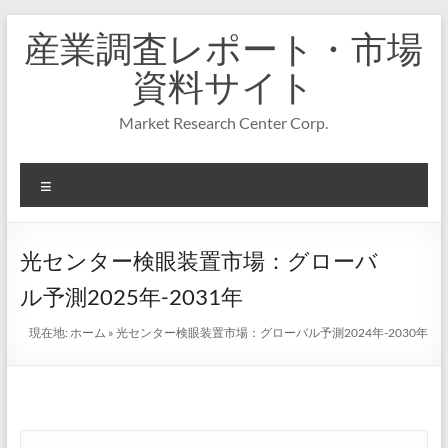
コ
産業調査レポート・市場
ン
テ
資料サイト
ン
ツ
Market Research Center Corp.
へ
ス
キ
メ
ッ
プ
ニ
ュ
ー
光センター検眼装置市場：グローバ
ル予測2025年-2031年
現在地:
ホーム
»
光センター検眼装置市場：グローバル予測2024年-2030年