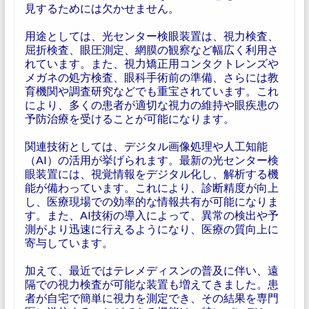
見するためには欠かせません。
用途としては、光センター検眼装置は、視力検査、
屈折検査、眼圧測定、網膜の観察など幅広く利用さ
れています。また、視力矯正用コンタクトレンズや
メガネの処方検査、眼科手術前の準備、さらには教
育機関や調査研究などでも重宝されています。これ
により、多くの患者が適切な視力の維持や眼疾患の
予防治療を受けることが可能になります。
関連技術としては、デジタル画像処理や人工知能
（AI）の活用が挙げられます。最新の光センター検
眼装置には、視覚情報をデジタル化し、解析する機
能が備わっています。これにより、診断精度が向上
し、医療現場での効率的な情報共有が可能になりま
す。また、AI技術の導入によって、異常の検出や予
測がより迅速に行えるようになり、医療の質向上に
寄与しています。
加えて、最近ではテレメディスンの普及に伴い、遠
隔での視力検査が可能な装置も増えてきました。患
者が自宅で簡単に視力を測定でき、その結果を専門