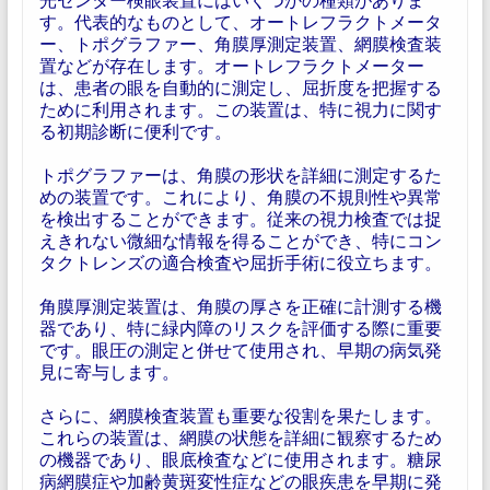
す。代表的なものとして、オートレフラクトメータ
ー、トポグラファー、角膜厚測定装置、網膜検査装
置などが存在します。オートレフラクトメーター
は、患者の眼を自動的に測定し、屈折度を把握する
ために利用されます。この装置は、特に視力に関す
る初期診断に便利です。
トポグラファーは、角膜の形状を詳細に測定するた
めの装置です。これにより、角膜の不規則性や異常
を検出することができます。従来の視力検査では捉
えきれない微細な情報を得ることができ、特にコン
タクトレンズの適合検査や屈折手術に役立ちます。
角膜厚測定装置は、角膜の厚さを正確に計測する機
器であり、特に緑内障のリスクを評価する際に重要
です。眼圧の測定と併せて使用され、早期の病気発
見に寄与します。
さらに、網膜検査装置も重要な役割を果たします。
これらの装置は、網膜の状態を詳細に観察するため
の機器であり、眼底検査などに使用されます。糖尿
病網膜症や加齢黄斑変性症などの眼疾患を早期に発