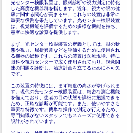
光センター検眼装置は、眼科診断や視力測定に特化
した高度な機器群を指します。近年、視力や眼の健
康に関する関心が高まる中、これらの装置は非常に
重要な役割を果たしています。光センター検眼装置
は、視覚機能を評価するための多様な機能を持ち、
患者に快適な診察を提供します。
まず、光センター検眼装置の定義としては、眼の状
態や視力、屈折異常などを評価するために使用され
る機器の総称です。これらの装置は医療現場、特に
眼科や視力センターで広く使用されており、視覚関
連の問題を診断し、治療計画を立てるために不可欠
です。
この装置の特徴には、まず精度の高さが挙げられま
す。現代の光センター検眼装置は、精密な測定機能
を備えており、患者の目の状態を詳細に把握できる
ため、正確な診断が可能です。また、使いやすさも
重要な特徴です。簡単な操作で測定が行えるため、
専門知識がないスタッフでもスムーズに使用できる
設計がされています。
光センター検眼装置にはいくつかの種類がありま