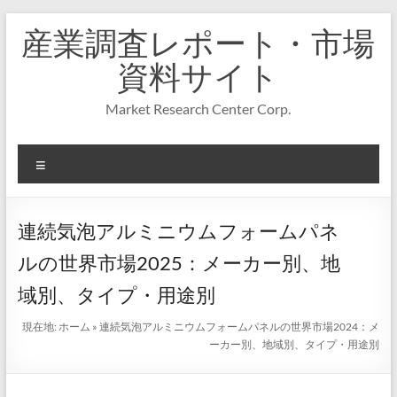
コ
産業調査レポート・市場
ン
テ
資料サイト
ン
ツ
Market Research Center Corp.
へ
ス
キ
メ
ッ
プ
ニ
ュ
ー
連続気泡アルミニウムフォームパネ
ルの世界市場2025：メーカー別、地
域別、タイプ・用途別
現在地:
ホーム
»
連続気泡アルミニウムフォームパネルの世界市場2024：メ
ーカー別、地域別、タイプ・用途別