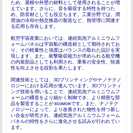
ため、屋根や外壁の材料として使用されることが増
えています。さらに、音を吸収する特性を持つた
め、防音材としても役立ちます。工業分野では、潤
滑油の冷却や熱交換器の製造など、熱管理に関連す
る応用も存在します。
航空宇宙産業においては、連続気泡アルミニウムフ
ォームパネルは宇宙船の構造材として期待されてお
り、その軽量性と強度はバランスの取れた設計を実
現します。また、衝撃吸収能力が求められる航空機
の内装部品としても利用され、乗客の安全性、快適
性を向上させる役割を果たします。
関連技術としては、3Dプリンティングやナノテクノ
ロジーにおける応用が進んでいます。3Dプリンティ
ング技術を用いることで、連続気泡アルミニウムフ
ォームの構造をより細かく制御でき、より精密な部
品を製造することが возможです。また、ナノテク
ノロジーによって、より改善された物性を持つ新し
い合金が研究され、連続気泡アルミニウムフォーム
パネルの特性をさらに進化させる試みが行われてい
ます。