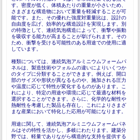
す。密度が低く、体積あたりの重量が小さいため、
さまざまな構造物において重量を軽減することが可
能です。また、その優れた強度対重量比は、設計の
自由度を広げ、効率的な構造設計を実現します。別
の特徴として、連続気泡構造によって、衝撃や振動
を吸収する能力が高まることが挙げられます。その
ため、衝撃を受ける可能性のある用途での使用に適
しています。
種類については、連続気泡アルミニウムフォームパ
ネルは、製造技術やフォルムの違いによりいくつか
のタイプに分類することができます。例えば、開口
部のサイズや形状が異なるものや、施加される圧力
や温度に応じて特性が変化するものがあります。こ
れにより、特定の用途や環境に応じて最適な材料を
選択することができます。さらに、化学的な耐性や
熱耐性を考慮した製品も存在し、これによりさまざ
まな産業において特化した応用が可能になります。
用途に関して、連続気泡アルミニウムフォームパネ
ルはその特性を活かし、多岐にわたります。建築分
野では、軽量でありながら構造的な支持を提供する