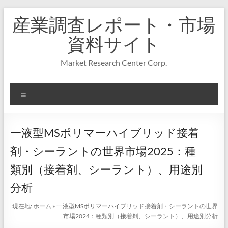
コ
産業調査レポート・市場
ン
テ
資料サイト
ン
ツ
Market Research Center Corp.
へ
ス
キ
メ
ッ
プ
ニ
ュ
ー
一液型MSポリマーハイブリッド接着
剤・シーラントの世界市場2025：種
類別（接着剤、シーラント）、用途別
分析
現在地:
ホーム
»
一液型MSポリマーハイブリッド接着剤・シーラントの世界
市場2024：種類別（接着剤、シーラント）、用途別分析