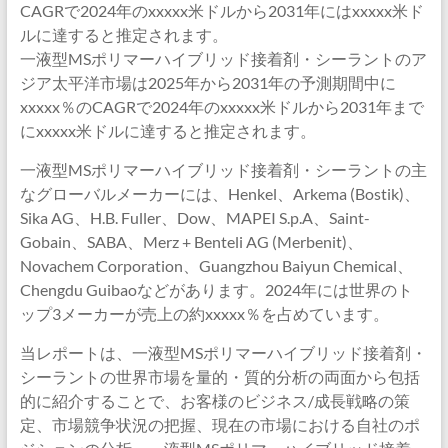
CAGRで2024年のxxxxx米ドルから2031年にはxxxxx米ド
ルに達すると推定されます。
一液型MSポリマーハイブリッド接着剤・シーラントのア
ジア太平洋市場は2025年から2031年の予測期間中に
xxxxx％のCAGRで2024年のxxxxx米ドルから2031年まで
にxxxxx米ドルに達すると推定されます。
一液型MSポリマーハイブリッド接着剤・シーラントの主
なグローバルメーカーには、Henkel、Arkema (Bostik)、
Sika AG、H.B. Fuller、Dow、MAPEI S.p.A、Saint-
Gobain、SABA、Merz + Benteli AG (Merbenit)、
Novachem Corporation、Guangzhou Baiyun Chemical、
Chengdu Guibaoなどがあります。2024年には世界のト
ップ3メーカーが売上の約xxxxx％を占めています。
当レポートは、一液型MSポリマーハイブリッド接着剤・
シーラントの世界市場を量的・質的分析の両面から包括
的に紹介することで、お客様のビジネス/成長戦略の策
定、市場競争状況の把握、現在の市場における自社のポ