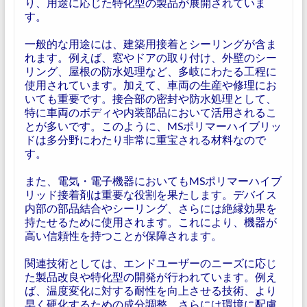
り、用途に応じた特化型の製品が展開されていま
す。
一般的な用途には、建築用接着とシーリングが含ま
れます。例えば、窓やドアの取り付け、外壁のシー
リング、屋根の防水処理など、多岐にわたる工程に
使用されています。加えて、車両の生産や修理にお
いても重要です。接合部の密封や防水処理として、
特に車両のボディや内装部品において活用されるこ
とが多いです。このように、MSポリマーハイブリッ
ドは多分野にわたり非常に重宝される材料なので
す。
また、電気・電子機器においてもMSポリマーハイブ
リッド接着剤は重要な役割を果たします。デバイス
内部の部品結合やシーリング、さらには絶縁効果を
持たせるために使用されます。これにより、機器が
高い信頼性を持つことが保障されます。
関連技術としては、エンドユーザーのニーズに応じ
た製品改良や特化型の開発が行われています。例え
ば、温度変化に対する耐性を向上させる技術、より
早く硬化するための成分調整、さらには環境に配慮